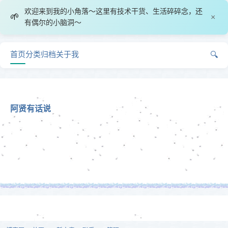
欢迎来到我的小角落～这里有技术干货、生活碎碎念，还
🌱
×
有偶尔的小脑洞～
首页
分类
归档
关于我
🔍
阿贤有话说