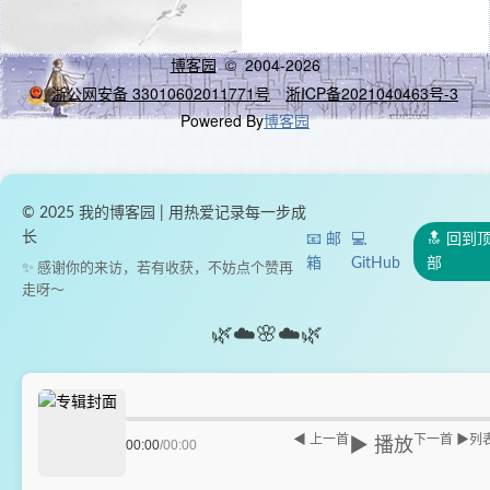
博客园
© 2004-2026
浙公网安备 33010602011771号
浙ICP备2021040463号-3
Powered By
博客园
© 2025 我的博客园 | 用热爱记录每一步成
长
📧 邮
💻
🔝 回到
箱
GitHub
部
✨ 感谢你的来访，若有收获，不妨点个赞再
走呀～
🌿
☁️
🌸
☁️
🌿
◀ 上一首
下一首 ▶
列
▶ 播放
00:00
/
00:00