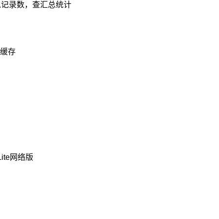
查总记录数，查汇总统计
缓存
te网络版
！