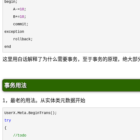
begin;

    A
-=
10
;

    B
+=
10
;

    commit;

exception

    rollback;

end
这里用白话解释了为什么需要事务，至于事务的原理，绝大部
事务用法
1，最老的用法。从实体类元数据开始
try
{

//
todo