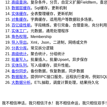
高级查询
。复杂条件，分页，自定义扩展FieldItem，
数据层缓存
。Sql缓存，更新机制
实体缓存
。全表整理缓存，更新机制
对象缓存
。字典缓存，适用用户等数据较多场景。
百亿级性能
。字段精炼，索引完备，合理查询，充分利用
实体工厂
。元数据，通用处理程序
角色权限
。Membership
导入导出
。Xml，Json，二进制，网络或文件
分表分库
。常见拆分逻辑
高级统计
。聚合统计，分组统计
批量写入
。批量插入，批量Upsert，异步保存
实体队列
。写入级缓存，提升性能。
备份同步
。备份数据，恢复数据，同步数据
数据服务
。提供RPC接口服务，远程执行查询，例如SQLi
大数据分析
。ETL抽取，调度计算处理，结果持久化
我不相信神话，我只相信汗水！我不相信命运，我只相信双手