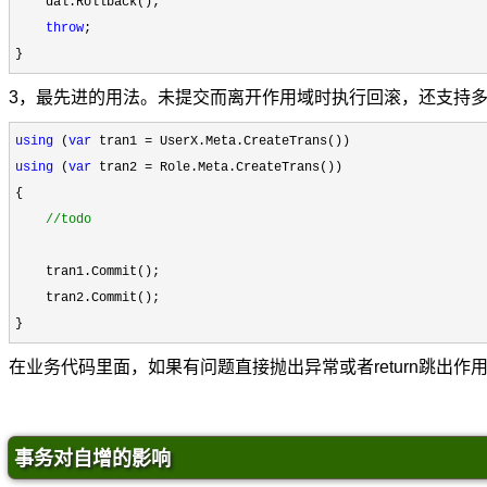
    dal.Rollback();

throw
;

}
3，最先进的用法。未提交而离开作用域时执行回滚，还支持
using
 (
var
 tran1 =
using
 (
var
 tran2 =
 Role.Meta.CreateTrans())

{

//
todo
    tran1.Commit();

    tran2.Commit();

}
在业务代码里面，如果有问题直接抛出异常或者return跳出作
事务对自增的影响