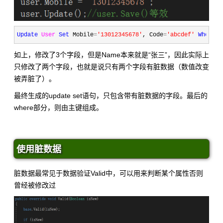
Update
User
Set
 Mobile
=
'
13012345678
'
, Code
=
'
abcdef
'
Where
 I
如上，修改了3个字段，但是Name本来就是“张三”，因此实际上
只修改了两个字段，也就是说只有两个字段有脏数据（数值改变
被弄脏了）。
最终生成的update set语句，只包含带有脏数据的字段。最后的
where部分，则由主键组成。
使用脏数据
脏数据最常见于数据验证Valid中，可以用来判断某个属性否则
曾经被修改过