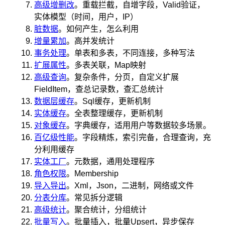
高级增删改
。重载拦截，自增字段，Valid验证，
实体模型（时间，用户，IP）
脏数据
。如何产生，怎么利用
增量累加
。高并发统计
事务处理
。单表和多表，不同连接，多种写法
扩展属性
。多表关联，Map映射
高级查询
。复杂条件，分页，自定义扩展
FieldItem，查总记录数，查汇总统计
数据层缓存
。Sql缓存，更新机制
实体缓存
。全表整理缓存，更新机制
对象缓存
。字典缓存，适用用户等数据较多场景。
百亿级性能
。字段精炼，索引完备，合理查询，充
分利用缓存
实体工厂
。元数据，通用处理程序
角色权限
。Membership
导入导出
。Xml，Json，二进制，网络或文件
分表分库
。常见拆分逻辑
高级统计
。聚合统计，分组统计
批量写入
。批量插入，批量Upsert，异步保存