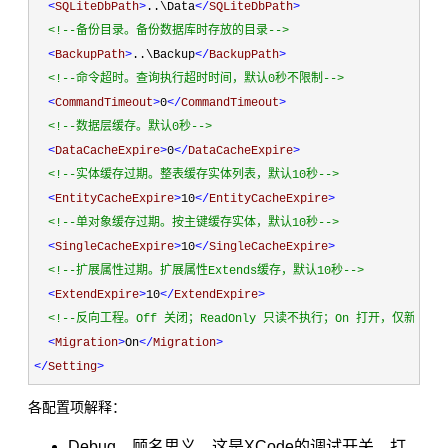
<
SQLiteDbPath
>
..\Data
</
SQLiteDbPath
>
<!--
备份目录。备份数据库时存放的目录
-->
<
BackupPath
>
..\Backup
</
BackupPath
>
<!--
命令超时。查询执行超时时间，默认0秒不限制
-->
<
CommandTimeout
>
0
</
CommandTimeout
>
<!--
数据层缓存。默认0秒
-->
<
DataCacheExpire
>
0
</
DataCacheExpire
>
<!--
实体缓存过期。整表缓存实体列表，默认10秒
-->
<
EntityCacheExpire
>
10
</
EntityCacheExpire
>
<!--
单对象缓存过期。按主键缓存实体，默认10秒
-->
<
SingleCacheExpire
>
10
</
SingleCacheExpire
>
<!--
扩展属性过期。扩展属性Extends缓存，默认10秒
-->
<
ExtendExpire
>
10
</
ExtendExpire
>
<!--
反向工程。Off 关闭；ReadOnly 只读不执行；On 打开，仅新建；
<
Migration
>
On
</
Migration
>
</
Setting
>
各配置项解释：
Debug。顾名思义，这是XCode的调试开关，打