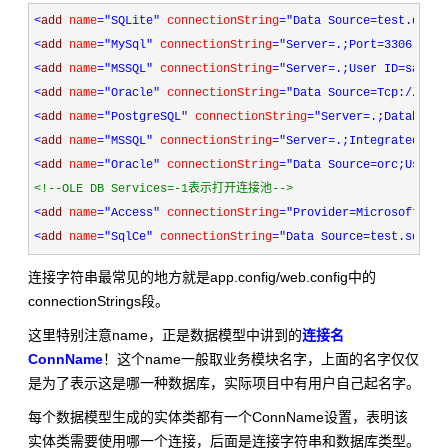
<
add 
name
="SQLite"
 connectionString
="Data Source=test.db;"
 
<
add 
name
="MySql"
 connectionString
="Server=.;Port=3306;Data
<
add 
name
="MSSQL"
 connectionString
="Server=.;User ID=sa;Pas
<
add 
name
="Oracle"
 connectionString
="Data Source=Tcp://127.
<
add 
name
="PostgreSQL"
 connectionString
="Server=.;Database=
<
add 
name
="MSSQL"
 connectionString
="Server=.;Integrated Sec
<
add 
name
="Oracle"
 connectionString
="Data Source=orc;User I
<!--
OLE DB Services=-1表示打开连接池
-->
<
add 
name
="Access"
 connectionString
="Provider=Microsoft.Jet
<
add 
name
="SqlCe"
 connectionString
="Data Source=test.sdf;"
 
连接字符串最常见的地方就是app.config/web.config中的
connectionStrings段。
这里特别注意name，正是数据模型中讲到的
连接名
ConnName
！这个name一般取业务模块名字，上面的名字仅仅
是为了表示这是哪一种数据库，实际项目中有用户自己起名字。
每个数据模型生成的实体类都有一个ConnName设置，表明该
实体类需要使用哪一个连接，后面是连接字符串和数据库类型。