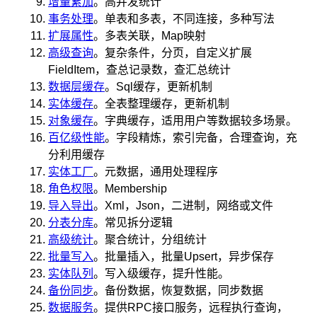
增量累加
。高并发统计
事务处理
。单表和多表，不同连接，多种写法
扩展属性
。多表关联，Map映射
高级查询
。复杂条件，分页，自定义扩展
FieldItem，查总记录数，查汇总统计
数据层缓存
。Sql缓存，更新机制
实体缓存
。全表整理缓存，更新机制
对象缓存
。字典缓存，适用用户等数据较多场景。
百亿级性能
。字段精炼，索引完备，合理查询，充
分利用缓存
实体工厂
。元数据，通用处理程序
角色权限
。Membership
导入导出
。Xml，Json，二进制，网络或文件
分表分库
。常见拆分逻辑
高级统计
。聚合统计，分组统计
批量写入
。批量插入，批量Upsert，异步保存
实体队列
。写入级缓存，提升性能。
备份同步
。备份数据，恢复数据，同步数据
数据服务
。提供RPC接口服务，远程执行查询，