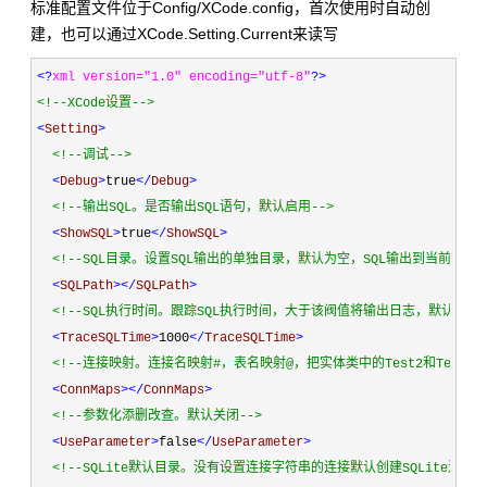
标准配置文件位于Config/XCode.config，首次使用时自动创
建，也可以通过XCode.Setting.Current来读写
<?
xml version="1.0" encoding="utf-8"
?>
<!--
XCode设置
-->
<
Setting
>
<!--
调试
-->
<
Debug
>
true
</
Debug
>
<!--
输出SQL。是否输出SQL语句，默认启用
-->
<
ShowSQL
>
true
</
ShowSQL
>
<!--
SQL目录。设置SQL输出的单独目录，默认为空，SQL输出到当前日志
<
SQLPath
></
SQLPath
>
<!--
SQL执行时间。跟踪SQL执行时间，大于该阀值将输出日志，默认100
<
TraceSQLTime
>
1000
</
TraceSQLTime
>
<!--
连接映射。连接名映射#，表名映射@，把实体类中的Test2和Test3连
<
ConnMaps
></
ConnMaps
>
<!--
参数化添删改查。默认关闭
-->
<
UseParameter
>
false
</
UseParameter
>
<!--
SQLite默认目录。没有设置连接字符串的连接默认创建SQLite连