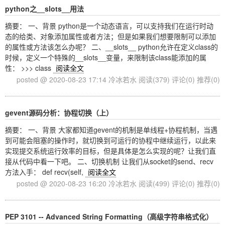
python之__slots__用法
摘要： 一、背景 python是一个动态语言，可以支持我们在运行时动
态的给类、对象添加属性或者方法；但是如果我们想要限制可以添加
的属性或方法该怎么办呢？ 二、__slots__ python允许在定义class的
时候，定义一个特殊的__slots__变量，来限制该class能添加的属
性： >>> class
阅读全文
posted @ 2020-08-23 17:14 冷冰若水
阅读(379)
评论(0)
推荐(0)
gevent源码分析：协程切换（上）
摘要： 一、背景 大家都知道gevent的机制是单线程+协程机制，当遇
到可能会阻塞的操作时，就切换到可运行的协程中继续运行，以此来
实现提交系统运行效率的目标，但是具体是怎么实现的呢？让我们直
接从代码中看一下吧。 二、切换机制 让我们从socket的send、recv
方法入手： def recv(self,
阅读全文
posted @ 2020-08-23 16:20 冷冰若水
阅读(499)
评论(0)
推荐(0)
PEP 3101 -- Advanced String Formatting（高级字符串格式化）