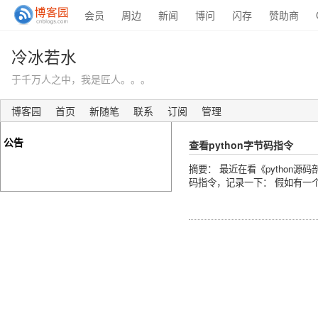
会员
周边
新闻
博问
闪存
赞助商
冷冰若水
于千万人之中，我是匠人。。。
博客园
首页
新随笔
联系
订阅
管理
公告
查看python字节码指令
摘要： 最近在看《pytho
码指令，记录一下： 假如有一个python文