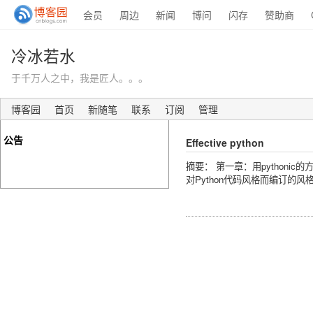
会员
周边
新闻
博问
闪存
赞助商
冷冰若水
于千万人之中，我是匠人。。。
博客园
首页
新随笔
联系
订阅
管理
公告
Effective python
摘要： 第一章：用pythonic的方式思考
对Python代码风格而编订的风