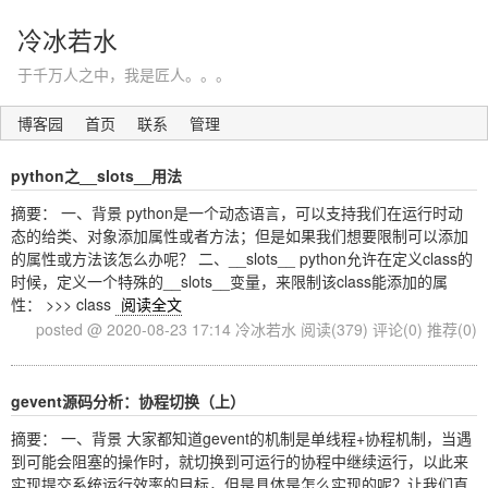
冷冰若水
于千万人之中，我是匠人。。。
博客园
首页
联系
管理
python之__slots__用法
摘要： 一、背景 python是一个动态语言，可以支持我们在运行时动
态的给类、对象添加属性或者方法；但是如果我们想要限制可以添加
的属性或方法该怎么办呢？ 二、__slots__ python允许在定义class的
时候，定义一个特殊的__slots__变量，来限制该class能添加的属
性： >>> class
阅读全文
posted @ 2020-08-23 17:14 冷冰若水
阅读(379)
评论(0)
推荐(0)
gevent源码分析：协程切换（上）
摘要： 一、背景 大家都知道gevent的机制是单线程+协程机制，当遇
到可能会阻塞的操作时，就切换到可运行的协程中继续运行，以此来
实现提交系统运行效率的目标，但是具体是怎么实现的呢？让我们直