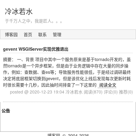
冷冰若水
于千万人之中，我是匠人。。。
博客园
首页
联系
管理
gevent WSGIServer实现优雅退出
摘要： 一、背景 项目中其中一个服务原来是基于tornado开发的，虽
然tornado是一个异步框架，但是由于业务逻辑中存在大量的同步操
作，例如：查数据、查es等；导致服务性能很低，于是经过调研最终
决定将底层框架切换到gevent，但是该优化上线后发现每次更新时耗
时很长需要十几秒，因此抽时间排查了一下这里的
阅读全文
posted @ 2020-12-23 19:04 冷冰若水
阅读(870)
评论(0)
推荐(0)
公告
博客园
© 2004-2026