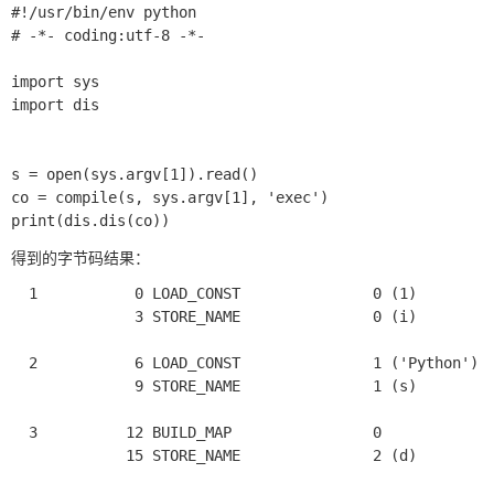
#!/usr/bin/env python

# -*- coding:utf-8 -*-

import sys

import dis

s = open(sys.argv[1]).read()

co = compile(s, sys.argv[1], 'exec')

得到的字节码结果：
  1           0 LOAD_CONST               0 (1)

              3 STORE_NAME               0 (i)

  2           6 LOAD_CONST               1 ('Python')

              9 STORE_NAME               1 (s)

  3          12 BUILD_MAP                0

             15 STORE_NAME               2 (d)
