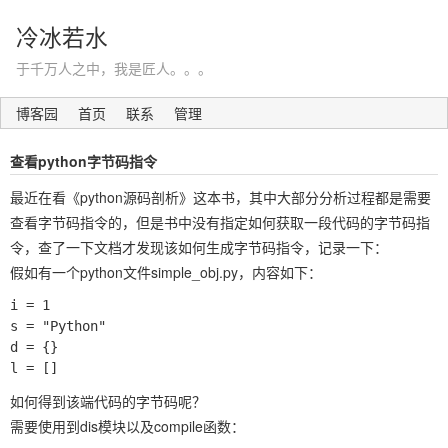
冷冰若水
于千万人之中，我是匠人。。。
博客园
首页
联系
管理
查看python字节码指令
最近在看《python源码剖析》这本书，其中大部分分析过程都是需要
查看字节码指令的，但是书中没有指定如何获取一段代码的字节码指
令，查了一下文档才发现该如何生成字节码指令，记录一下：
假如有一个python文件simple_obj.py，内容如下：
i = 1

s = "Python"

d = {}

如何得到该端代码的字节码呢？
需要使用到dis模块以及compile函数：