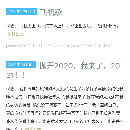
飞机歌
2020年12月24日
摘要： 飞机天上飞， 汽车地上开， 马上出去玩， 飞到哪都行。
阅读全文
posted @ 2020-12-24 20:52 James.Ying
阅读(205)
评论(0)
推荐(0)
抛开2020，我来了，20
2020年12月15日
21！！
摘要： 或许今年对属狗的不太友好,发生了好多好多事情,多的让我
喘不过气,好在现在快接近年末了,我挺过来了,好在我的太太还在我
的身边支持我! 很久没写博客了，差不多2年了，我一直问自己，
真的没有时间写吗？还是我已经不会写了？我自己也不知道答案。
我从华住跳出来了，出来后才发觉自己真的压抑太久了。出来差不
多一个月
阅读全文