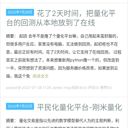
花了2天时间，把量化平
2022年7月28日
台的回测从本地放到了在线
摘要： 起因 去年不是撸了个量化平台嘛，自己用起来蛮舒服的，
但很多用户反应，家里没有电脑，无法做到回测，起初呢也不在
意，最近正好有时间，花了2天时间，让它支持了在线回测。 过程
其实之前就有想法了，本来想重新用python撸一个的，但改造到
一半，突然想到了资源问题，因为服务器价格昂贵，如果放到云
端，我这个免
阅读全文
posted @ 2022-07-28 11:28 James.Ying
阅读(403)
评论(0)
推荐(0)
平民化量化平台-刚米量化
2022年7月25日
摘要： 量化交易是指以先进的数学模型替代人为的主观判断，利