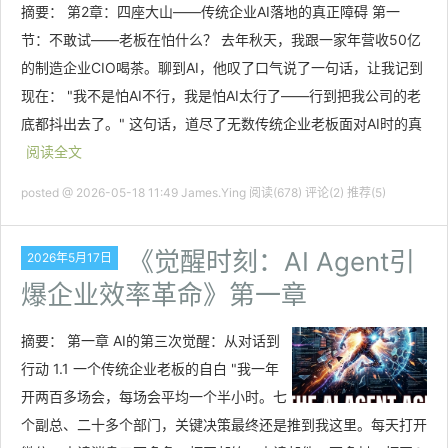
摘要： 第2章：四座大山——传统企业AI落地的真正障碍 第一
节：不敢试——老板在怕什么？ 去年秋天，我跟一家年营收50亿
的制造企业CIO喝茶。聊到AI，他叹了口气说了一句话，让我记到
现在： "我不是怕AI不行，我是怕AI太行了——行到把我公司的老
底都抖出去了。" 这句话，道尽了无数传统企业老板面对AI时的真
阅读全文
posted @ 2026-05-18 11:49 James.Ying
阅读(678)
评论(2)
推荐(5)
《觉醒时刻：AI Agent引
2026年5月17日
爆企业效率革命》第一章
摘要：
第一章 AI的第三次觉醒：从对话到
行动 1.1 一个传统企业老板的自白 "我一年
开两百多场会，每场会平均一个半小时。七
个副总、二十多个部门，关键决策最终还是推到我这里。每天打开