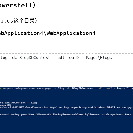
wershell）
up.cs这个目录）
bApplication4\WebApplication4
Blog -dc BlogDbContext  -udl -outDir Pages\Blogs –