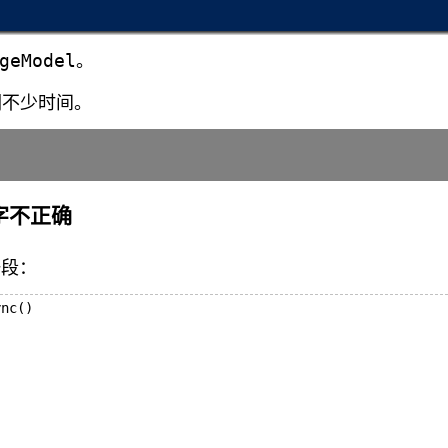
eModel。
们不少时间。
名字不正确
一段：
nc()
