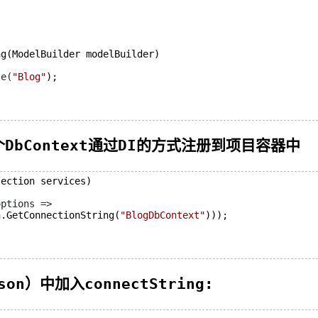


g(ModelBuilder modelBuilder)

le(
"
Blog
"
);

个DbContext通过DI的方式注册到项目容器中
ection services)

options =>
tion.GetConnectionString(
"
BlogDbContext
"
)));

on）中加入connectString: