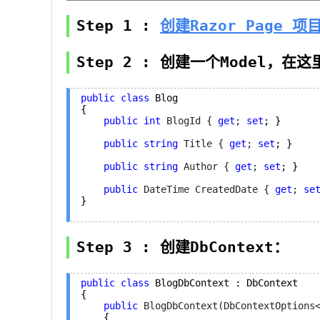
Step 1 :
创建Razor Page 项
Step 2 : 创建一个Model，在
public
class
 Blog

{

public
int
 BlogId { 
get
; 
set
; }

public
string
 Title { 
get
; 
set
; }

public
string
 Author { 
get
; 
set
; }

public
 DateTime CreatedDate { 
get
; 
se
}
Step 3 : 创建DbContext：
public
class
 BlogDbContext : DbContext

{

public
 BlogDbContext(DbContextOptions
    {
