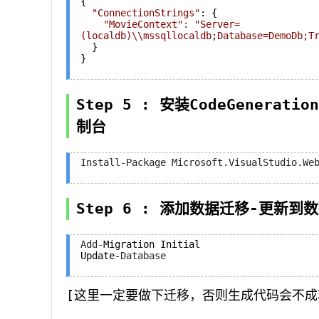
{

"
ConnectionStrings
"
: {

"
MovieContext
"
: 
"
Server=
(localdb)\\mssqllocaldb;Database=DemoDb;T
  }

}
Step 5 : 安装CodeGenerat
制台
Install-Package Microsoft.VisualStudio.We
Step 6 : 添加数据迁移-更新到
Add-
Migration Initial

Update
-Database
[这里一定要做下迁移，否则生成代码会不成