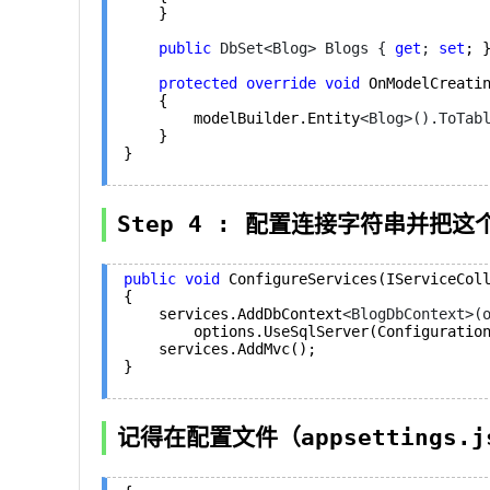
    }

public
 DbSet<Blog> Blogs { 
get
; 
set
; }
protected
override
void
 OnModelCreatin
    {

        modelBuilder.Entity
<Blog>().ToTab
    }

}
Step 4 : 配置连接字符串并把这
public
void
 ConfigureServices(IServiceColl
{

    services.AddDbContext
<BlogDbContext>(
        options.UseSqlServer(Configura
    services.AddMvc();

}
记得在配置文件（appsettings.js