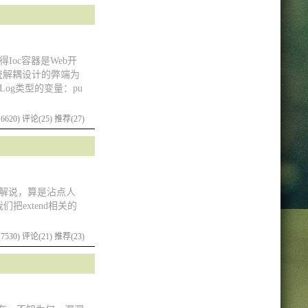
得Ioc容器是Web开
统解耦设计的弊端为
og类型的变量：pu
6620)
评论(25)
推荐(27)
势解说，算是沾点人
把extend相关的
7530)
评论(21)
推荐(23)