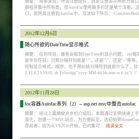
摘要： 简单来说，所谓注册组件，就是注册类并映射为接口，
册程序集中所有类，但AutoFac使用最多的还是单个注册。这种注
口，若将其注册到Autofac中，写法如下所示： ContainerBuilder
2012年12月6日
随心所欲的DateTime显示格式
摘要： 任何项目，难免会碰到DateTime的显示问题，.
是年份在前；日期分隔符到底是“/”，还是“\”，还是“-
控制显示格式、顺序，也不用纠结分隔符到底是什么了，且ToStrin
2,12,6,13,19,0); dt.ToString("yyyy-MM-dd hh:mm:ss tt zz"); //
2012年11月28日
Ioc容器Autofac系列（2）-- asp.net mvc中整合autofac
摘要： 经过上篇蜻蜓点水的介绍后，本篇通过实例快速上手autofac，展
首先，创建一个MVC站点，为方便起见，选初始带HomeControll
荐前者，因为从VS2010开始，已内集可...
阅读全文