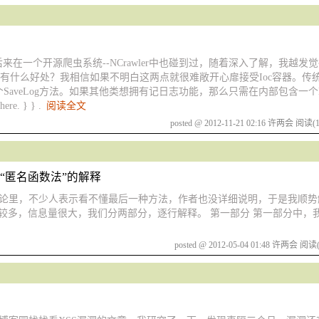
rd，后来在一个开源爬虫系统--NCrawler中也碰到过，随着深入了解，我越发觉
了有什么好处？我相信如果不明白这两点就很难敞开心扉接受Ioc容器。传
aveLog方法。如果其他类想拥有记日志功能，那么只需在内部包含一个L
here. } } .
阅读全文
posted @ 2012-11-21 02:16 许两会
阅读(1
一种“匿名函数法”的解释
章。在评论里，不少人表示看不懂最后一种方法，作者也没详细说明，于是我顺
点较多，信息量很大，我们分两部分，逐行解释。 第一部分 第一部分中，我们
posted @ 2012-05-04 01:48 许两会
阅读(