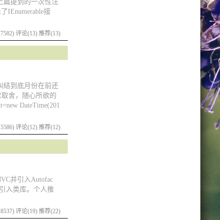
像上篇提到的一次性注
numerable接
7582)
评论(13)
推荐(13)
要纠结到底月份在前还
求取舍，随心所欲的
DateTime(201
5586)
评论(12)
推荐(12)
C并引入Autofac
下载来引入类库。个人推
8537)
评论(19)
推荐(22)