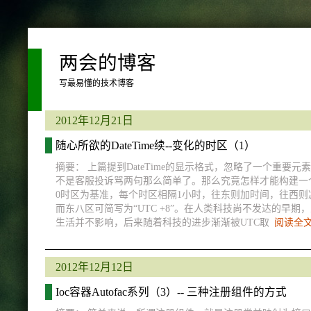
两会的博客
写最易懂的技术博客
2012年12月21日
随心所欲的DateTime续--变化的时区（1）
摘要： 上篇提到DateTime的显示格式，忽略了一个重
不是客服投诉骂两句那么简单了。那么究竟怎样才能构建一
0时区为基准，每个时区相隔1小时，往东则加时间，往西则
而东八区可简写为“UTC +8”。在人类科技尚不发达的早
生活并不影响，后来随着科技的进步渐渐被UTC取
阅读全
2012年12月12日
Ioc容器Autofac系列（3）-- 三种注册组件的方式