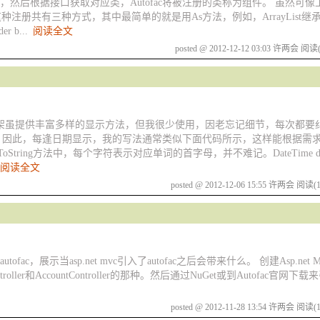
然后根据接口获取对应类，Autofac将被注册的类称为组件。 虽然可
册共有三种方式，其中最简单的就是用As方法，例如，ArrayList继承了IE
 b...
阅读全文
posted @ 2012-12-12 03:03 许两会
阅读(
net框架虽提供丰富多样的显示方法，但我很少使用，因老忘记细节，每次都
”等等。因此，每逢日期显示，我的写法通常类似下面代码所示，这样能根据需
g方法中，每个字符表示对应单词的首字母，并不难记。DateTime dt=new 
阅读全文
posted @ 2012-12-06 15:55 许两会
阅读(1
示当asp.net mvc引入了autofac之后会带来什么。 创建Asp.net MV
er和AccountController的那种。然后通过NuGet或到Autofac官网
posted @ 2012-11-28 13:54 许两会
阅读(1