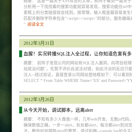
摘要： 这是一篇关于XSS攻击的文章，前阵子看到一篇关
分析用一下找找看的搜索功能就容易发现，搜索功能往url中传
索框上的分类链接就会找到。按常理，输入框是最容易发生
匹配并删除字符串包含”<script></script>”的
“
阅读全文
2012年3月31日
血腥！实况转播SQL注入全过程，让你知道危害有
摘要： 前阵子发现公司的网站有SQL注入漏洞，向项目经理提
站就没问题”，先暂不评价此说法对错，如此冷淡的反应只能
注入--绕过验证，直接登录公司网站登陆框如下：可以看到
SELECT * From Table WHERE Name='XX' and Password='YY
2012年3月26日
从今天开始，调试脚本，远离alert
摘要： 不知有多少人像我一样，几年web开发，无数js代码，
确保数值正确，一步一alert，处处都alert，每次都al
法，教你如何摆脱alert的噩梦。调试利器--console.log如今