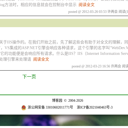
sole.log方法时，相应的信息就会在控制台中显示
阅读全文
posted @ 2012-03-26 03:53 许两会
阅读(1
仅仅是关于IIS操作的。在我们开始之前，先了解这些会有助于对全文的理解，
，VS集成的ASP.NET引擎会响应各种请求，这个引擎的名字叫“WebDev.WebSe
便是会响应所有请求。什么是IIS？IIS（Internet Information Serve
NET处理引擎来处理请
阅读全文
posted @ 2012-03-23 16:56 许两会
阅读(
下一页
博客园
© 2004-2026
浙公网安备 33010602011771号
浙ICP备2021040463号-3