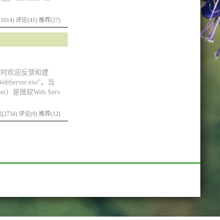
1014)
评论(45)
推荐(27)
同时欢迎反馈和建
rver.exe”。当
r）是微软Web Serv
2734)
评论(9)
推荐(12)