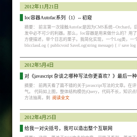
2012年11月21日
Ioc容器Autofac系列（1）-- 初窥
摘要： 前言第一次接触Autofac是因为CMS系统--Orcha
发中必不可少的利器。那么，Ioc容器是用来做什么的？用
方便描述，举个日志的栗子。我简化实现，一个Log类，一个S
blicclassLog { publicvoid SaveLog(string message) { // save log 
2012年5月4日
对《javascript 杂谈之哪种写法你更喜欢？》最后
摘要： 前两天看了篇不错的关于javascript写法的文
气。 代码如上图，整体结构模仿jQuery，代码不长，知识
方法抽离，剩
阅读全文
2012年4月25日
给我一对尖括号，我可以造出整个互联网