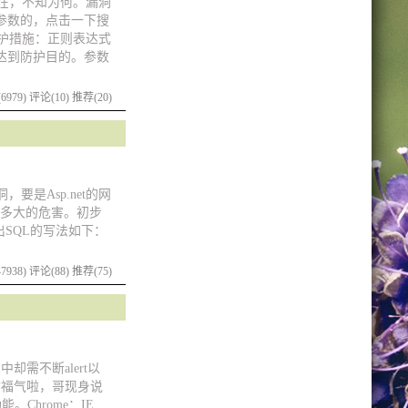
还在，不知为何。漏洞
t参数的，点击一下搜
护措施：正则表达式
以达到防护目的。参数
6979)
评论(10)
推荐(20)
是Asp.net的网
有多大的危害。初步
SQL的写法如下：
7938)
评论(88)
推荐(75)
却需不断alert以
算你福气啦，哥现身说
能。Chrome：IE