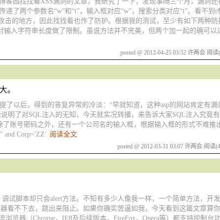
于博客园找找看XSS漏洞的文章，我研究了一下，发现事隔三个月，漏洞
递了两个参数名“w”和“t”，输入框对应“w”，搜索分类对应“t”。看不到
攻击的地方，因此找找看也作了防护。根据我的测试，至少有如下两种防
部分。服务器端对输入字符串长度做了限制。虽说方法并不完美，但两个加一起的确可
posted @ 2012-04-25 03:52 许两会
阅读(
多大。
了以后，得到的答复异常的冷淡：“早就知道，这种asp的网站肯定有漏洞，要
说明了对SQL注入的无知，今天就实况转播，来告诉大家SQL注入究竟
除了账号密码之外，还有一个公司名的输入框，根据输入框的形式不难推出
' and Corp='ZZ'
阅读全文
posted @ 2012-03-31 03:07 许两会
阅读(4
调试脚本却只会alert方法。不知有多少人像我一样，一个简单方法，开发中
ert到浏览器看不下去，跳出来阻止。如果你确实苦逼如我，今天看到这篇文章
主流浏览器（Chrome，IE8及后续版本，FireFox，Opera等）都支持控制台功