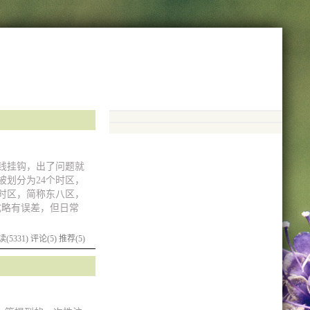
金钱挂钩，出了问题就
划分为24个时区，
时区，简称东八区，
式略有误差，但日常
(5331)
评论(5)
推荐(5)