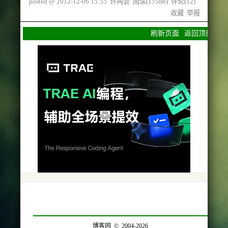
posted @
2012-12-06 15:55
许两会
阅读(
15586
) 评论(
12
)
收藏
举报
刷新页面
返回顶部
博客园
© 2004-2026