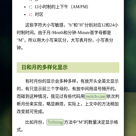
t
：12小时制的上下午（AM/PM）
z
：时区
这些字符大小写敏感，“h”和“H”分别对应12和24小
时制时间。由于月-Month和分钟-Minute首字母都是
“M”，所以用大小写来区分，大写表月份，小写表分
钟。
日和月的多样化显示
有时月份的显示会多种多样，有放开头全英文显示
的，有只显示前三个字母的，有放中间用逗号隔开的。
而碰到这种情况，我见过有些代码用
switch-case
依次判
断月份来实现，略显麻烦，实际上，上文中的方法稍加
改变就可完成。
比如月份，
ToString
方法中“M”的数量决定显示格
式。