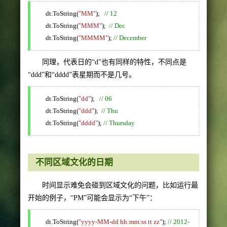
dt.ToString(
"MM"
);
// 12
dt.ToString(
"MMM"
);
// Dec
dt.ToString(
"MMMM"
);
// December
同理，代表日的“d”也有同样的特性，不同点是
“ddd”和“dddd”表星期而不是几号。
dt.ToString(
"dd"
);
// 06
dt.ToString(
"ddd"
);
// Thu
dt.ToString(
"dddd"
);
// Thursday
不同区域文化的日期
时间显示难免会碰到区域文化的问题，比如运行最
开始的例子，“PM”可能会显示为“下午”：
dt.ToString(
"yyyy-MM-dd hh:mm:ss tt zz"
);
// 2012-