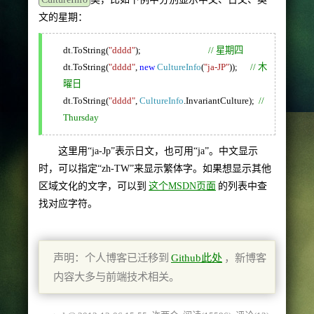
文的星期：
dt.ToString(
"dddd"
);
// 星期四
dt.ToString(
"dddd"
,
new
CultureInfo
(
"ja-JP"
));
// 木
曜日
dt.ToString(
"dddd"
,
CultureInfo
.InvariantCulture);
//
Thursday
这里用“ja-Jp”表示日文，也可用“ja”。中文显示
时，可以指定“zh-TW”来显示繁体字。如果想显示其他
区域文化的文字，可以到
这个MSDN页面
的列表中查
找对应字符。
声明：个人博客已迁移到
Github此处
，新博客
内容大多与前端技术相关。