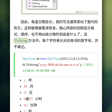
因此，每逢日期显示，我的写法通常类似下面代码
所示，这样能根据需求取舍，随心所欲的控制显示格
式、顺序，也不用纠结分隔符到底是什么了，且
ToString
方法中，每个字符表示对应单词的首字母，并
不难记。
DateTime
dt=
new
DateTime
(2012,12,6,13,19,0);
dt.ToString(
"yyyy-MM-dd hh:mm:ss tt zz"
);
// 2012-
12-06 01:19:00 PM +08
y
: 年
M
: 月
d
：日
h
或
H
：小时
m
：分钟
s
：秒