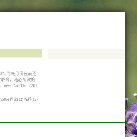
要纠结到底月份在前还
求取舍，随心所欲的
DateTime(201
5586)
评论(12)
推荐(12)