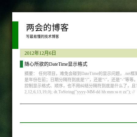
两会的博客
写最易懂的技术博客
2012年12月6日
随心所欲的DateTime显示格式
摘要： 任何项目，难免会碰到DateTime的显示问题，.
是年份在前；日期分隔符到底是“/”，还是“\”，还是“-
控制显示格式、顺序，也不用纠结分隔符到底是什么了，且ToStrin
2,12,6,13,19,0); dt.ToString("yyyy-MM-dd hh:mm:ss tt zz"); //