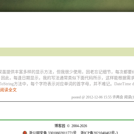
net框架虽提供丰富多样的显示方法，但我很少使用，因老忘记细节，每次都
”等等。因此，每逢日期显示，我的写法通常类似下面代码所示，这样能根据需
g方法中，每个字符表示对应单词的首字母，并不难记。DateTime dt=new 
阅读全文
posted @ 2012-12-06 15:55 许两会
阅读(1
博客园
© 2004-2026
浙公网安备 33010602011771号
浙ICP备2021040463号-3