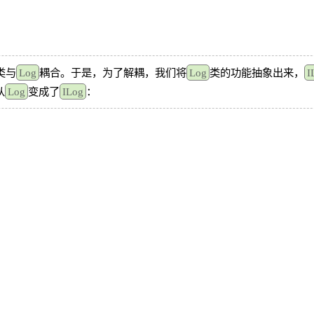
类与
Log
耦合。于是，为了解耦，我们将
Log
类的功能抽象出来，
I
从
Log
变成了
ILog
：