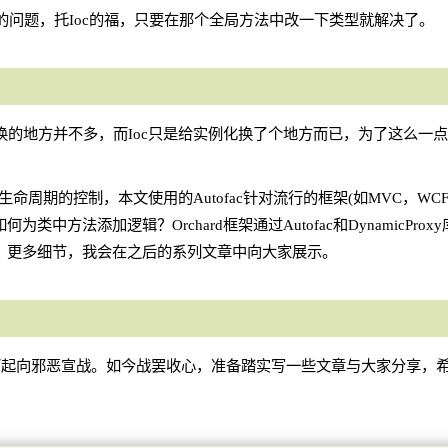
的问题，托Ioc的福，只要在那个全局方法中改一下类型就解决了。
的地方并不多，而Ioc只是给实例化换了个地方而已，为了这么一
命周期的控制，本文使用的Autofac针对流行的框架(如MVC，WC
方法添加逻辑？Orchard框架通过Autofac和DynamicPro
。更多细节，我会在之后的系列文章中向大家展示。
而起向邪恶宣战。如今战罢收心，准备踏实写一些文章与大家分享，