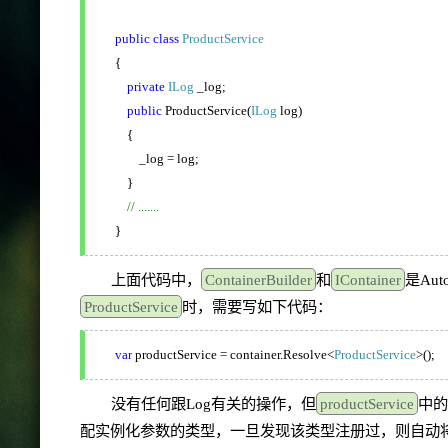
public
class
ProductService
{
private
ILog
_log;
public
ProductService(
ILog
log)
{
_log = log;
}
// .......
}
上面代码中，
ContainerBuilder
和
IContainer
是Au
ProductService
时，需要写如下代码：
var
productService = container.Resolve<
ProductService
>();
没有任何跟Log有关的操作，但
productService
中的
配实例化参数的类型，一旦发现该类型注册过，则自动将