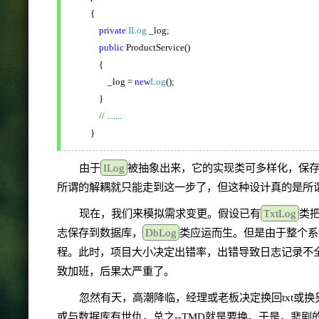
{
private
ILog
_log;
public
ProductService()
{
_log =
new
Log
();
}
// .......
}
由于
ILog
被抽象出来，它的实现类可多样化，保存为
所谓的解耦就只能走到这一步了，但这种设计真的是所谓
现在，我们来模拟需求变更。假设已有
TxtLog
类
志保存到数据库，
DbLog
类应运而生。但是由于整个系
程。此时，项目大小决定出错率，出错导致日志记录不
致加班，后果太严重了。
忽然有天，高潮降临，经理或老板决定换回txt或
或与数据库有世仇，总之--TMD就是要换。于是，悲