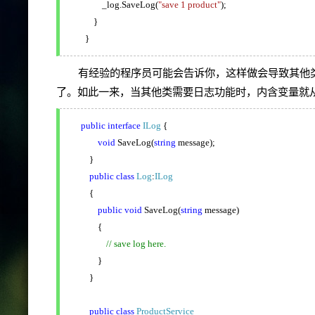
_log.SaveLog(
"save 1 product"
);
}
}
有经验的程序员可能会告诉你，这样做会导致其他
了。如此一来，当其他类需要日志功能时，内含变量就
public
interface
ILog
{
void
SaveLog(
string
message);
}
public
class
Log
:
ILog
{
public
void
SaveLog(
string
message)
{
// save log here.
}
}
public
class
ProductService