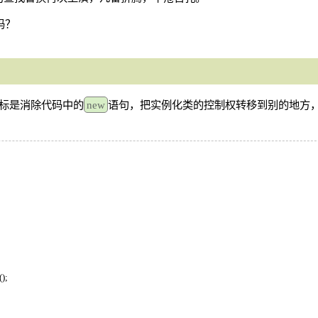
吗？
，目标是消除代码中的
new
语句，把实例化类的控制权转移到别的地方
();