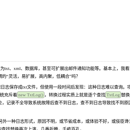
txt、xml、数据库，甚至可扩展出邮件通知功能等。基本上，我
的“灵活，易扩展，高内聚，低耦合”吗？
把日志保存成txt文件，但使用一段时间后发现：这种日志难以查询。
统充斥着
new TxtLog()
，转换过程实质上就是逐个查找
TxtLog
替换
全，记录不全导致系统故障后查不到日志，查不到日志导致找不到原
换另外一种日志形式，原因不明，或节省成本，或体验不好，或佞臣谗
剧的查找替换再次上演，几番折腾，千疮百孔。