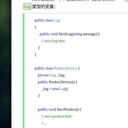
Log
类型的变量：
public
class
Log
{
public
void
SaveLog(
string
message) {
// save log here.
}
}
public
class
ProductService
{
private
Log
_log;
public
ProductService() {
_log =
new
Log
();
}
public
void
SaveProduct() {
// save product here.
//...