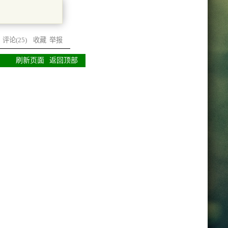
) 评论(
25
)
收藏
举报
刷新页面
返回顶部