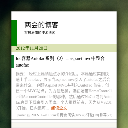
两会的博客
写最易懂的技术博客
2012年11月28日
Ioc容器Autofac系列（2）-- asp.net mvc中整合
autofac
摘要： 经过上篇蜻蜓点水的介绍后，本篇通过实例快
速上手autofac，展示当asp.net mvc引入了autofac之后会
带来什么。 创建Asp.net MVC并引入Autofac 首先，创
建一个MVC站点，为方便起见，选初始带HomeControll
er和AccountController的那种。然后通过NuGet或到Auto
fac官网下载来引入类库。个人推荐前者，因为从VS201
0开始，已内集可...
阅读全文
posted @ 2012-11-28 13:54 许两会
阅读(18537)
评论(19)
推荐(22)