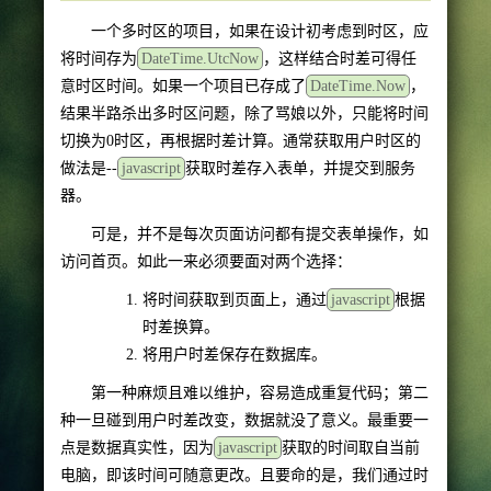
一个多时区的项目，如果在设计初考虑到时区，应
将时间存为
DateTime.UtcNow
，这样结合时差可得任
意时区时间。如果一个项目已存成了
DateTime.Now
，
结果半路杀出多时区问题，除了骂娘以外，只能将时间
切换为0时区，再根据时差计算。通常获取用户时区的
做法是--
javascript
获取时差存入表单，并提交到服务
器。
可是，并不是每次页面访问都有提交表单操作，如
访问首页。如此一来必须要面对两个选择：
将时间获取到页面上，通过
javascript
根据
时差换算。
将用户时差保存在数据库。
第一种麻烦且难以维护，容易造成重复代码；第二
种一旦碰到用户时差改变，数据就没了意义。最重要一
点是数据真实性，因为
javascript
获取的时间取自当前
电脑，即该时间可随意更改。且要命的是，我们通过时