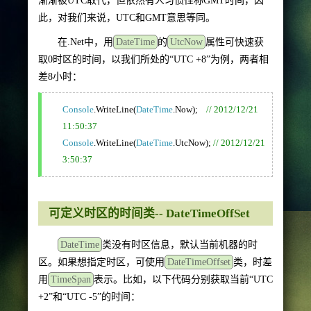
渐渐被UTC取代，但依然有人习惯性称GMT时间，因
此，对我们来说，UTC和GMT意思等同。
在.Net中，用
DateTime
的
UtcNow
属性可快速获
取0时区的时间，以我们所处的“UTC +8”为例，两者相
差8小时：
Console
.WriteLine(
DateTime
.Now);
// 2012/12/21
11:50:37
Console
.WriteLine(
DateTime
.UtcNow);
// 2012/12/21
3:50:37
可定义时区的时间类-- DateTimeOffSet
DateTime
类没有时区信息，默认当前机器的时
区。如果想指定时区，可使用
DateTimeOffset
类，时差
用
TimeSpan
表示。比如，以下代码分别获取当前“UTC
+2”和“UTC -5”的时间：