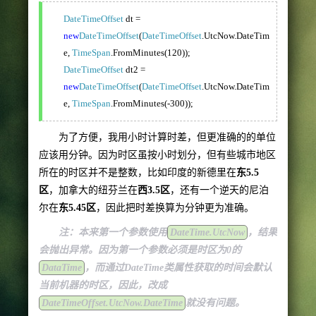
DateTimeOffset
dt =
new
DateTimeOffset
(
DateTimeOffset
.UtcNow.DateTim
e,
TimeSpan
.FromMinutes(120));
DateTimeOffset
dt2 =
new
DateTimeOffset
(
DateTimeOffset
.UtcNow.DateTim
e,
TimeSpan
.FromMinutes(-300));
为了方便，我用小时计算时差，但更准确的的单位
应该用分钟。因为时区虽按小时划分，但有些城市地区
所在的时区并不是整数，比如印度的新德里在
东5.5
区
，加拿大的纽芬兰在
西3.5区
，还有一个逆天的尼泊
尔在
东5.45区
，因此把时差换算为分钟更为准确。
注：本来第一个参数使用
DateTime.UtcNow
，结果
会抛出异常。因为第一个参数必须是时区为0的
DataTime
，而通过DateTime类属性获取的时间会默认
当前机器的时区，
因此，改成
DateTimeOffset.UtcNow.DateTime
就没有问题。