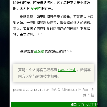
区获取时差，时差得到时间，这个过程本身是不准确
的，因为有
夏令时
的存在。
也就是说，如果时间显示无关轻重，可采用以上应
对方法。一旦时间和利益挂钩，就会造成很大的问题。
那么，究竟该如何应对多时区用户的问题呢？下篇解
答，未完待续。 ^_^
感谢园友
匹配度
的提醒和留言! ^_^
声明：个人博客已迁移到
Github此处
，新博客
内容大多与前端技术相关。
posted @
2012-12-21 13:34
许两会
阅读(
5331
) 评论(
5
)
收
藏
举报
刷新页面
返回顶部