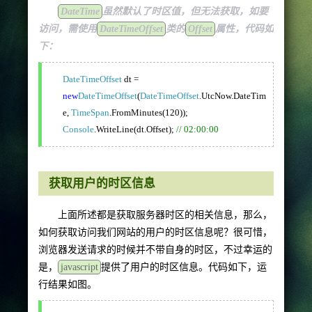
DateTime
虽然默认了时区值，但无法获取，如要
访问，需使用
DateTimeOffset
类的
Offset
属性，代码如
下：
DateTimeOffset
dt =
new
DateTimeOffset
(
DateTimeOffset
.UtcNow.DateTim
e,
TimeSpan
.FromMinutes(120));
Console
.WriteLine(dt.Offset);
// 02:00:00
获取用户的时区信息
上面所述都是获取服务器时区的相关信息，那么，
如何获取访问我们网站的用户的时区信息呢？很可惜，
浏览器发送请求的时候并不带自身的时区，不过幸运的
是，
javascript
提供了用户的时区信息。代码如下，运
行结果如图。