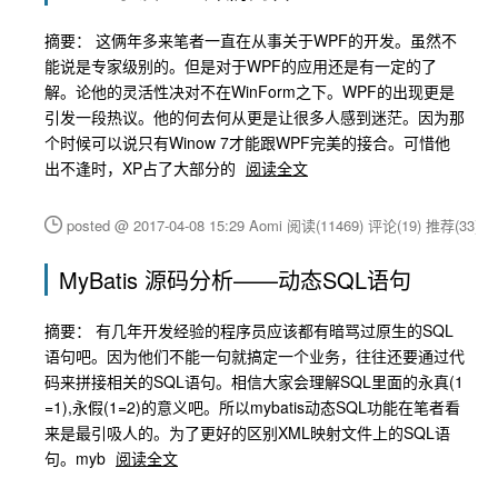
摘要： 这俩年多来笔者一直在从事关于WPF的开发。虽然不
能说是专家级别的。但是对于WPF的应用还是有一定的了
解。论他的灵活性决对不在WinForm之下。WPF的出现更是
引发一段热议。他的何去何从更是让很多人感到迷茫。因为那
个时候可以说只有Winow 7才能跟WPF完美的接合。可惜他
出不逢时，XP占了大部分的
阅读全文
posted @ 2017-04-08 15:29 Aomi
阅读(11469)
评论(19)
推荐(33)
MyBatis 源码分析——动态SQL语句
摘要： 有几年开发经验的程序员应该都有暗骂过原生的SQL
语句吧。因为他们不能一句就搞定一个业务，往往还要通过代
码来拼接相关的SQL语句。相信大家会理解SQL里面的永真(1
=1),永假(1=2)的意义吧。所以mybatis动态SQL功能在笔者看
来是最引吸人的。为了更好的区别XML映射文件上的SQL语
句。myb
阅读全文