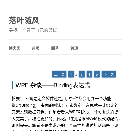
落叶随风
寻找一个属于自己的领域
博客园
首页
联系
管理
上一页
1
2
3
4
5
下一页
WPF 杂谈——Binding表达式
摘要： 不管是定义控件还是用户控件都会用到一个功能——
绑定(Binding)。书面的叫法：元素绑定。意思就是让绑定的
元素实现数据同步。在笔者看来WPF引入这一个功能实在是
太完美了。编程更加的具体化。特别是跟MVVM模式的配合，
那叫完美。笔者不是学术派的。全面性的讲述的话那是不现