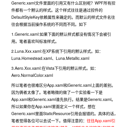
Generic.xaml文件里面的引用又有什么区别呢？WPF所有控
件都有一个黙认的样式。这个样式往往是通过控件的
DefaultStyleKey依赖属性来确定的。而默认的样式文件名往
往会根据当前操作系统的不同而不同。如下
1.
Generic.xaml:如果下面的黙认样式都没有情况下会被引
用。笔者喜欢叫标准样式。
2.
Luna.Xxx.xaml:在XP系统下引用的黙认样式。如：
Luna
.
Homestead
.
xaml、
Luna
.
Metallic
.
xaml
3.
Aero
.Xxx.xaml:在
Vista下引用的黙认样式。如：
Aero
.
NormalColor
.
xaml
所以笔者也很难区分App.xaml和Generic.xaml上面的差别。
因为俩者太像了。笔者略微的做了一个实验看一下是
App.xaml和Generic.xaml谁先执行。结果是Generic.xaml。
所以如果你在App.xaml里面定义一个样式，想在
Generic.xaml里面StaticResource引用会报错的。具体的话，
笔者觉得各位可以去试一下。值得注意的：
往往App.xaml引