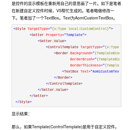
是控件的显示模板在重新用自己的意思画了一片。如下是笔者
在新建自定义控件时候，VS帮忙生成的。笔者略做修改一
下。笔者加了一个TextBox。Text为AomiCustomTextBox。
<
Style 
TargetType
="
{x:Type local:CustomControl}
"
>
<
Setter 
Property
="Template"
>
<
Setter.Value
>
<
ControlTemplate 
TargetType
="
{x:Type loca
<
Border 
Background
="
{TemplateBinding 
                            BorderBrush
="
{TemplateBinding
                            BorderThickness
="
{TemplateBin
<
TextBox 
Text
="AomiCustomTextBox"
</
Border
>
</
ControlTemplate
>
</
Setter.Value
>
</
Setter
>
</
Style
>
显示结果：
那么，如果Template(ControlTemplate)是用于自定义控件。