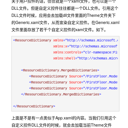
关于用户控件的话，往往就是一个xaml文件，也可以是一个
DLL文件。但是自定义控件往往都是一个DLL文件。引用这个
DLL文件时候，应用会去加载dll文件里面的Theme文件夹下
的Generic.xaml文件，从而宣染自定义控件。在Generic.xaml
文件里面存放了若干个自定义控件的xaml文件。如下。
<
ResourceDictionary 
xmlns
="http://schemas.microsoft.com/w
                    xmlns:x
="http://schemas.microsoft.com
                    xmlns:controls
="clr-namespace:FirstFl
                    xmlns:shell
="http://schemas.microsoft
<
ResourceDictionary.MergedDictionaries
>
<
ResourceDictionary 
Source
="/FirstFloor.ModernUI;
<
ResourceDictionary 
Source
="/FirstFloor.ModernUI;
<
ResourceDictionary 
Source
="/FirstFloor.ModernUI;
</
ResourceDictionary.MergedDictionaries
>
</
ResourceDictionary
>
上面是不是有一点类似于App.xaml的内容。当我们引用这个
自定义控件DLL文件的时候，就会去加载当前Theme文件