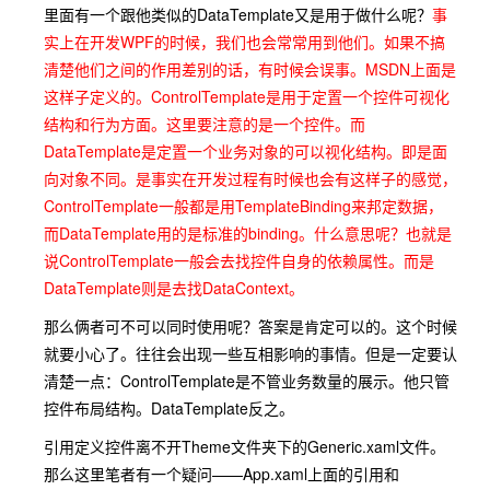
里面有一个跟他类似的DataTemplate又是用于做什么呢？
事
实上在开发WPF的时候，我们也会常常用到他们。如果不搞
清楚他们之间的作用差别的话，有时候会误事。MSDN上面是
这样子定义的。ControlTemplate是用于定置一个控件可视化
结构和行为方面。这里要注意的是一个控件。而
DataTemplate是定置一个业务对象的可以视化结构。即是面
向对象不同。是事实在开发过程有时候也会有这样子的感觉，
ControlTemplate一般都是用TemplateBinding来邦定数据，
而DataTemplate用的是标准的binding。什么意思呢？也就是
说ControlTemplate一般会去找控件自身的依赖属性。而是
DataTemplate则是去找DataContext。
那么俩者可不可以同时使用呢？答案是肯定可以的。这个时候
就要小心了。往往会出现一些互相影响的事情。但是一定要认
清楚一点：ControlTemplate是不管业务数量的展示。他只管
控件布局结构。DataTemplate反之。
引用定义控件离不开Theme文件夹下的Generic.xaml文件。
那么这里笔者有一个疑问——App.xaml上面的引用和