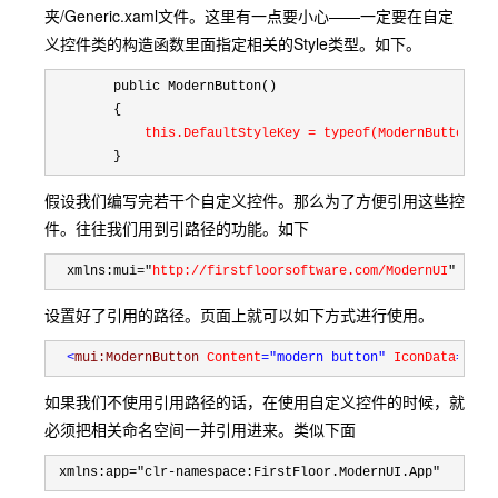
夹/Generic.xaml文件。这里有一点要小心——一定要在自定
义控件类的构造函数里面指定相关的Style类型。如下。
        public ModernButton()

        {

 this.DefaultStyleKey = typeof(ModernButton);
        }
假设我们编写完若干个自定义控件。那么为了方便引用这些控
件。往往我们用到引路径的功能。如下
  xmlns:mui="
http://firstfloorsoftware.com/ModernUI
"
设置好了引用的路径。页面上就可以如下方式进行使用。
<
mui:ModernButton 
Content
="modern button"
 IconData
="
{St
如果我们不使用引用路径的话，在使用自定义控件的时候，就
必须把相关命名空间一并引用进来。类似下面
 xmlns:app="clr-namespace:FirstFloor.ModernUI.App"