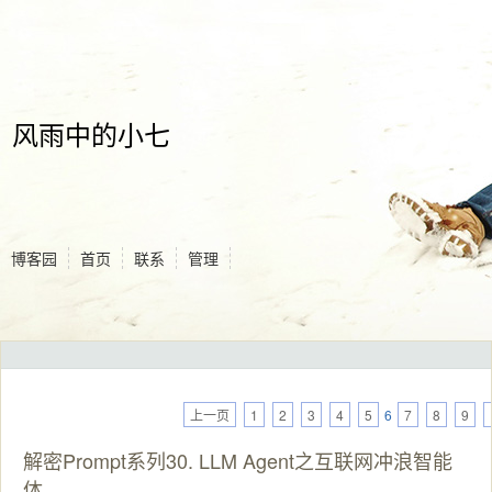
风雨中的小七
博客园
首页
联系
管理
上一页
1
2
3
4
5
6
7
8
9
解密Prompt系列30. LLM Agent之互联网冲浪智能
体