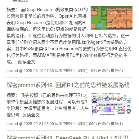
摘要：
而Deep Research的效果类似O1的
长思考是非常长的行为链，OpenAI也直接
表明Deep Research是使用和O1相同的RL
训练得到的。但这里比O1更难的就是数据
集的设计，训练过程动态行为数据的引入和RL目标的选择。这一
章我们分别介绍从两个不同角度使用RL优化Agent行为链路的方
案，其中PaSa更类似Deep Research的链式行为链使用RL直接优
化行为路径，而ARMAP则是使用RL优化Verifier指导行为链的生
成。
阅读全文
posted @ 2025-03-10 07:30 风雨中的小七
阅读(1193)
评论(0)
推荐(0)
解密prompt系列49. 回顾R1之前的思维链发展路线
摘要：
我先按照自己的思路来梳理下R1之
前整个模型思维链的发展过程，可以分成3
个阶段：大模型能思考，外生慢思考，内生
慢思考
阅读全文
posted @ 2025-02-24 08:09 风雨中的小七
阅读(1069)
评论(0)
推荐(1)
解密prompt系列48. DeepSeek R1 & Kimi 1.5长思