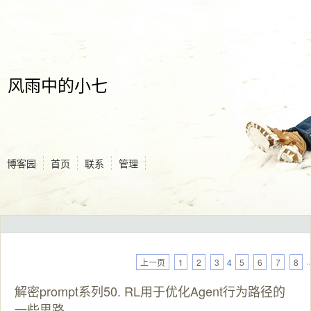
风雨中的小七
博客园
首页
联系
管理
上一页
1
2
3
4
5
6
7
8
··
解密prompt系列50. RL用于优化Agent行为路径的
一些思路