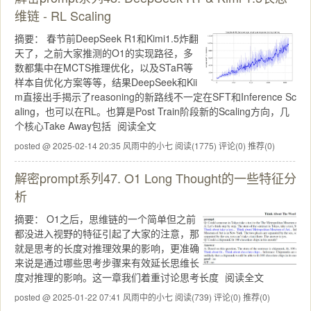
维链 - RL Scaling
摘要：
春节前DeepSeek R1和Kimi1.5炸翻
天了，之前大家推测的O1的实现路径，多
数都集中在MCTS推理优化，以及STaR等
样本自优化方案等等，结果DeepSeek和Kii
m直接出手揭示了reasoning的新路线不一定在SFT和Inference Sc
aling，也可以在RL。也算是Post Train阶段新的Scaling方向，几
个核心Take Away包括
阅读全文
posted @ 2025-02-14 20:35 风雨中的小七
阅读(1775)
评论(0)
推荐(0)
解密prompt系列47. O1 Long Thought的一些特征分
析
摘要：
O1之后，思维链的一个简单但之前
都没进入视野的特征引起了大家的注意，那
就是思考的长度对推理效果的影响，更准确
来说是通过哪些思考步骤来有效延长思维长
度对推理的影响。这一章我们着重讨论思考长度
阅读全文
posted @ 2025-01-22 07:41 风雨中的小七
阅读(739)
评论(0)
推荐(0)