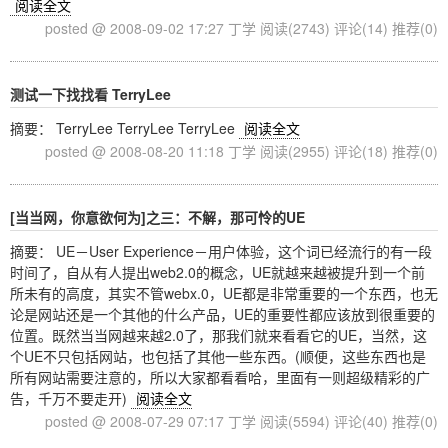
阅读全文
posted @ 2008-09-02 17:27 丁学
阅读(2743)
评论(14)
推荐(0)
测试一下找找看 TerryLee
摘要： TerryLee TerryLee TerryLee
阅读全文
posted @ 2008-08-20 11:18 丁学
阅读(2955)
评论(18)
推荐(0)
[当当网，你意欲何为]之三：不解，那可怜的UE
摘要： UE－User Experience－用户体验，这个词已经流行的有一段
时间了，自从有人提出web2.0的概念，UE就越来越被提升到一个前
所未有的高度，其实不管webx.0，UE都是非常重要的一个东西，也无
论是网站还是一个其他的什么产品，UE的重要性都应该放到很重要的
位置。既然当当网越来越2.0了，那我们就来看看它的UE，当然，这
个UE不只包括网站，也包括了其他一些东西。(顺便，这些东西也是
所有网站需要注意的，所以大家都看看哈，里面有一则超级精彩的广
告，千万不要走开)
阅读全文
posted @ 2008-07-29 07:17 丁学
阅读(5594)
评论(40)
推荐(0)