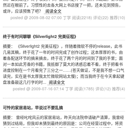
然近在眼前了。习惯性的去各大网上书店搜了一把，还未见到预告，
或许，应该预售了吧？
阅读全文
posted @ 2009-08-02 07:00 丁学
阅读(2218)
评论(22)
推荐(10)
终于有时间聊聊《Silverlight2 完美征程》
摘要： 《Silverlight2 完美征程》，伴随着微软不停的release，此书
几易其稿，终于花了一年的时间完成了创作过程；这本厚厚的书，由
着各配送环节的搞来搞去，终于花了两个月的时间到了我的手里；面
对一本如此芳香的书籍，我抵御了莫大的诱惑忍着不看，终于把看书
进度控制在一个月看完了三分之一……(苍天做证，不是我不想一口气
读完，实在是书太厚我太忙微软网站太慢)；而当我终于在今天拿起键
盘准备敲这几行字的时...
阅读全文
posted @ 2009-07-16 07:14 丁学
阅读(1785)
评论(12)
推荐(4)
可怜的家居易站，早说过不要乱搞
摘要： 曾经叱咤风云的家居易站，昨天向法院申请破产清算，我曾经
猜到过结局，但我却未猜到最终的原因是：公司在经营过程中，将资