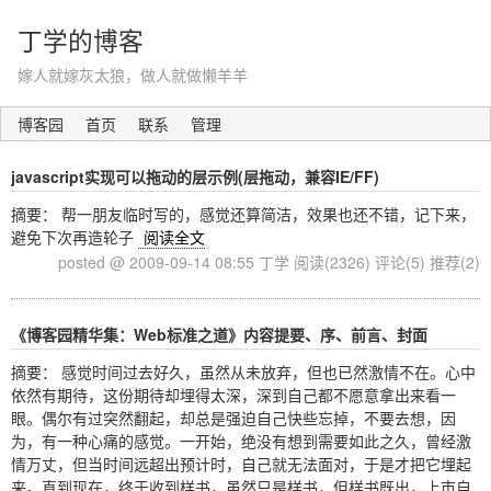
丁学的博客
嫁人就嫁灰太狼，做人就做懒羊羊
博客园
首页
联系
管理
javascript实现可以拖动的层示例(层拖动，兼容IE/FF)
摘要： 帮一朋友临时写的，感觉还算简洁，效果也还不错，记下来，
避免下次再造轮子
阅读全文
posted @ 2009-09-14 08:55 丁学
阅读(2326)
评论(5)
推荐(2)
《博客园精华集：Web标准之道》内容提要、序、前言、封面
摘要： 感觉时间过去好久，虽然从未放弃，但也已然激情不在。心中
依然有期待，这份期待却埋得太深，深到自己都不愿意拿出来看一
眼。偶尔有过突然翻起，却总是强迫自己快些忘掉，不要去想，因
为，有一种心痛的感觉。一开始，绝没有想到需要如此之久，曾经激
情万丈，但当时间远超出预计时，自己就无法面对，于是才把它埋起
来。直到现在，终于收到样书，虽然只是样书，但样书既出，上市自