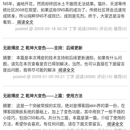
NS年，遍地开花，然而却终因水土不服而无法结果。猫扑、天涯等传
统社区2008在观望，如果这些SNS真的成功了，传统社区将会迅速完
成转身，所以纯粹SNS不成则已，成则是先烈。终于，大家还是没有
看到...
阅读全文
posted @ 2009-05-18 06:39 丁学
阅读(5685)
评论(8)
推荐(0)
无敌博皮 之 乾坤大变色——支持：后续更新
摘要： 本篇是本次博皮的技术支持和后续更新通知，如果有什么问
题，请先在本页查看是否已得到解决，当然，也可以直接在下面留言
提出问题，我将尽可能的解决
阅读全文
posted @ 2009-01-05 09:21 丁学
阅读(3068)
评论(10)
推荐(0)
无敌博皮 之 乾坤大变色——上篇：使用方法
摘要： 这是一个突破常规的实现，绝对是博客园skin界的第一份，在
博客园换肤系统的基础上，加上了变色功能，其中用到了一些不错的
小技巧，包括CSS和JS。共分为三篇，本篇是第一篇，介绍了使用的
方法，希望你会喜欢。有任何问题，请在下面文章留言。
阅读全文