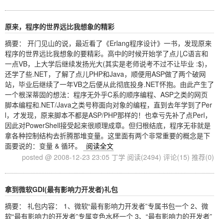
原来，程序的世界远比我想象的精彩
摘要： 开门见山的说，最近看了《Erlang程序设计》一书，发现原来
程序的世界远比我想象的要精彩。高中的时候开始学了点儿C语言和
一点VB，上大学后继续发扬光大(其实是老师说考不过不让毕业 :$)，
还学了些.NET，了解了点儿PHP和Java，顺便用ASP做了两个破网
站，毕业后继续了一年VB之后便从此彻底投身.NET怀抱。由此产生了
一个根深蒂固的想法：程序无外乎C系的顺序编程、ASP之类的网页
脚本编程和.NET/Java之类号称面向对象的编程，直到去年学到了Per
l，才发现，原来脚本不都是ASP/PHP那样的！也幸亏先补了点Perl，
因此对PowerShell接受起来很顺理成章。但归根结底，程序无非就是
拿各种控制结构去折腾那堆变量。这里面有两个非常重要的概念是下
面要说的：变量 & 循环。
阅读全文
posted @ 2008-12-23 23:05 丁学
阅读(2494)
评论(15)
推荐(0)
拿到微软GDI(最有影响力开发者)礼包
摘要： 礼包内容： 1、微软“最有影响力开发者”专属书包一个 2、微
软“最有影响力的开发者”专属变色水杯一个 3、“最有影响力的开发者”