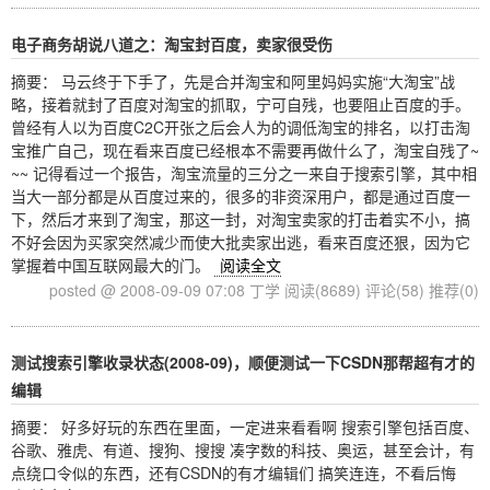
电子商务胡说八道之：淘宝封百度，卖家很受伤
摘要： 马云终于下手了，先是合并淘宝和阿里妈妈实施“大淘宝”战
略，接着就封了百度对淘宝的抓取，宁可自残，也要阻止百度的手。
曾经有人以为百度C2C开张之后会人为的调低淘宝的排名，以打击淘
宝推广自己，现在看来百度已经根本不需要再做什么了，淘宝自残了~
~~ 记得看过一个报告，淘宝流量的三分之一来自于搜索引擎，其中相
当大一部分都是从百度过来的，很多的非资深用户，都是通过百度一
下，然后才来到了淘宝，那这一封，对淘宝卖家的打击着实不小，搞
不好会因为买家突然减少而使大批卖家出逃，看来百度还狠，因为它
掌握着中国互联网最大的门。
阅读全文
posted @ 2008-09-09 07:08 丁学
阅读(8689)
评论(58)
推荐(0)
测试搜索引擎收录状态(2008-09)，顺便测试一下CSDN那帮超有才的
编辑
摘要： 好多好玩的东西在里面，一定进来看看啊 搜索引擎包括百度、
谷歌、雅虎、有道、搜狗、搜搜 凑字数的科技、奥运，甚至会计，有
点绕口令似的东西，还有CSDN的有才编辑们 搞笑连连，不看后悔