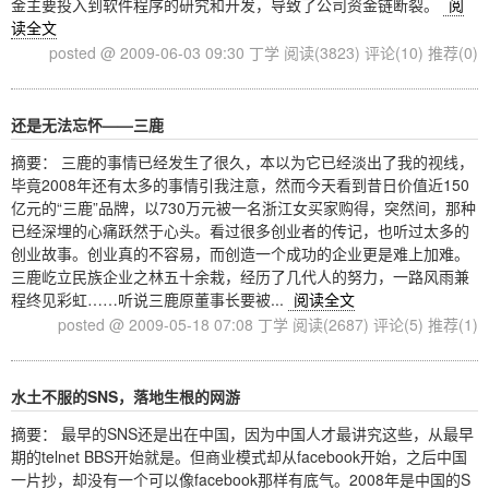
金主要投入到软件程序的研究和开发，导致了公司资金链断裂。
阅
读全文
posted @ 2009-06-03 09:30 丁学
阅读(3823)
评论(10)
推荐(0)
还是无法忘怀——三鹿
摘要： 三鹿的事情已经发生了很久，本以为它已经淡出了我的视线，
毕竟2008年还有太多的事情引我注意，然而今天看到昔日价值近150
亿元的“三鹿”品牌，以730万元被一名浙江女买家购得，突然间，那种
已经深埋的心痛跃然于心头。看过很多创业者的传记，也听过太多的
创业故事。创业真的不容易，而创造一个成功的企业更是难上加难。
三鹿屹立民族企业之林五十余栽，经历了几代人的努力，一路风雨兼
程终见彩虹……听说三鹿原董事长要被...
阅读全文
posted @ 2009-05-18 07:08 丁学
阅读(2687)
评论(5)
推荐(1)
水土不服的SNS，落地生根的网游
摘要： 最早的SNS还是出在中国，因为中国人才最讲究这些，从最早
期的telnet BBS开始就是。但商业模式却从facebook开始，之后中国
一片抄，却没有一个可以像facebook那样有底气。2008年是中国的S