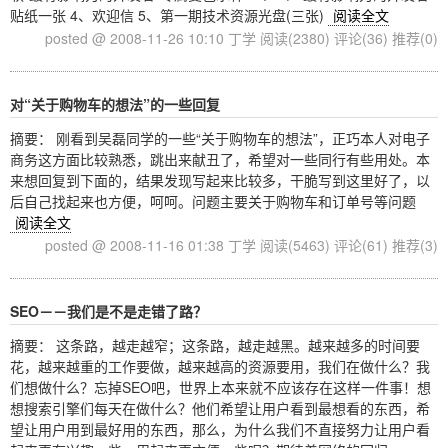
贴纸一张 4、欢迎信 5、第一期技术资源光盘(三张)
阅读全文
posted @ 2008-11-26 10:10 丁学
阅读(2380)
评论(36)
推荐(0)
对“关于购物车的想法”的一些回复
摘要： 刚看到吴磊同学的一些“关于购物车的想法”，正巧本人对电子
商务这方面比较熟悉，跳出来献丑了，希望对一些同行有些用处。本
来想回复到下面的，结果发现写起来比较多，干脆写到这里好了，以
后自己找起来也方便，呵呵。问题主要关于购物车和订单号等问题
阅读全文
posted @ 2008-11-16 01:38 丁学
阅读(5463)
评论(61)
推荐(3)
SEO－－我们是不是走错了路？
摘要： 这条路，越走越窄；这条路，越走越黑。越来越多的时间要
花，越来越重的工作要做，越来越高的资源要用，我们在做什么？我
们想做什么？忘掉SEO吧，世界上本来就不应该存在这样一件事！想
想搜索引擎们每天在做什么？他们希望让用户看到最想看的东西，希
望让用户用到最好用的东西，那么，为什么我们不直接努力让用户看