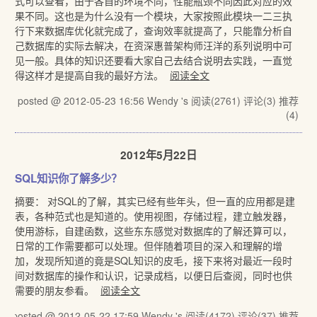
式可以查看，由于各自的环境不同，性能瓶颈不同因此对应的效
果不同。这也是为什么没有一个模块，大家按照此模块一二三执
行下来数据库优化就完成了，查询效率就提高了，只能靠分析自
己数据库的实际去解决，在资深惠普架构师汪洋的系列说明中可
见一般。具体的知识还要看大家自己去结合说明去实践，一直觉
得这样才是提高自我的最好方法。
阅读全文
posted @ 2012-05-23 16:56 Wendy 's
阅读(2761)
评论(3)
推荐
(4)
2012年5月22日
SQL知识你了解多少？
摘要： 对SQL的了解，其实已经有些年头，但一直的应用都是建
表，各种范式也是知道的。使用视图，存储过程，建立触发器，
使用游标，自建函数，这些东东感觉对数据库的了解还算可以，
日常的工作需要都可以处理。但伴随着项目的深入和理解的增
加，发现所知道的竟是SQL知识的皮毛，接下来将对最近一段时
间对数据库的操作和认识，记录成档，以便日后查阅，同时也供
需要的朋友参看。
阅读全文
posted @ 2012-05-22 17:59 Wendy 's
阅读(4172)
评论(37)
推荐