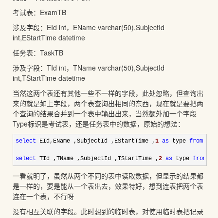
考试表：ExamTB
涉及字段：EId int，EName varchar(50),SubjectId
int,EStartTime datetime
任务表：TaskTB
涉及字段：TId int，TName varchar(50),SubjectId
int,TStartTime datetime
当然这两个表还有其他一些不一样的字段，此处忽略，但查询出
来的就是如上字段，两个表查询出相同的东西，现在就是要把两
个查询的结果合并到一个表中输出出来，当然额外加一个字段
Type标识是考试表，还是任务表中的数据，原始的想法：
select
 EId,EName ,SubjectId ,EStartTime ,
1
as
 type 
from
 Exa
select
 TId ,TName ,SubjectId ,TStartTime ,
2
as
 type 
from
 Ta
一看就明了，虽然从两个不同的表中读取数据，但显示的结果都
是一样的，要是能从一个表出去，效果特好，想到连表把两个表
连在一个表，不行呀
没有相互关联的字段。此时想到的临时表，对使用临时表把记录