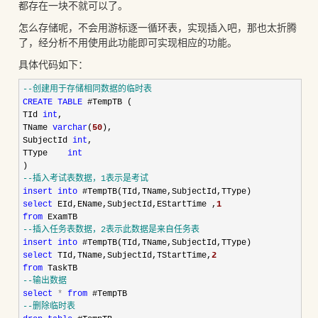
都存在一块不就可以了。
怎么存储呢，不会用游标逐一循环表，实现插入吧，那也太折腾
了，经分析不用使用此功能即可实现相应的功能。
具体代码如下：
--
创建用于存储相同数据的临时表
CREATE
TABLE
 #TempTB (
TId 
int
,
TName 
varchar
(
50
),
SubjectId 
int
,
TType    
int
)
--
插入考试表数据，1表示是考试
insert
into
 #TempTB(TId,TName,SubjectId,TType)
select
 EId,EName,SubjectId,EStartTime ,
1
from
 ExamTB
--
插入任务表数据，2表示此数据是来自任务表
insert
into
 #TempTB(TId,TName,SubjectId,TType)
select
 TId,TName,SubjectId,TStartTime,
2
from
 TaskTB
--
输出数据
select
*
from
 #TempTB
--
删除临时表