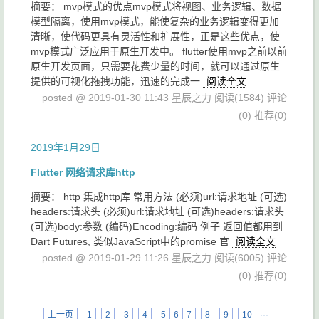
摘要： mvp模式的优点mvp模式将视图、业务逻辑、数据
模型隔离，使用mvp模式，能使复杂的业务逻辑变得更加
清晰，使代码更具有灵活性和扩展性，正是这些优点，使
mvp模式广泛应用于原生开发中。 flutter使用mvp之前以前
原生开发页面，只需要花费少量的时间，就可以通过原生
提供的可视化拖拽功能，迅速的完成一
阅读全文
posted @ 2019-01-30 11:43 星辰之力
阅读(1584)
评论
(0)
推荐(0)
2019年1月29日
Flutter 网络请求库http
摘要： http 集成http库 常用方法 (必须)url:请求地址 (可选)
headers:请求头 (必须)url:请求地址 (可选)headers:请求头
(可选)body:参数 (编码)Encoding:编码 例子 返回值都用到
Dart Futures, 类似JavaScript中的promise 官
阅读全文
posted @ 2019-01-29 11:26 星辰之力
阅读(6005)
评论
(0)
推荐(0)
上一页
1
2
3
4
5
6
7
8
9
10
···