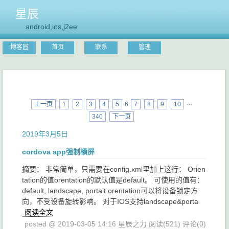
星辰
android,ios,j2ee
博客园
首页
联系
管理
上一页
1
2
3
4
5
6
7
8
9
10
···
340
下一页
2019年3月5日
cordova app强制横屏
摘要： 非常简单，只需要在config.xml里加上这行： Orien
tation的值orentation的默认值是default。 可使用的值有：
default, landscape, portait orentation可以将设备锁定方
向，不受设备旋转影响。 对于IOS支持landscape&porta
阅读全文
posted @ 2019-03-05 14:16 星辰之力
阅读(521)
评论(0)