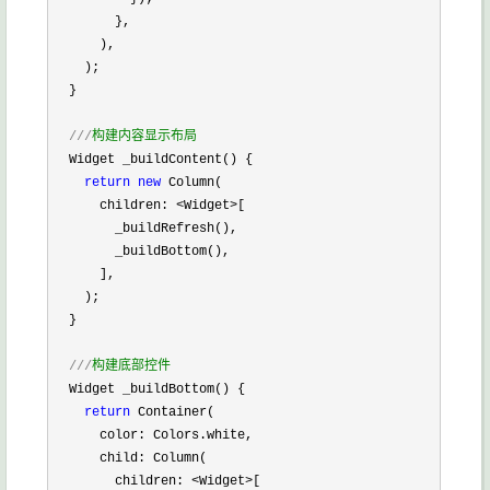
        },

      ),

    );

  }

///
构建内容显示布局
  Widget _buildContent() {

return
new
 Column(

      children: 
<Widget>
[

        _buildRefresh(),

        _buildBottom(),

      ],

    );

  }

///
构建底部控件
  Widget _buildBottom() {

return
 Container(

      color: Colors.white,

      child: Column(

        children: 
<Widget>
[
