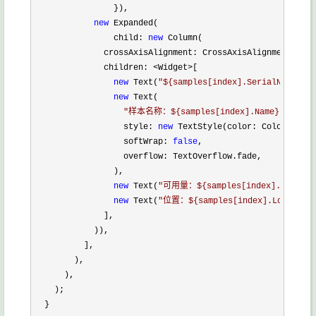
                }),

new
 Expanded(

                child: 
new
 Column(

              crossAxisAlignment: CrossAxisAlignment.star
              children: 
<Widget>
[

new
 Text(
"
${samples[index].SerialNumber}
"
new
 Text(

"
样本名称：${samples[index].Name}
"
,

                  style: 
new
 TextStyle(color: Colors.blac
                  softWrap: 
false
,

                  overflow: TextOverflow.fade,

                ),

new
 Text(
"
可用量：${samples[index].Availab
new
 Text(
"
位置：${samples[index].Location
              ],

            )),

          ],

        ),

      ),

    );

  }
