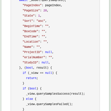
await
 _model.querySamples({

"
PageIndex
"
: pageIndex,

"
PageSize
"
: 
20
,

"
State
"
: 
1
,

"
Sort
"
: 
"
asc
"
,

"
BeginTime
"
: 
""
,

"
BoxCode
"
: 
""
,

"
EndTime
"
: 
""
,

"
Location
"
: 
""
,

"
Name
"
: 
""
,

"
ProjectID
"
: 
null
,

"
erialNumber
"
: 
""
,

"
StudyID
"
: 
null
,

    }, (
bool
, result) {

if
 (_view == 
null
) {

return
;

      }

if
 (
bool
) {

        _view.querySamplesSuccess(result);

      } 
else
 {

        _view.querySamplesFailed();

      }
