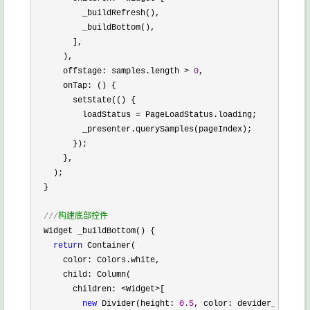
          _buildRefresh(),

          _buildBottom(),

        ],

      ),

      offstage: samples.length 
> 
0
,

      onTap: () {

        setState(() {

          loadStatus 
=
 PageLoadStatus.loading;

          _presenter.querySamples(pageIndex);

        });

      },

    );

  }

///
构建底部控件
  Widget _buildBottom() {

return
 Container(

      color: Colors.white,

      child: Column(

        children: 
<Widget>
[

new
 Divider(height: 
0.5
, color: devider_black),
