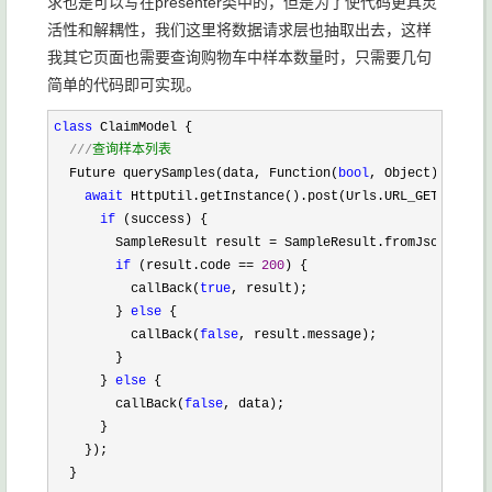
求也是可以写在presenter类中的，但是为了使代码更具灵
活性和解耦性，我们这里将数据请求层也抽取出去，这样
我其它页面也需要查询购物车中样本数量时，只需要几句
简单的代码即可实现。
class
 ClaimModel {

///
查询样本列表
  Future querySamples(data, Function(
bool
, Object) callBa
await
 HttpUtil.getInstance().post(Urls.URL_GET_SAMPLE
if
 (success) {

        SampleResult result 
= SampleResult.fromJson(json.
if
 (result.code == 
200
) {

          callBack(
true
, result);

        } 
else
 {

          callBack(
false
, result.message);

        }

      } 
else
 {

        callBack(
false
, data);

      }

    });

  }
