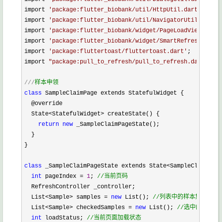
import 
'
package:flutter_biobank/util/HttpUtil.dart
'
;

import 
'
package:flutter_biobank/util/NavigatorUtil.dart
'
;

import 
'
package:flutter_biobank/widget/PageLoadView.dart
'
import 
'
package:flutter_biobank/widget/SmartRefresh.dart
'
import 
'
package:fluttertoast/fluttertoast.dart
'
;

import 
"
package:pull_to_refresh/pull_to_refresh.dart
"
;

///
样本申领
class
 SampleClaimPage extends StatefulWidget {

  @override

  State
<StatefulWidget>
 createState() {

return
new
 _SampleClaimPageState();

  }

}

class
 _SampleClaimPageState extends State<SampleClaimPage
int
 pageIndex = 
1
; 
//
当前页码
  RefreshController _controller;

  List
<Sample> samples = 
new
 List(); 
//
列表中的样本集合
  List<Sample> checkedSamples = 
new
 List(); 
//
选中的样本集
int
 loadStatus; 
//
当前页面加载状态