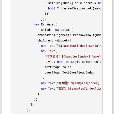
                    samples[index].isSelected 
= 
bool
;

bool
 ?
 checkedSamples.add(samples[ind
                  });

                }),

new
 Expanded(

                child: 
new
 Column(

              crossAxisAlignment: CrossAxisAlignment.star
              children: 
<Widget>
[

new
 Text(
"
${samples[index].SerialNumber}
"
new
 Text(

"
样本名称：${samples[index].Name}
"
,

                  style: 
new
 TextStyle(color: Colors.blac
                  softWrap: 
false
,

                  overflow: TextOverflow.fade,

                ),

new
 Text(
"
可用量：${samples[index].Availab
new
 Text(
"
位置：${samples[index].Location
              ],

            )),

          ],

        ),
