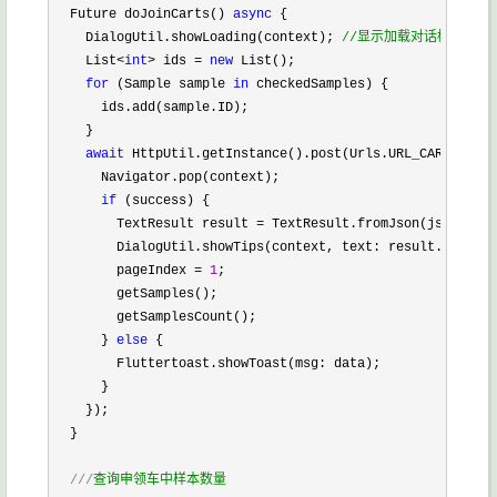
  Future doJoinCarts() 
async
 {

    DialogUtil.showLoading(context); 
//
显示加载对话框
    List<
int
> ids = 
new
 List();

for
 (Sample sample 
in
 checkedSamples) {

      ids.add(sample.ID);

    }

await
 HttpUtil.getInstance().post(Urls.URL_CARTS_ADD,
      Navigator.pop(context);

if
 (success) {

        TextResult result 
=
 TextResult.fromJson(json.deco
        DialogUtil.showTips(context, text: result.message
        pageIndex 
= 
1
;

        getSamples();

        getSamplesCount();

      } 
else
 {

        Fluttertoast.showToast(msg: data);

      }

    });

  }

///
查询申领车中样本数量