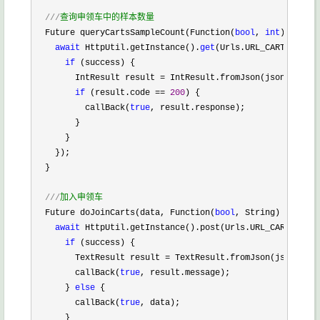
///
查询申领车中的样本数量
  Future queryCartsSampleCount(Function(
bool
, 
int
) callBa
await
 HttpUtil.getInstance().
get
(Urls.URL_CARTS_SAMPL
if
 (success) {

        IntResult result 
=
 IntResult.fromJson(json.decode
if
 (result.code == 
200
) {

          callBack(
true
, result.response);

        }

      }

    });

  }

///
加入申领车
  Future doJoinCarts(data, Function(
bool
, String) callBac
await
 HttpUtil.getInstance().post(Urls.URL_CARTS_ADD,
if
 (success) {

        TextResult result 
=
 TextResult.fromJson(json.deco
        callBack(
true
, result.message);

      } 
else
 {

        callBack(
true
, data);

      }
