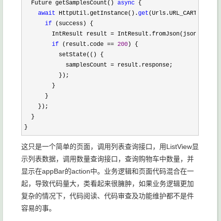
  Future getSamplesCount() 
async
 {

await
 HttpUtil.getInstance().
get
(Urls.URL_CARTS_SAMPL
if
 (success) {

        IntResult result 
=
 IntResult.fromJson(json.decode
if
 (result.code == 
200
) {

          setState(() {

            samplesCount 
=
 result.response;

          });

        }

      }

    });

  }

}
这只是一个简单的页面，调用列表查询接口，用ListView显
示列表数据，调用数量查询接口，查询购物车中数量，并
显示在appBar的action中。业务逻辑和页面代码混合在一
起，导致代码量大，类看起来很臃肿，如果业务逻辑更加
复杂的情况下，代码阅读、代码审查及功能维护都不是件
容易的事。