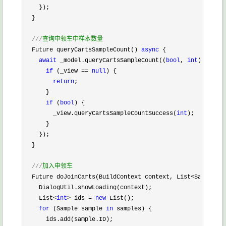
    });

  }

///
查询申领车中样本数量
  Future queryCartsSampleCount() 
async
 {

await
 _model.queryCartsSampleCount((
bool
, 
int
) {

if
 (_view == 
null
) {

return
;

      }

if
 (
bool
) {

        _view.queryCartsSampleCountSuccess(
int
);

      }

    });

  }

///
加入申领车
  Future doJoinCarts(BuildContext context, List<Sample> s
    DialogUtil.showLoading(context);

    List
<
int
> ids = 
new
 List();

for
 (Sample sample 
in
 samples) {

      ids.add(sample.ID);
