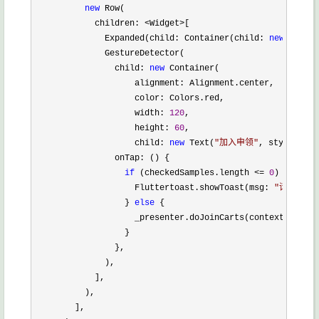
new
 Row(

            children: 
<Widget>
[

              Expanded(child: Container(child: 
new
 Text(
"
              GestureDetector(

                child: 
new
 Container(

                    alignment: Alignment.center,

                    color: Colors.red,

                    width: 
120
,

                    height: 
60
,

                    child: 
new
 Text(
"
加入申领
"
, style: 
new
                onTap: () {

if
 (checkedSamples.length <= 
0
) {

                    Fluttertoast.showToast(msg: 
"
请选择样
                  } 
else
 {

                    _presenter.doJoinCarts(context, check
                  }

                },

              ),

            ],

          ),

        ],
