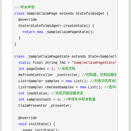
///
样本申领
class
 SampleClaimPage extends StatefulWidget {

  @override

  State
<StatefulWidget>
 createState() {

return
new
 _SampleClaimPageState();

  }

}

class
 _SampleClaimPageState extends State<SampleClaimPage
static
 final String TAG = 
"
SampleClaimPageState
"
;

int
 pageIndex = 
1
; 
//
当前页码
  RefreshController _controller; 
//
控制器，控制加载更多的显
  List<Sample> samples = 
new
 List(); 
//
列表中的样本集合
  List<Sample> checkedSamples = 
new
 List(); 
//
选中的样本集
int
 loadStatus; 
//
当前页面加载状态
int
 samplesCount = 
0
; 
//
申领车中样本数量
  ClaimPresenter _presenter;

  @override

void
 initState() {

    super.initState();
