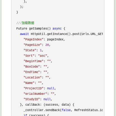
      ),

    );

  }

///
加载数据
  Future getSamples() 
async
 {

await
 HttpUtil.getInstance().post(Urls.URL_GET_SAMPLE
"
PageIndex
"
: pageIndex,

"
PageSize
"
: 
20
,

"
State
"
: 
1
,

"
Sort
"
: 
"
asc
"
,

"
BeginTime
"
: 
""
,

"
BoxCode
"
: 
""
,

"
EndTime
"
: 
""
,

"
Location
"
: 
""
,

"
Name
"
: 
""
,

"
ProjectID
"
: 
null
,

"
erialNumber
"
: 
""
,

"
StudyID
"
: 
null
,

    }, callBack: (success, data) {

      _controller.sendBack(
false
, RefreshStatus.idle);

if
 (success) {
