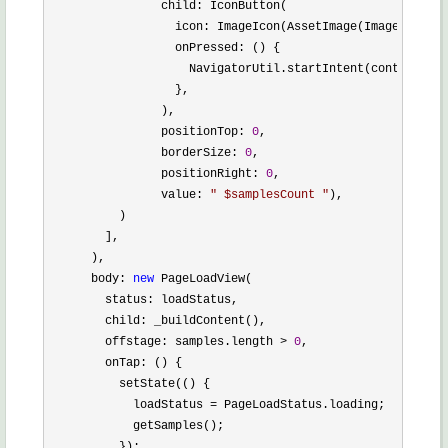
                child: IconButton(

                  icon: ImageIcon(AssetImage(Images.IMG_I
                  onPressed: () {

                    NavigatorUtil.startIntent(context, 
ne
                  },

                ),

                positionTop: 
0
,

                borderSize: 
0
,

                positionRight: 
0
,

                value: 
"
 $samplesCount 
"
),

          )

        ],

      ),

      body: 
new
 PageLoadView(

        status: loadStatus,

        child: _buildContent(),

        offstage: samples.length 
> 
0
,

        onTap: () {

          setState(() {

            loadStatus 
=
 PageLoadStatus.loading;

            getSamples();

          });
