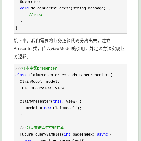
  @override

void
 doJoinCartsSuccess(String message) {

//
TODO
  }

}
接下来，我们需要将业务逻辑代码分离出去，建立
Presenter类，传入viewModel的引用，并定义方法实现业
务逻辑。
///
样本申领presenter
class
 ClaimPresenter extends BasePresenter {

  ClaimModel _model;

  IClaimPageView _view;

  ClaimPresenter(
this
._view) {

    _model 
= 
new
 ClaimModel();

  }

///
分页查询库存中的样本
  Future querySamples(
int
 pageIndex) 
async
 {
