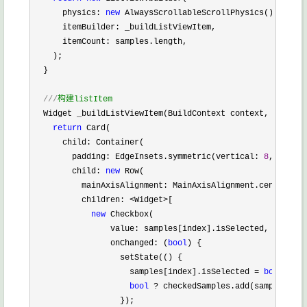
      physics: 
new
 AlwaysScrollableScrollPhysics(),

      itemBuilder: _buildListViewItem,

      itemCount: samples.length,

    );

  }

///
构建listItem
  Widget _buildListViewItem(BuildContext context, 
int
 ind
return
 Card(

      child: Container(

        padding: EdgeInsets.symmetric(vertical: 
8
, horizo
        child: 
new
 Row(

          mainAxisAlignment: MainAxisAlignment.center,

          children: 
<Widget>
[

new
 Checkbox(

                value: samples[index].isSelected,

                onChanged: (
bool
) {

                  setState(() {

                    samples[index].isSelected 
= 
bool
;

bool
 ?
 checkedSamples.add(samples[ind
                  });
