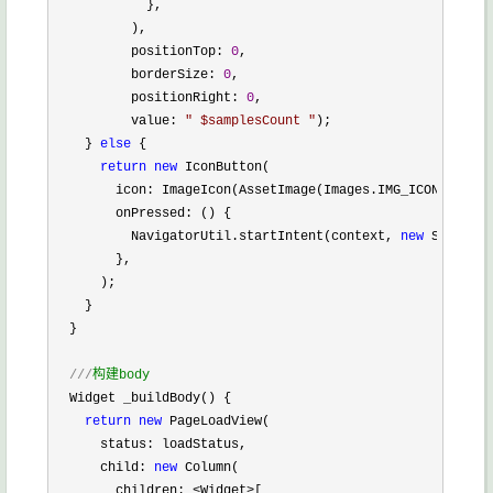
            },

          ),

          positionTop: 
0
,

          borderSize: 
0
,

          positionRight: 
0
,

          value: 
"
 $samplesCount 
"
);

    } 
else
 {

return
new
 IconButton(

        icon: ImageIcon(AssetImage(Images.IMG_ICON_CARTS)
        onPressed: () {

          NavigatorUtil.startIntent(context, 
new
 SampleCa
        },

      );

    }

  }

///
构建body
  Widget _buildBody() {

return
new
 PageLoadView(

      status: loadStatus,

      child: 
new
 Column(

        children: 
<Widget>
[
