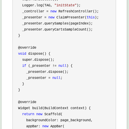
    Logger.log(TAG, 
"
initState
"
);

    _controller 
= 
new
 RefreshController();

    _presenter 
= 
new
 ClaimPresenter(
this
);

    _presenter.querySamples(pageIndex);

    _presenter.queryCartsSampleCount();

  }

  @override

void
 dispose() {

    super.dispose();

if
 (_presenter != 
null
) {

      _presenter.dispose();

      _presenter 
= 
null
;

    }

  }

  @override

  Widget build(BuildContext context) {

return
new
 Scaffold(

      backgroundColor: page_background,

      appBar: 
new
 AppBar(
