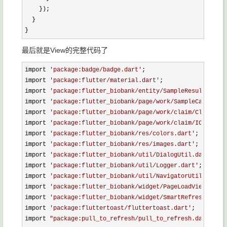
    });

  }

}
最后就是View的完整代码了
import 
'
package:badge/badge.dart
'
;

import 
'
package:flutter/material.dart
'
;

import 
'
package:flutter_biobank/entity/SampleResult.dart
'
import 
'
package:flutter_biobank/page/work/SampleCartsPage
import 
'
package:flutter_biobank/page/work/claim/ClaimPres
import 
'
package:flutter_biobank/page/work/claim/IClaimPag
import 
'
package:flutter_biobank/res/colors.dart
'
;

import 
'
package:flutter_biobank/res/images.dart
'
;

import 
'
package:flutter_biobank/util/DialogUtil.dart
'
;

import 
'
package:flutter_biobank/util/Logger.dart
'
;

import 
'
package:flutter_biobank/util/NavigatorUtil.dart
'
;

import 
'
package:flutter_biobank/widget/PageLoadView.dart
'
import 
'
package:flutter_biobank/widget/SmartRefresh.dart
'
import 
'
package:fluttertoast/fluttertoast.dart
'
;

import 
"
package:pull_to_refresh/pull_to_refresh.dart
"
;
