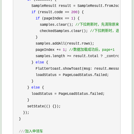
        SampleResult result 
= SampleResult.fromJson(json.
if
 (result.code == 
200
) {

if
 (pageIndex == 
1
) {

            samples.clear(); 
//
下拉刷新时，先清除原来的数据
            checkedSamples.clear(); 
//
下拉刷新时，选中的数据
          }

          samples.addAll(result.rows);

          pageIndex 
+= 
1
; 
//
数据加载成功后，page+1
          samples.length >= result.total ? _controller.se
        } 
else
 {

          Fluttertoast.showToast(msg: result.message);

          loadStatus 
=
 PageLoadStatus.failed;

        }

      } 
else
 {

        loadStatus 
=
 PageLoadStatus.failed;

      }

      setState(() {});

    });

  }

///
加入申领车