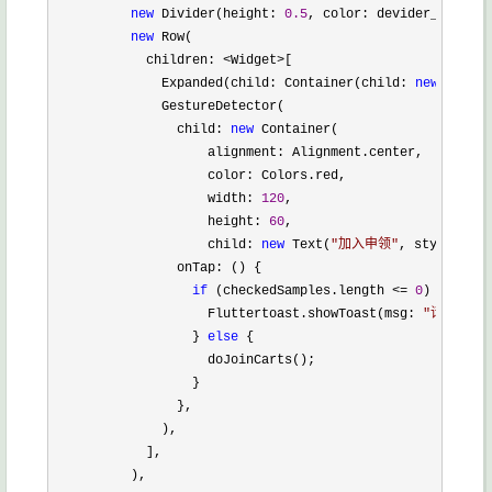
new
 Divider(height: 
0.5
, color: devider_black),

new
 Row(

            children: 
<Widget>
[

              Expanded(child: Container(child: 
new
 Text(
"
              GestureDetector(

                child: 
new
 Container(

                    alignment: Alignment.center,

                    color: Colors.red,

                    width: 
120
,

                    height: 
60
,

                    child: 
new
 Text(
"
加入申领
"
, style: 
new
                onTap: () {

if
 (checkedSamples.length <= 
0
) {

                    Fluttertoast.showToast(msg: 
"
请选择样
                  } 
else
 {

                    doJoinCarts();

                  }

                },

              ),

            ],

          ),
