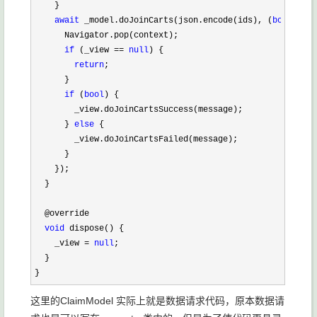
    }

await
 _model.doJoinCarts(json.encode(ids), (
bool
, mes
      Navigator.pop(context);

if
 (_view == 
null
) {

return
;

      }

if
 (
bool
) {

        _view.doJoinCartsSuccess(message);

      } 
else
 {

        _view.doJoinCartsFailed(message);

      }

    });

  }

  @override

void
 dispose() {

    _view 
= 
null
;

  }

}
这里的ClaimModel 实际上就是数据请求代码，原本数据请