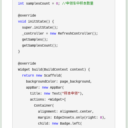
int
 samplesCount = 
0
; 
//
申领车中样本数量
  @override

void
 initState() {

    super.initState();

    _controller 
= 
new
 RefreshController();

    getSamples();

    getSamplesCount();

  }

  @override

  Widget build(BuildContext context) {

return
new
 Scaffold(

      backgroundColor: page_background,

      appBar: 
new
 AppBar(

        title: 
new
 Text(
"
样本申领
"
),

        actions: 
<Widget>
[

          Container(

            alignment: Alignment.center,

            margin: EdgeInsets.only(right: 
8
),

            child: 
new
 Badge.left(
