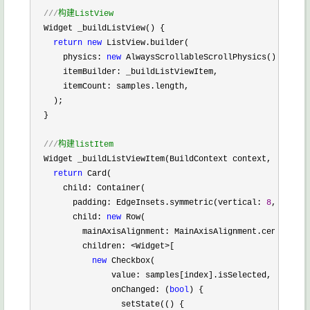
///
构建ListView
  Widget _buildListView() {

return
new
 ListView.builder(

      physics: 
new
 AlwaysScrollableScrollPhysics(),

      itemBuilder: _buildListViewItem,

      itemCount: samples.length,

    );

  }

///
构建listItem
  Widget _buildListViewItem(BuildContext context, 
int
 ind
return
 Card(

      child: Container(

        padding: EdgeInsets.symmetric(vertical: 
8
, horizo
        child: 
new
 Row(

          mainAxisAlignment: MainAxisAlignment.center,

          children: 
<Widget>
[

new
 Checkbox(

                value: samples[index].isSelected,

                onChanged: (
bool
) {

                  setState(() {
