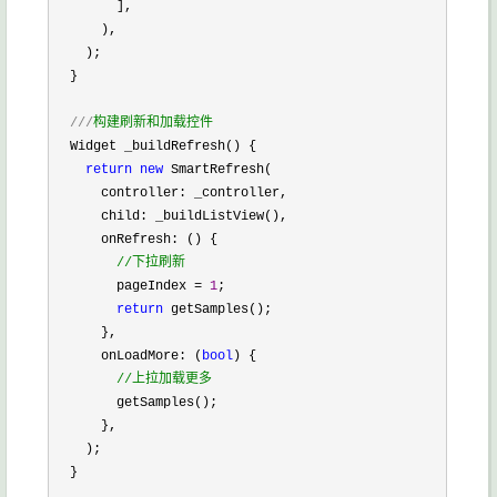
        ],

      ),

    );

  }

///
构建刷新和加载控件
  Widget _buildRefresh() {

return
new
 SmartRefresh(

      controller: _controller,

      child: _buildListView(),

      onRefresh: () {

//
下拉刷新
        pageIndex = 
1
;

return
 getSamples();

      },

      onLoadMore: (
bool
) {

//
上拉加载更多
        getSamples();

      },

    );

  }
