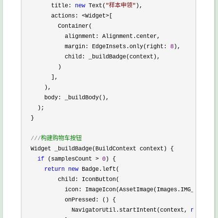
        title: 
new
 Text(
"
样本申领
"
),

        actions: 
<Widget>
[

          Container(

            alignment: Alignment.center,

            margin: EdgeInsets.only(right: 
8
),

            child: _buildBadge(context),

          )

        ],

      ),

      body: _buildBody(),

    );

  }

///
构建购物车按钮
  Widget _buildBadge(BuildContext context) {

if
 (samplesCount > 
0
) {

return
new
 Badge.left(

          child: IconButton(

            icon: ImageIcon(AssetImage(Images.IMG_ICON_CA
            onPressed: () {

              NavigatorUtil.startIntent(context, 
new
 Samp