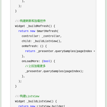
      ),

    );

  }

///
构建刷新和加载控件
  Widget _buildRefresh() {

return
new
 SmartRefresh(

      controller: _controller,

      child: _buildListView(),

      onRefresh: () {

return
 _presenter.querySamples(pageIndex = 
1
); 
//
      },

      onLoadMore: (
bool
) {

//
上拉加载更多
        _presenter.querySamples(pageIndex);

      },

    );

  }

///
构建ListView
  Widget _buildListView() {

return
new
 ListView.builder(
