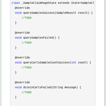
class
 _SampleClaimPageState extends State<SampleClaimPage
  @override

void
 querySamplesSuccess(SampleResult result) {

//
TODO
  }

  @override

void
 querySamplesFailed() {

//
TODO
  }

  @override

void
 queryCartsSampleCountSuccess(
int
 count) {

//
TODO
  }

  @override

void
 doJoinCartsFailed(String message) {

//
TODO
  }
