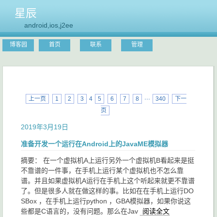
星辰
android,ios,j2ee
博客园
首页
联系
管理
上一页
1
2
3
4
5
6
7
8
···
340
下一
页
2019年3月19日
准备开发一个运行在Android上的JavaME模拟器
摘要： 在一个虚拟机A上运行另外一个虚拟机B看起来是挺
不靠谱的一件事，在手机上运行某个虚拟机也不怎么靠
谱。并且如果虚拟机A运行在手机上这个听起来就更不靠谱
了。但是很多人就在做这样的事。比如在在手机上运行DO
SBox ，在手机上运行python ，GBA模拟器，如果你说这
些都是C语言的，没有问题。那么在Jav
阅读全文