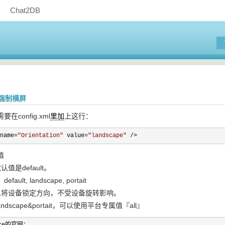
Chat2DB
pp强制横屏
config.xml
里加
上这行：
name=
"
Orientation
"
 value=
"
landscape
"
 />
的值
的默认值是default。
ult, landscape, portait
ion可以将设备锁定方向，不受设备旋转影响。
ndscape&portait，可以使用平台专属值『all』