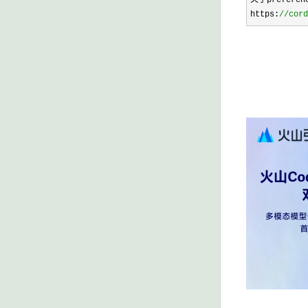
关于preferen
https:
//
cord