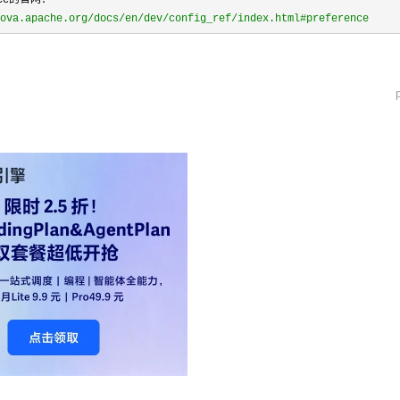
ce的官网：

ova.apache.org/docs/en/dev/config_ref/index.html#preference