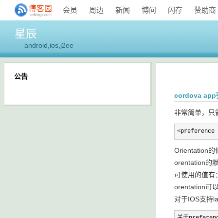
会员
周边
新闻
博问
闪存
赞助商
星辰
android,ios,j2ee
公告
cordova a
非常简单，只需要在
<preference 
Orientation
orentation
可使用的值有：defa
orentat
对于IOS支持la