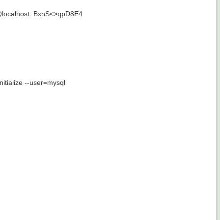
t@localhost: BxnS<>qpD8E4
lize --user=mysql