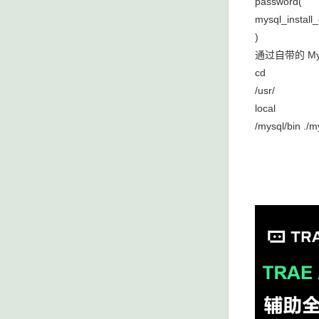
password(
mysql_inst
)
通过自带的 MyS
cd
/usr/
local
/mysql/bin ./