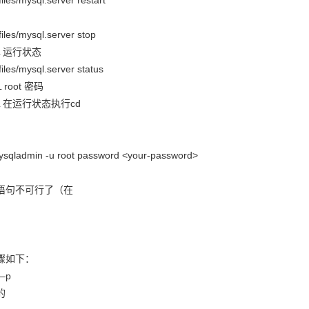
files/mysql.server restart
files/mysql.server stop
L 运行状态
iles/mysql.server status
root 密码
QL 在运行状态执行cd
mysqladmin -u root password <your-password>
语句不可行了（在
骤如下：
 –p
的