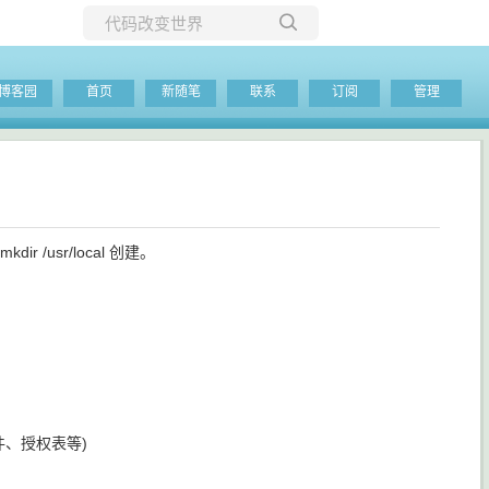
所有博客
博客园
首页
新随笔
联系
订阅
管理
当前博客
dir /usr/local 创建。
置文件、授权表等)