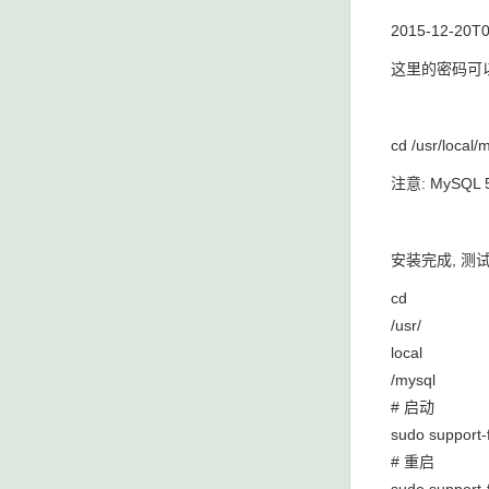
2015-12-20T06
这里的密码可以
cd /usr/local/
注意: MySQL 5
安装完成, 测
cd
/usr/
local
/mysql
# 启动
sudo support-
# 重启