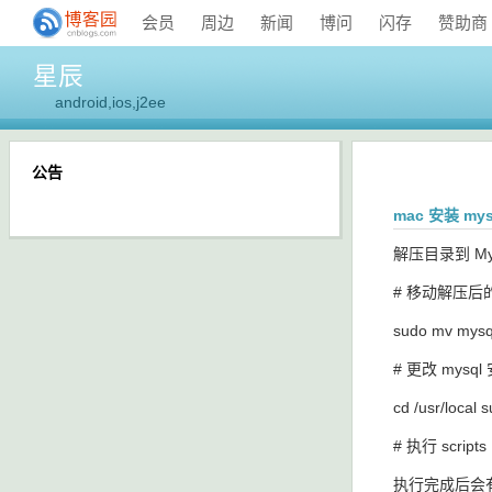
会员
周边
新闻
博问
闪存
赞助商
星辰
android,ios,j2ee
公告
mac 安装 mysq
解压目录到 MySQL
# 移动解压
sudo mv mysql
# 更改 mys
cd /usr/local
# 执行 scri
执行完成后会