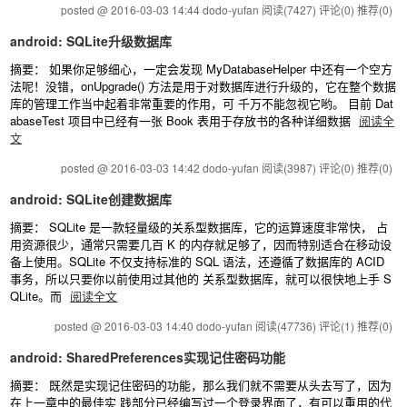
posted @ 2016-03-03 14:44 dodo-yufan
阅读(7427)
评论(0)
推荐(0)
android: SQLite升级数据库
摘要： 如果你足够细心，一定会发现 MyDatabaseHelper 中还有一个空方
法呢！没错，onUpgrade() 方法是用于对数据库进行升级的，它在整个数据
库的管理工作当中起着非常重要的作用，可 千万不能忽视它哟。 目前 Dat
abaseTest 项目中已经有一张 Book 表用于存放书的各种详细数据
阅读全
文
posted @ 2016-03-03 14:42 dodo-yufan
阅读(3987)
评论(0)
推荐(0)
android: SQLite创建数据库
摘要： SQLite 是一款轻量级的关系型数据库，它的运算速度非常快， 占
用资源很少，通常只需要几百 K 的内存就足够了，因而特别适合在移动设
备上使用。SQLite 不仅支持标准的 SQL 语法，还遵循了数据库的 ACID
事务，所以只要你以前使用过其他的 关系型数据库，就可以很快地上手 S
QLite。而
阅读全文
posted @ 2016-03-03 14:40 dodo-yufan
阅读(47736)
评论(1)
推荐(0)
android: SharedPreferences实现记住密码功能
摘要： 既然是实现记住密码的功能，那么我们就不需要从头去写了，因为
在上一章中的最佳实 践部分已经编写过一个登录界面了，有可以重用的代