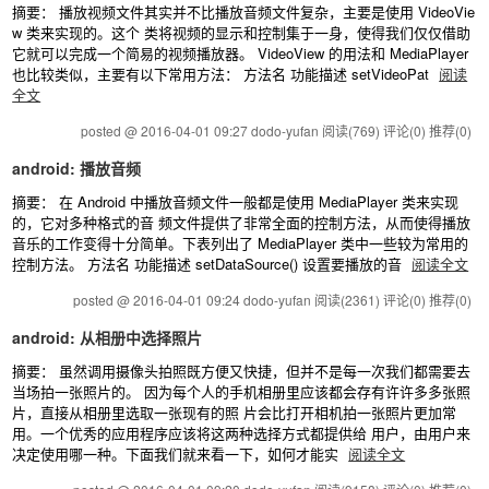
摘要： 播放视频文件其实并不比播放音频文件复杂，主要是使用 VideoVie
w 类来实现的。这个 类将视频的显示和控制集于一身，使得我们仅仅借助
它就可以完成一个简易的视频播放器。 VideoView 的用法和 MediaPlayer
也比较类似，主要有以下常用方法： 方法名 功能描述 setVideoPat
阅读
全文
posted @ 2016-04-01 09:27 dodo-yufan
阅读(769)
评论(0)
推荐(0)
android: 播放音频
摘要： 在 Android 中播放音频文件一般都是使用 MediaPlayer 类来实现
的，它对多种格式的音 频文件提供了非常全面的控制方法，从而使得播放
音乐的工作变得十分简单。下表列出了 MediaPlayer 类中一些较为常用的
控制方法。 方法名 功能描述 setDataSource() 设置要播放的音
阅读全文
posted @ 2016-04-01 09:24 dodo-yufan
阅读(2361)
评论(0)
推荐(0)
android: 从相册中选择照片
摘要： 虽然调用摄像头拍照既方便又快捷，但并不是每一次我们都需要去
当场拍一张照片的。 因为每个人的手机相册里应该都会存有许许多多张照
片，直接从相册里选取一张现有的照 片会比打开相机拍一张照片更加常
用。一个优秀的应用程序应该将这两种选择方式都提供给 用户，由用户来
决定使用哪一种。下面我们就来看一下，如何才能实
阅读全文