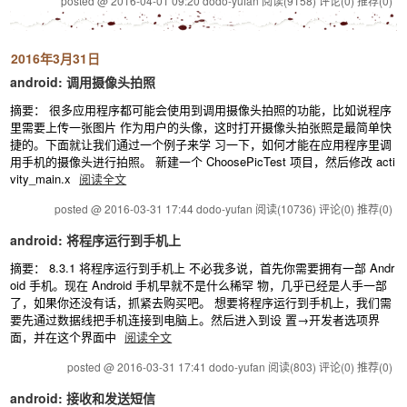
posted @ 2016-04-01 09:20 dodo-yufan
阅读(9158)
评论(0)
推荐(0)
2016年3月31日
android: 调用摄像头拍照
摘要： 很多应用程序都可能会使用到调用摄像头拍照的功能，比如说程序
里需要上传一张图片 作为用户的头像，这时打开摄像头拍张照是最简单快
捷的。下面就让我们通过一个例子来学 习一下，如何才能在应用程序里调
用手机的摄像头进行拍照。 新建一个 ChoosePicTest 项目，然后修改 acti
vity_main.x
阅读全文
posted @ 2016-03-31 17:44 dodo-yufan
阅读(10736)
评论(0)
推荐(0)
android: 将程序运行到手机上
摘要： 8.3.1 将程序运行到手机上 不必我多说，首先你需要拥有一部 Andr
oid 手机。现在 Android 手机早就不是什么稀罕 物，几乎已经是人手一部
了，如果你还没有话，抓紧去购买吧。 想要将程序运行到手机上，我们需
要先通过数据线把手机连接到电脑上。然后进入到设 置→开发者选项界
面，并在这个界面中
阅读全文
posted @ 2016-03-31 17:41 dodo-yufan
阅读(803)
评论(0)
推荐(0)
android: 接收和发送短信