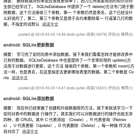
摘要： 删除数据对你来说应该就更简单了，因为它所需要用到的知识点你
全部已经学过了。 SQLiteDatabase 中提供了一个 delete()方法专门用于删
除数据，这个方法接收三个参数，第一 个参数仍然是表名，这个已经没什
么好说的了，第二、第三个参数又是用于去约束删除某一 行或某几行的数
据，不指定的话默认
阅读全文
posted @ 2016-03-03 14:49 dodo-yufan
阅读(16076)
评论(0)
推荐(0)
android: SQLite更新数据
摘要： 学习完了如何向表中添加数据，接下来我们看看怎样才能修改表中
已有的数据。 SQLiteDatabase 中也是提供了一个非常好用的 update()方
法用于对数据进行更新，这个方法 接收四个参数，第一个参数和 insert()方
法一样，也是表名，在这里指定去更新哪张表里的数据。第二个参数是 Co
nte
阅读全文
posted @ 2016-03-03 14:47 dodo-yufan
阅读(18331)
评论(0)
推荐(1)
android: SQLite添加数据
摘要： 现在你已经掌握了创建和升级数据库的方法，接下来就该学习一下
如何对表中的数据进 行操作了。其实我们可以对数据进行的操作也就无非
四种，即 CRUD。其中 C 代表添加 （Create），R 代表查询（Retriev
e），U 代表更新（Update），D 代表删除（Delete）。每一种操 作又各
自对应了
阅读全文