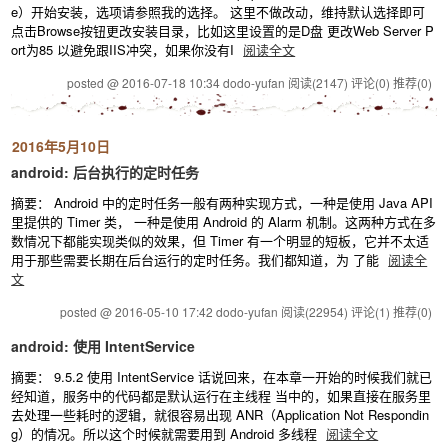
e）开始安装，选项请参照我的选择。 这里不做改动，维持默认选择即可
点击Browse按钮更改安装目录，比如这里设置的是D盘 更改Web Server P
ort为85 以避免跟IIS冲突，如果你没有I
阅读全文
posted @ 2016-07-18 10:34 dodo-yufan
阅读(2147)
评论(0)
推荐(0)
2016年5月10日
android: 后台执行的定时任务
摘要： Android 中的定时任务一般有两种实现方式，一种是使用 Java API
里提供的 Timer 类， 一种是使用 Android 的 Alarm 机制。这两种方式在多
数情况下都能实现类似的效果，但 Timer 有一个明显的短板，它并不太适
用于那些需要长期在后台运行的定时任务。我们都知道，为 了能
阅读全
文
posted @ 2016-05-10 17:42 dodo-yufan
阅读(22954)
评论(1)
推荐(0)
android: 使用 IntentService
摘要： 9.5.2 使用 IntentService 话说回来，在本章一开始的时候我们就已
经知道，服务中的代码都是默认运行在主线程 当中的，如果直接在服务里
去处理一些耗时的逻辑，就很容易出现 ANR（Application Not Respondin
g）的情况。所以这个时候就需要用到 Android 多线程
阅读全文