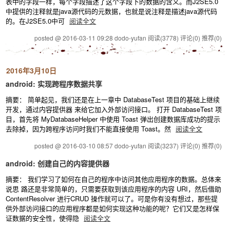
表中的字段一样，每个字段描述了这个字段下的数据的含义。而J2SE5.0
中提供的注释就是java源代码的元数据，也就是说注释是描述java源代码
的。在J2SE5.0中可
阅读全文
posted @ 2016-03-11 09:28 dodo-yufan
阅读(3778)
评论(0)
推荐(0)
2016年3月10日
android: 实现跨程序数据共享
摘要： 简单起见，我们还是在上一章中 DatabaseTest 项目的基础上继续
开发，通过内容提供器 来给它加入外部访问接口。 打开 DatabaseTest 项
目，首先将 MyDatabaseHelper 中使用 Toast 弹出创建数据库成功的提示
去除掉，因为跨程序访问时我们不能直接使用 Toast。然
阅读全文
posted @ 2016-03-10 08:57 dodo-yufan
阅读(3237)
评论(0)
推荐(0)
android: 创建自己的内容提供器
摘要： 我们学习了如何在自己的程序中访问其他应用程序的数据。总体来
说思 路还是非常简单的，只需要获取到该应用程序的内容 URI，然后借助
ContentResolver 进行CRUD 操作就可以了。可是你有没有想过，那些提
供外部访问接口的应用程序都是如何实现这种功能的呢？它们又是怎样保
证数据的安全性，使得隐
阅读全文