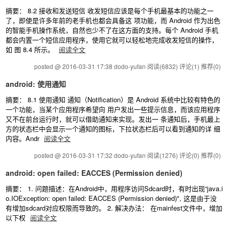
摘要： 8.2 接收和发送短信 收发短信应该是每个手机最基本的功能之一
了，即使是许多年前的老手机也都会具备这 项功能，而 Android 作为出色
的智能手机操作系统，自然也少不了在这方面的支持。每个 Android 手机
都会内置一个短信应用程序，使用它就可以轻松地完成收发短信的操作，
如 图 8.4 所示。
阅读全文
posted @ 2016-03-31 17:38 dodo-yufan
阅读(6832)
评论(1)
推荐(0)
android: 使用通知
摘要： 8.1 使用通知 通知（Notification）是 Android 系统中比较有特色的
一个功能，当某个应用程序希望向 用户发出一些提示信息，而该应用程序
又不在前台运行时，就可以借助通知来实现。发出一 条通知后，手机最上
方的状态栏中会显示一个通知的图标，下拉状态栏后可以看到通知的详 细
内容。Andr
阅读全文
posted @ 2016-03-31 17:32 dodo-yufan
阅读(1276)
评论(0)
推荐(0)
android: open failed: EACCES (Permission denied)
摘要： 1. 问题描述：在Android中，用程序访问Sdcard时，有时出现“java.i
o.IOException: open failed: EACCES (Permission denied)", 这是由于没
有增加sdcard对应权限而导致的。 2. 解决办法： 在mainfest文件中，增加
以下权
阅读全文