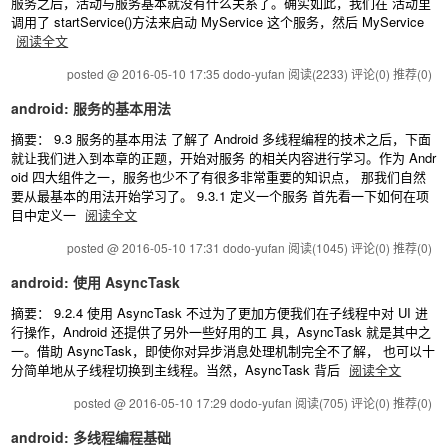
服务之后，活动与服务基本就没有什么关系了。确实如此，我们在 活动里
调用了 startService()方法来启动 MyService 这个服务，然后 MyService
阅读全文
posted @ 2016-05-10 17:35 dodo-yufan
阅读(2233)
评论(0)
推荐(0)
android: 服务的基本用法
摘要： 9.3 服务的基本用法 了解了 Android 多线程编程的技术之后，下面
就让我们进入到本章的正题，开始对服务 的相关内容进行学习。作为 Andr
oid 四大组件之一，服务也少不了有很多非常重要的知识点， 那我们自然
要从最基本的用法开始学习了。 9.3.1 定义一个服务 首先看一下如何在项
目中定义一
阅读全文
posted @ 2016-05-10 17:31 dodo-yufan
阅读(1045)
评论(0)
推荐(0)
android: 使用 AsyncTask
摘要： 9.2.4 使用 AsyncTask 不过为了更加方便我们在子线程中对 UI 进
行操作，Android 还提供了另外一些好用的工 具，AsyncTask 就是其中之
一。借助 AsyncTask，即使你对异步消息处理机制完全不了解， 也可以十
分简单地从子线程切换到主线程。当然，AsyncTask 背后
阅读全文
posted @ 2016-05-10 17:29 dodo-yufan
阅读(705)
评论(0)
推荐(0)
android: 多线程编程基础