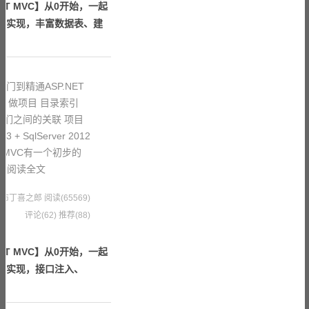
ET MVC】从0开始，一起
能的实现，丰富数据表、建
门到精通ASP.NET
、做项目 目录索引
它们之间的关联 项目
 SqlServer 2012
NET MVC有一个初步的
做
阅读全文
4 果冻布丁喜之郎
阅读(65569)
评论(62)
推荐(88)
ET MVC】从0开始，一起
能的实现，接口注入、