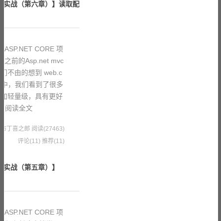
 项目实战（第六章）】读取配
SP.NET CORE 项
前的Asp.net mvc
不由的想到 web.c
 core 中，我们看到了很多
更加轻量级，具有更好
的
阅读全文
4 果冻布丁喜之郎
阅读(27463)
评论(11)
推荐(11)
 项目实战（第五章）】
SP.NET CORE 项