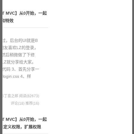
ET MVC】从0开始，一起
式和特效
说过，后台的UI就是B
也有朋友喜欢LZ的登录，
，然后稍微做了下修
么LZ就分享给大家。
面代码 3、首先分享一
gin.css 4、样
3 果冻布丁喜之郎
阅读(82673)
评论(18)
推荐(16)
ET MVC】从0开始，一起
，自定义权限，扩展权限