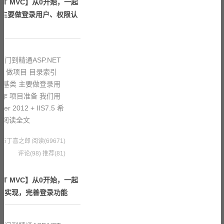
ET MVC】从0开始，一起
 主要做登录用户、权限认
门到精通ASP.NET
、做项目 目录索引
器基类 主要做登录用
作 项目准备 我们用
r 2012 + IIS7.5 希
阅读全文
8 果冻布丁喜之郎
阅读(69671)
评论(98)
推荐(81)
ET MVC】从0开始，一起
能的实现，完善登录功能