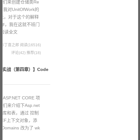
我们来创建仓储类Re
rk 我对UnitOfWork的
工作单元，对于这个的解释
之作，我在这就不班门
阅读全文
4 果冻布丁喜之郎
阅读(16516)
评论(42)
推荐(18)
项目实战（第四章）】Code
SP.NET CORE 项
们来介绍下Asp.net
创建数据库和表，通过 控制
 修改EF上下文对象，添
mains 改为了 wk