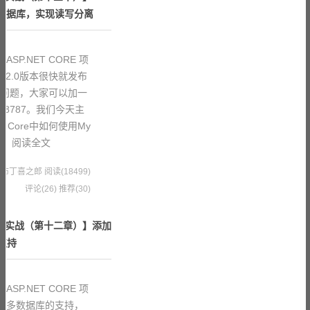
分布式数据库，实现读写分离
SP.NET CORE 项
at2.0版本很快就发布
些问题，大家可以加一
088787。我们今天主
t Core中如何使用My
mi
阅读全文
9 果冻布丁喜之郎
阅读(18499)
评论(26)
推荐(30)
 项目实战（第十二章）】添加
的支持
SP.NET CORE 项
加对多数据库的支持，