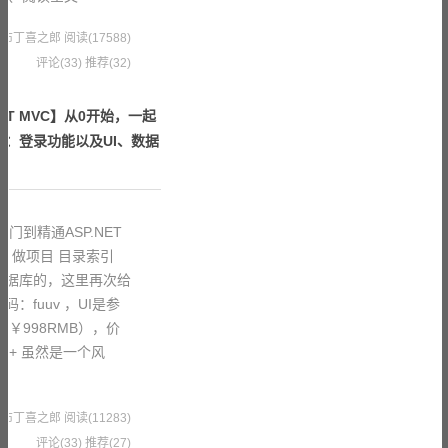
6 果冻布丁喜之郎
阅读(17588)
评论(33)
推荐(32)
ET MVC】从0开始，一起
二：登录功能以及UI、数据
门到精通ASP.NET
、做项目 目录索引
和数据库的，这里再次给
：fuuv ，UI是参
￥998RMB），价
跟H+ 虽然是一个风
3 果冻布丁喜之郎
阅读(11283)
评论(33)
推荐(27)