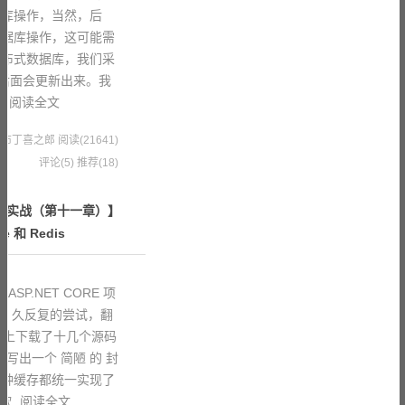
据库操作，当然，后
数据库操作，这可能需
分布式数据库，我们采
个后面会更新出来。我
目
阅读全文
6 果冻布丁喜之郎
阅读(21641)
评论(5)
推荐(18)
 项目实战（第十一章）】
e 和 Redis
SP.NET CORE 项
 N 久反复的尝试，翻
ub上下载了十几个源码
 终于写出一个 简陋 的 封
两种缓存都统一实现了
微软
阅读全文