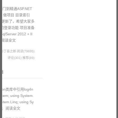
门到精通ASP.NET
、做项目 目录索引
误更新了，希望大家多
的登录功能 项目准备
erver 2012 + II
阅读全文
7 果冻布丁喜之郎
阅读(79695)
评论(301)
推荐(89)
助类
on类库中引用log4n
ystem; using System.
ystem.Linq; using Sy
re;
阅读全文