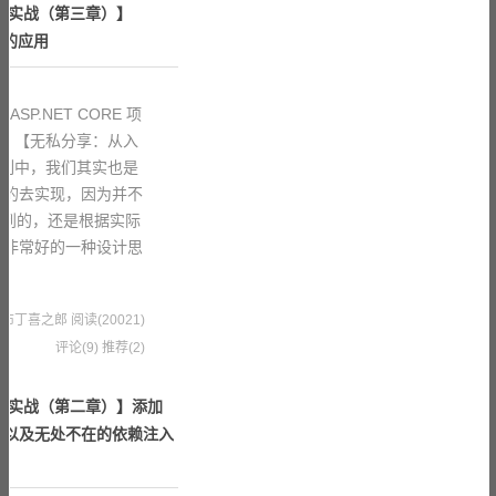
 项目实战（第三章）】
设计的应用
SP.NET CORE 项
们 【无私分享：从入
】 系列中，我们其实也是
全的去实现，因为并不
用到的，还是根据实际
是非常好的一种设计思
9 果冻布丁喜之郎
阅读(20021)
评论(9)
推荐(2)
 项目实战（第二章）】添加
类以及无处不在的依赖注入