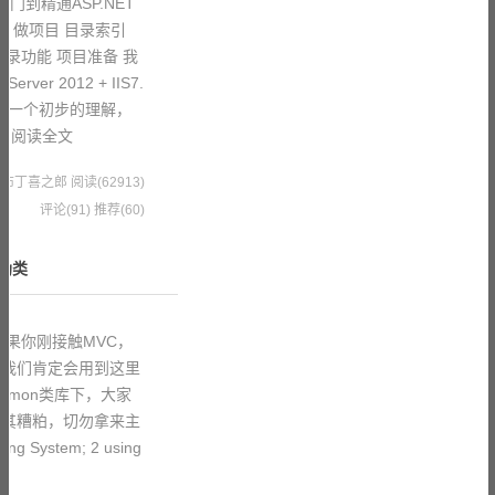
门到精通ASP.NET
、做项目 目录索引
录功能 项目准备 我
rver 2012 + IIS7.
VC有一个初步的理解，
解
阅读全文
6 果冻布丁喜之郎
阅读(62913)
评论(91)
推荐(60)
帮助类
如果你刚接触MVC，
，我们肯定会用到这里
mmon类库下，大家
去其糟粕，切勿拿来主
sing System; 2 using