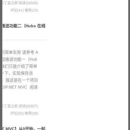
0 果冻布丁喜之郎
阅读(56560)
评论(41)
推荐(23)
R 实现推送功能二（Hubs 在线
lR的简单实用 请参考 A
lR 实现推送功能一（Hub
，我们只是介绍了简单
改一下，实现保存消
于，我这是在一个项目
P.NET MVC
阅读
3 果冻布丁喜之郎
阅读(62827)
评论(55)
推荐(39)
ET MVC】从0开始，一起