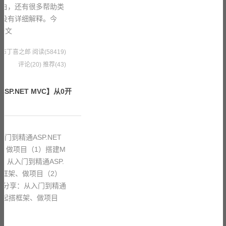
明白，还有很多帮助类
并没有详细解释。今
全文
5 果冻布丁喜之郎
阅读(58419)
评论(20)
推荐(43)
P.NET MVC】从0开
引
门到精通ASP.NET
架、做项目（1）搭建M
：从入门到精通ASP.
起搭框架、做项目（2）
私分享：从入门到精通
始，一起搭框架、做项目