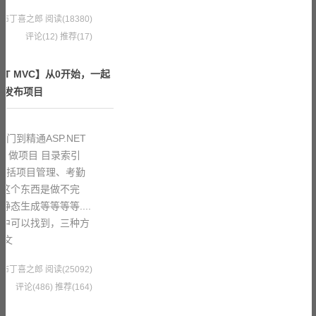
3 果冻布丁喜之郎
阅读(18380)
评论(12)
推荐(17)
ET MVC】从0开始，一起
、发布项目
门到精通ASP.NET
、做项目 目录索引
还包括项目管理、考勤
，这个东西是做不完
态生成等等等等....
客中可以找到，三种方
全文
6 果冻布丁喜之郎
阅读(25092)
评论(486)
推荐(164)