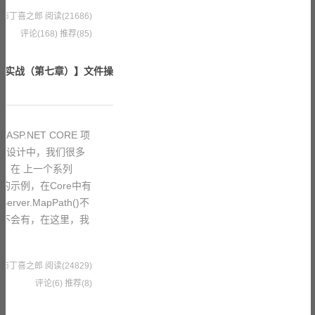
9 果冻布丁喜之郎
阅读(21686)
评论(168)
推荐(85)
 项目实战（第七章）】文件操
SP.NET CORE 项
程序设计中，我们很多
，在 上一个系列
的示例，在Core中有
er.MapPath()不
会不会有，在这里，我
8 果冻布丁喜之郎
阅读(24829)
评论(6)
推荐(8)