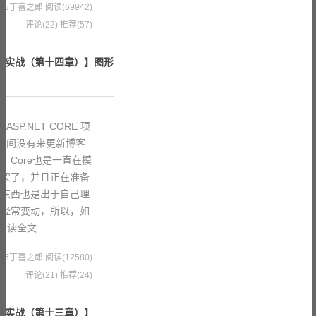
0 果冻布丁喜之郎
阅读(69942)
评论(22)
推荐(57)
 项目实战（第十四章）】图形
SP.NET CORE 项
长时间没有来更新博客
，Core也是一直在摸
框架了，并且正在准备
多东西也是出于自己理
，经常变动，所以，如
阅读全文
0 果冻布丁喜之郎
阅读(12580)
评论(21)
推荐(24)
 项目实战（第十三章）】