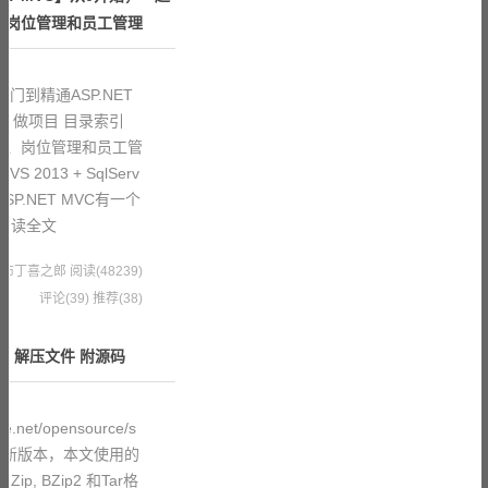
、岗位管理和员工管理
门到精通ASP.NET
、做项目 目录索引
理、岗位管理和员工管
2013 + SqlServ
对ASP.NET MVC有一个
阅读全文
1 果冻布丁喜之郎
阅读(48239)
评论(39)
推荐(38)
b 压缩、解压文件 附源码
e.net/opensource/s
plib的最新版本，本文使用的
Zip, BZip2 和Tar格