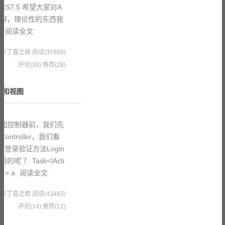
2 + IIS7.5 希望大家对A
的理解，理论性的东西我
不
阅读全文
6 果冻布丁喜之郎
阅读(37988)
评论(30)
推荐(28)
制器和视图
 在添加控制器前，我们先
troller，我们看
 来看下登录验证方法Login
呢 ？ Task<IActi
t = a
阅读全文
8 果冻布丁喜之郎
阅读(43465)
评论(14)
推荐(12)