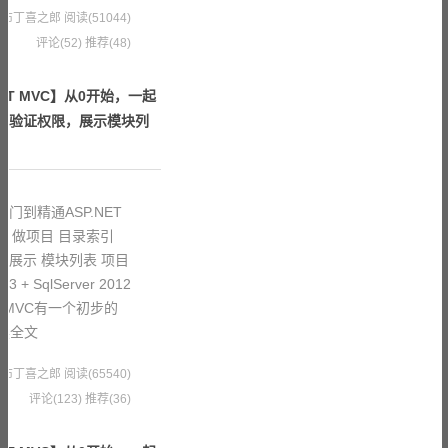
8 果冻布丁喜之郎
阅读(51044)
评论(52)
推荐(48)
ET MVC】从0开始，一起
理，验证权限，展示模块列
门到精通ASP.NET
、做项目 目录索引
 展示 模块列表 项目
 SqlServer 2012
NET MVC有一个初步的
读全文
6 果冻布丁喜之郎
阅读(65540)
评论(123)
推荐(36)