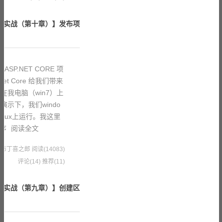
 项目实战（第十章）】发布项
SP.NET CORE 项
et Core 给我们带来
我电脑（win7）上
来演示下，我们windo
inux上运行。我这里
程序
阅读全文
0 果冻布丁喜之郎
阅读(14083)
评论(14)
推荐(11)
 项目实战（第九章）】创建区