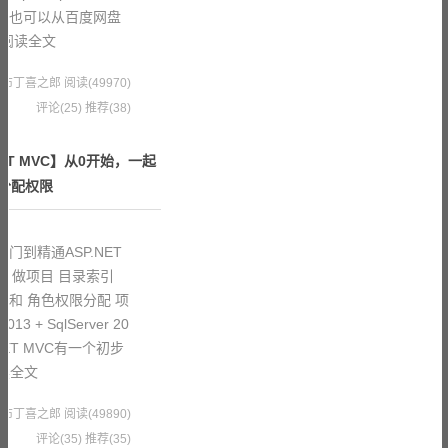
也有，也可以从百度网盘
阅读全文
1 果冻布丁喜之郎
阅读(49970)
评论(25)
推荐(38)
ET MVC】从0开始，一起
，分配权限
门到精通ASP.NET
、做项目 目录索引
 和 角色权限分配 项
 + SqlServer 20
P.NET MVC有一个初步
读全文
0 果冻布丁喜之郎
阅读(49890)
评论(35)
推荐(35)