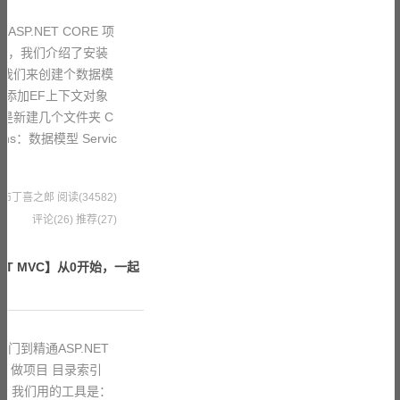
SP.NET CORE 项
一章，我们介绍了安装
章我们来创建个数据模
 添加EF上下文对象
是新建几个文件夹 C
ns：数据模型 Servic
6 果冻布丁喜之郎
阅读(34582)
评论(26)
推荐(27)
ET MVC】从0开始，一起
门到精通ASP.NET
、做项目 目录索引
备 我们用的工具是：