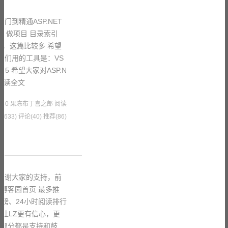
门到精通ASP.NET
、做项目 目录索引
理，这篇比较多 希望
我们用的工具是：VS
 IIS7.5 希望大家对ASP.N
阅读全文
2 07:30 果冻布丁喜之郎
阅读
10633)
评论(40)
推荐(86)
是感谢大家的支持，前
博客园首页 最多推
行榜、24小时阅读排行
都让LZ更有信心，更
大部分都是支持和鼓