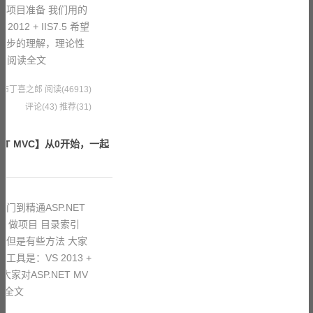
 项目准备 我们用的
 2012 + IIS7.5 希望
一个初步的理解，理论性
有
阅读全文
2 果冻布丁喜之郎
阅读(46913)
评论(43)
推荐(31)
ET MVC】从0开始，一起
门到精通ASP.NET
、做项目 目录索引
 但是有些方法 大家
具是：VS 2013 +
5 希望大家对ASP.NET MV
读全文