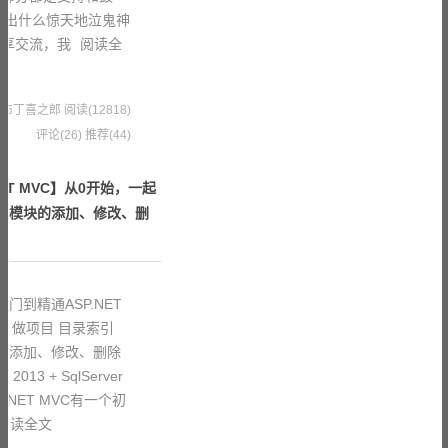
不出什么惊天地泣鬼神
分享交流，我
阅读全
5 果冻布丁喜之郎
阅读(12818)
评论(26)
推荐(44)
ET MVC】从0开始，一起
理，模块的添加、修改、删
门到精通ASP.NET
、做项目 目录索引
的 添加、修改、删除
3 + SqlServer
SP.NET MVC有一个初
阅读全文