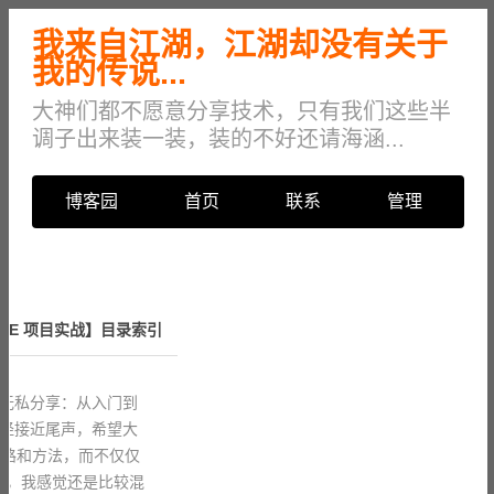
我来自江湖，江湖却没有关于
我的传说...
大神们都不愿意分享技术，只有我们这些半
调子出来装一装，装的不好还请海涵...
博客园
首页
联系
管理
ORE 项目实战】目录索引
【无私分享：从入门到
系列已经接近尾声，希望大
思路和方法，而不仅仅
客，我感觉还是比较混