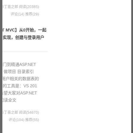
2 果冻布丁喜之郎
阅读(20385)
评论(14)
推荐(29)
ET MVC】从0开始，一起
能的实现，创建与登录用户
门到精通ASP.NET
、做项目 目录索引
录用户相关的数据表的
的工具是：VS 201
S7.5 希望大家对ASP.NET
阅读全文
2 果冻布丁喜之郎
阅读(54670)
评论(104)
推荐(55)