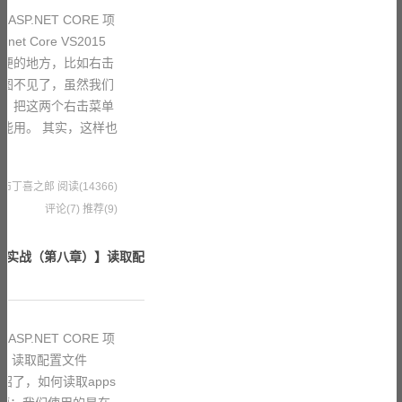
SP.NET CORE 项
t Core VS2015
简便的地方，比如右击
能图不见了，虽然我们
令，把这两个右击菜单
能用。 其实，这样也
6 果冻布丁喜之郎
阅读(14366)
评论(7)
推荐(9)
 项目实战（第八章）】读取配
件
SP.NET CORE 项
在 读取配置文件
n 中介绍了，如何读取apps