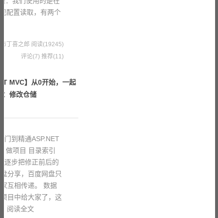
产生了问题：我们使用的是在
）来实现配置读取，有两个
文
2 果冻布丁喜之郎
阅读(19245)
评论(7)
推荐(11)
ET MVC】从0开始，一起
一：修改仓储
门到精通ASP.NET
、做项目 目录索引
我们逐步把修正前后的
网盘分享，百度网盘只
家互相传递。 数据
的项目中给大家了，这
天
阅读全文