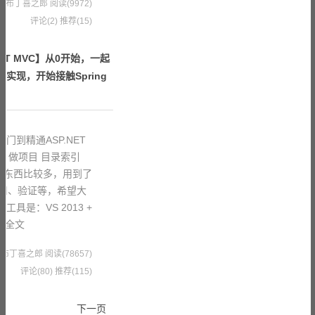
21 果冻布丁喜之郎
阅读(9972)
评论(2)
推荐(15)
ET MVC】从0开始，一起
实现，开始接触Spring
门到精通ASP.NET
、做项目 目录索引
的东西比较多，用到了
的使用、验证等，希望大
具是：VS 2013 +
读全文
1 果冻布丁喜之郎
阅读(78657)
评论(80)
推荐(115)
下一页