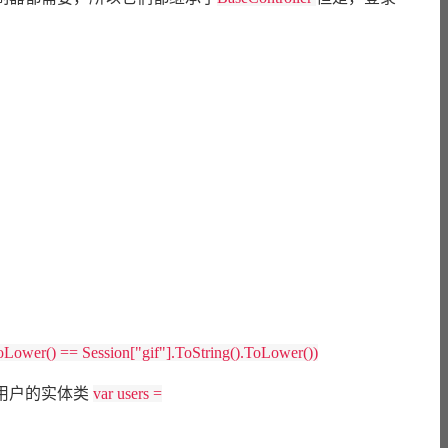
。
oLower() == Session["gif"].ToString().ToLower())
用户的实体类
var users =