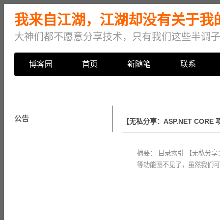
我来自江湖，江湖却没有关于我的传
大神们都不愿意分享技术，只有我们这些半调子出
博客园
首页
新随笔
联系
公告
【无私分享：ASP.NET CORE
摘要： 目录索引 【无私分享：
等功能图不见了，虽然我们可