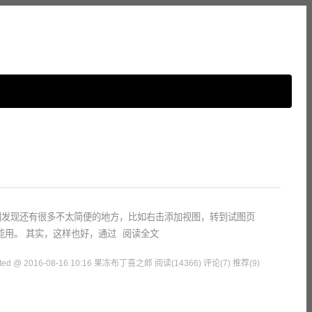
015中，我们发现还有很多不太简便的地方，比如右击添加视图，转到试图页
能用。 其实，这样也好，通过
阅读全文
sted @ 2016-08-16 10:16 果冻布丁喜之郎
阅读(14366)
评论(7)
推荐(9)