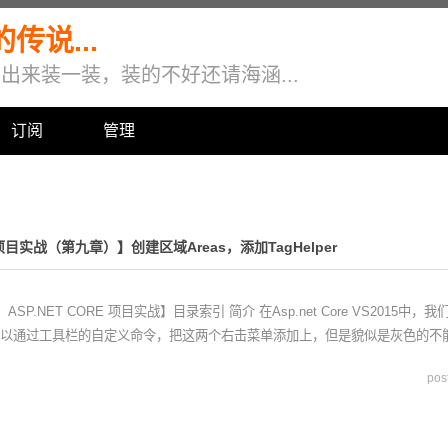
说...
来装一装，装的不好还请海涵...
订阅
管理
 项目实战（第九章）】创建区域Areas，添加TagHelper
ASP.NET CORE 项目实战】目录索引 简介 在Asp.net Core VS2
以通过工具栏的自定义命令，把这两个右击菜单添加上，但是貌似是灰色的不
po