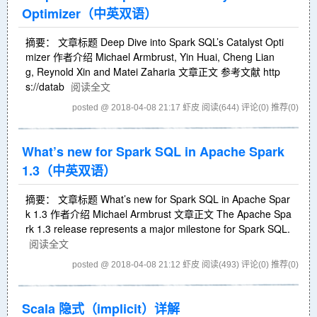
Optimizer（中英双语）
摘要： 文章标题 Deep Dive into Spark SQL’s Catalyst Opti
mizer 作者介绍 Michael Armbrust, Yin Huai, Cheng Lian
g, Reynold Xin and Matei Zaharia 文章正文 参考文献 http
s://datab
阅读全文
posted @ 2018-04-08 21:17 虾皮
阅读(644)
评论(0)
推荐(0)
What’s new for Spark SQL in Apache Spark
1.3（中英双语）
摘要： 文章标题 What’s new for Spark SQL in Apache Spar
k 1.3 作者介绍 Michael Armbrust 文章正文 The Apache Spa
rk 1.3 release represents a major milestone for Spark SQL.
阅读全文
posted @ 2018-04-08 21:12 虾皮
阅读(493)
评论(0)
推荐(0)
Scala 隐式（implicit）详解