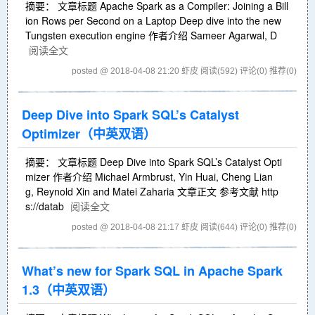
摘要： 文章标题 Apache Spark as a Compiler: Joining a Bill
ion Rows per Second on a Laptop Deep dive into the new
Tungsten execution engine 作者介绍 Sameer Agarwal, D
阅读全文
posted @ 2018-04-08 21:20 虾皮
阅读(592)
评论(0)
推荐(0)
Deep Dive into Spark SQL’s Catalyst
Optimizer（中英双语）
摘要： 文章标题 Deep Dive into Spark SQL’s Catalyst Opti
mizer 作者介绍 Michael Armbrust, Yin Huai, Cheng Lian
g, Reynold Xin and Matei Zaharia 文章正文 参考文献 http
s://datab
阅读全文
posted @ 2018-04-08 21:17 虾皮
阅读(644)
评论(0)
推荐(0)
What’s new for Spark SQL in Apache Spark
1.3（中英双语）