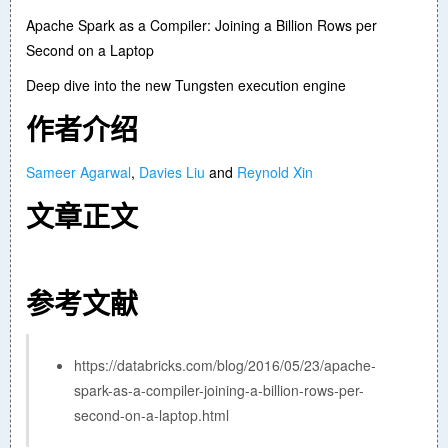
Apache Spark as a Compiler: Joining a Billion Rows per
Second on a Laptop
Deep dive into the new Tungsten execution engine
作者介绍
Sameer Agarwal
,
Davies Liu
and
Reynold Xin
文章正文
参考文献
https://databricks.com/blog/2016/05/23/apache-
spark-as-a-compiler-joining-a-billion-rows-per-
second-on-a-laptop.html