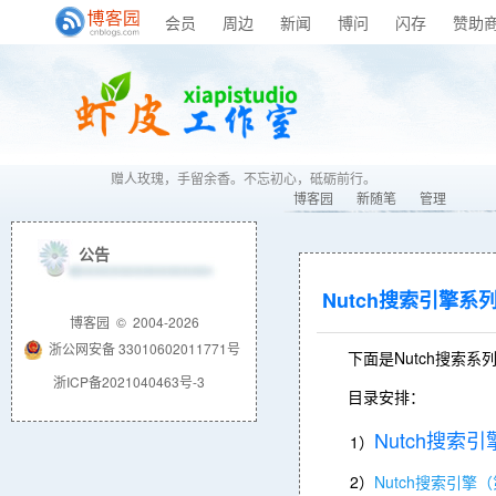
会员
周边
新闻
博问
闪存
赞助
赠人玫瑰，手留余香。不忘初心，砥砺前行。
博客园
新随笔
管理
公告
Nutch搜索引擎系
博客园
© 2004-2026
浙公网安备 33010602011771号
下面是Nutch搜索系列
浙ICP备2021040463号-3
目录安排：
Nutch搜索引
1）
2）
Nutch搜索引擎（