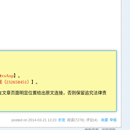
csAxp
】。
232658451）
】。
在文章页面明显位置给出原文连接，否则保留追究法律责
posted on
2014-03-21 13:23
虾皮
阅读(
7278
) 评论(
4
)
收藏
举报
刷新页面
返回顶部