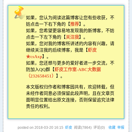
如果，您认为阅读这篇博客让您有些收获，不
妨点击一下右下角的【
推荐
】。
如果，您希望更容易地发现我的新博客，不妨
点击一下左下角的【
关注我
】。
如果，您对我的博客所讲述的内容有兴趣，请
继续关注我的后续博客，我是【
虾皮
★csAxp
】。
如果，您还想与更多的爱好者进一步交流，不
防加入QQ群【
虾皮工作室-ABC大数据
（232658451）
】。
本文版权归作者和博客园共有，欢迎转载，但
未经作者同意必须保留此段声明，且在文章页
面明显位置给出原文连接，否则保留追究法律
责任的权利。
posted on
2018-03-20 16:15
虾皮
阅读(
7864
) 评论(
0
)
收藏
举报