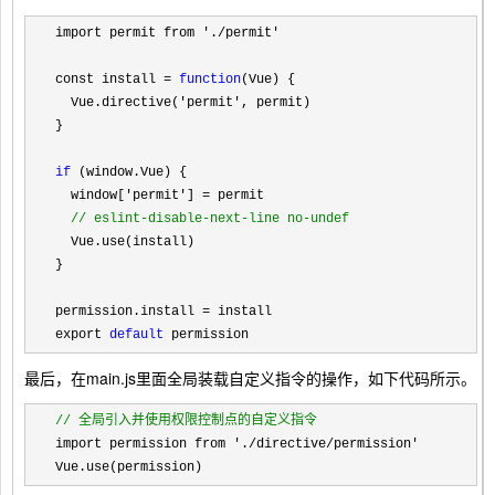
import permit from './permit'
const install 
= 
function
(Vue) {

  Vue.directive(
'permit'
, permit)

}

if
 (window.Vue) {

  window[
'permit'] =
 permit

//
 eslint-disable-next-line no-undef
  Vue.use(install)

}

permission.install 
=
 install

export 
default
 permission
最后，在main.js里面全局装载自定义指令的操作，如下代码所示。
//
 全局引入并使用权限控制点的自定义指令
import permission from './directive/permission'
Vue.use(permission)