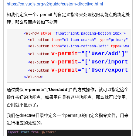
https://cn.vuejs.org/v2/guide/custom-directive.html
如我们定义一个v-permit 的自定义指令来处理权限功能点的绑定处
理，那么界面应该如下处理。
<
el-row 
style
="float:right;padding-bottom:10px"
>
<
el-button 
icon
="el-icon-search"
 type
="primary"
 si
<
el-button 
icon
="el-icon-refresh-left"
 type
="warni
v-permit
="['User/add']"
<
el-button 
 ic
v-permit
="['User/import']
<
el-button 
v-permit
="['User/export']
<
el-button 
</
el-row
>
通过类似
v-permit="['User/add']"
的方式操作，就可以指定这个
操作按钮的功能点，如果用户具有这些功能点，那么就可以使用，
否则就不显示了。
我们在directive目录中定义一个permit.js的自定义指令文件，用来
进行相应的处理的。