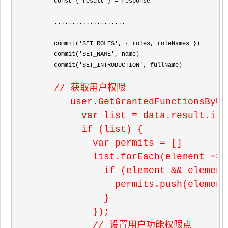
        const { result } 
=
 response

        ....................

        commit(
'SET_ROLES'
, { roles, roleNames })

        commit(
'SET_NAME'
, name)

        commit(
'SET_INTRODUCTION'
, fullName)

// 获取用户权限

        user.GetGrantedFunctionsByUs
          var list = data.result.item
          if (list) {

            var permits = []

            list.forEach(element => {
              if (element && element
                permits.push(element
              }

            });

            // 设置用户功能权限点
