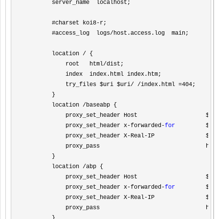
        server_name  localhost;

        #charset koi8
-
r;

        #access_log  logs
        location 
/
 {

            root   html
            index  index.html index.htm;

            try_files $uri $uri
        }

        location 
/baseabp { 

            proxy_set_header Host                    $ho
            proxy_set_header x
-forwarded-
for
         $rem
            proxy_set_header X
-Real-
IP               $rem
            proxy_pass                               htt
        }            

        location 
/abp { 

            proxy_set_header Host                    $ho
            proxy_set_header x
-forwarded-
for
         $rem
            proxy_set_header X
-Real-
IP               $rem
            proxy_pass                               htt
        }