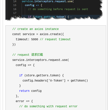
//
 create an axios instance
const service =
 axios.create({

  timeout: 
5000 
//
 request timeout
})

//
 request 请求拦截
service.interceptors.request.use(

  config 
=>
 {

if
 (store.getters.token) {

      config.headers[
'X-Token'] =
 getToken()

    }

return
 config

  },

  error 
=>
 {

//
 do something with request error