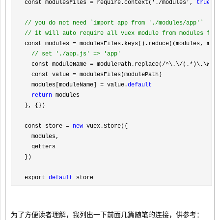
const modulesFiles = require.context('./modules', 
true
, 
//
 you do not need `import app from './modules/app'`
//
 it will auto require all vuex module from modules fil
const modules = modulesFiles.keys().reduce((modules, mod
//
 set './app.js' => 'app'
  const moduleName = modulePath.replace(/^\.\/(.*)\.\w+$
  const value 
=
 modulesFiles(modulePath)

  modules[moduleName] 
= value.
default
return
 modules

}, {})

const store 
= 
new
 Vuex.Store({

  modules,

  getters

})

export 
default
 store
为了方便读者理解，我列出一下前面几篇随笔的连接，供参考：