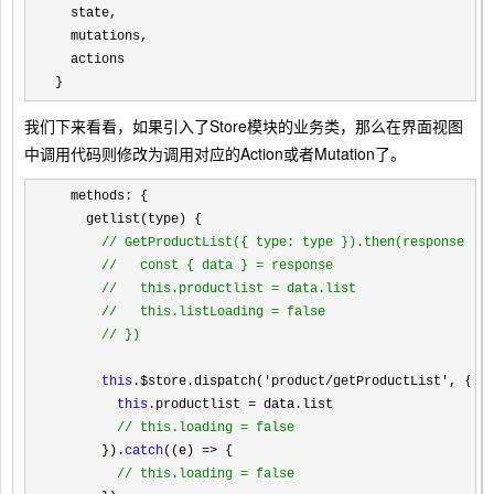
  state,

  mutations,

  actions

}
我们下来看看，如果引入了Store模块的业务类，那么在界面视图
中调用代码则修改为调用对应的Action或者Mutation了。
  methods: {

    getlist(type) {

//
 GetProductList({ type: type }).then(response =>
//
   const { data } = response
//
   this.productlist = data.list
//
   this.listLoading = false
//
 })
this
.$store.dispatch('product/getProductList', { t
this
.productlist =
 data.list

//
 this.loading = false
      }).
catch
((e) =>
 {

//
 this.loading = false