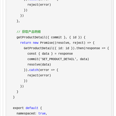
        reject(error)

      })

    })

  },

//
 获取产品明细
  getProductDetail({ commit }, { id }) {

return
new
 Promise((resolve, reject) =>
 {

      GetProductDetail({ id: id }).then(response 
=>
 {

        const { data } 
=
 response

        commit(
'SET_PRODUCT_DETAIL'
, data)

        resolve(data)

      }).
catch
(error =>
 {

        reject(error)

      })

    })

  }

}

export 
default
 {

  namespaced: 
true
,
