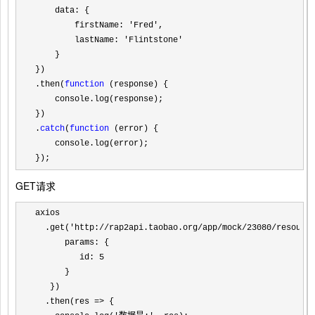
    data: {

        firstName: 
'Fred'
,

        lastName: 
'Flintstone'
    }

})

.then(
function
 (response) {

    console.log(response);

})

.
catch
(
function
 (error) {

    console.log(error);

});
GET请求
axios

  .get(
'http://rap2api.taobao.org/app/mock/23080/resourc
      params: {

         id: 
5
      }

   })

  .then(res 
=>
 {
