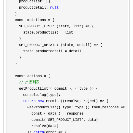
  productlist: [],

  productdetail: 
null
}

const mutations 
=
 {

  SET_PRODUCT_LIST: (state, list) 
=>
 {

    state.productlist 
=
 list

  },

  SET_PRODUCT_DETAIL: (state, detail) 
=>
 {

    state.productdetail 
=
 detail

  }

}

const actions 
=
 {

//
 产品列表
  getProductList({ commit }, { type }) {

    console.log(type);

return
new
 Promise((resolve, reject) =>
 {

      GetProductList({ type: type }).then(response 
=>
 {

        const { data } 
=
 response

        commit(
'SET_PRODUCT_LIST'
, data)

        resolve(data)

      }).
catch
(error =>
 {
