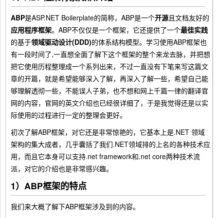
ABP
是ASP.NET Boilerplate的简称，ABP是一个
开源
且文档友好的
应用程序框架
。ABP不仅仅是一个框架，它还提供了一个
最徍实践
的基于
领域驱动设计(DDD)
的体系结构模型。学习使用ABP框架也
有一段时间了,一直想全面了解下这个框架的整个来龙去脉，并把想
把它使用历程整理成一个系列出来，不过一直没有下笔来写这篇文
章的开篇，就是希望能够深入了解，再深入了解一些，希望自己能
够理解透彻一些，不能误人子弟，也不想和网上千篇一律的翻译官
网的内容，官网的英文介绍也已经很详细了，于是我觉得还是以实
际使用的过程进行一定的整理会更好。
初次了解ABP框架，对它还是非常惊艳的，它基本上是.NET 领域
架构的集大成者，几乎囊括了我们.NET领域排的上名的各种技术应
用，而且它本身可以支持.net framework和.net core两种技术流
派，对它的介绍也是非常感兴趣。
1）ABP框架的特点
我们来大概了解下ABP框架涉及到的内容。