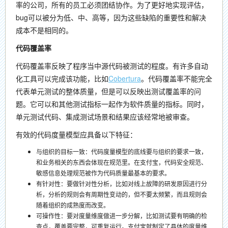
率的公司，所有的员工必须团结协作。为了更好地实现评估，
bug可以被分为低、中、高等，因为这些缺陷的重要性和解决
成本不是相同的。
代码覆盖率
代码覆盖率反映了程序当中源代码被测试的程度。有许多自动
化工具可以完成该功能，比如
Cobertura
。代码覆盖率不能完全
代表单元测试的整体质量，但是可以反映出测试覆盖率的问
题。它可以和其他测试指标一起作为软件质量的指标。同时，
单元测试代码、集成测试场景和结果应该经常地被审查。
有效的代码度量模型应具备以下特征：
与组织的目标一致：代码度量模型的底线要与组织的要求一致，
和业务相关的东西会体现在规范里。在支付宝，代码安全规范、
敏感信息处理规范被作为代码质量最基本的要求。
有针对性：要做针对性分析，比如对线上故障的研发原因进行分
析，分析的规则会有周期性变动的，但不要太频繁，而且规则会
随着组织的成熟度而改变。
可操作性：要对度量维度做进一步分解，比如测试要有明确的检
查点，覆盖要完整，可重复运行。支付宝就制定了具体的度量维