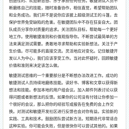
创造性的、欢迎新思想、乐于承担任何任务。敏捷测试人员不
断磨练自己的技能，随时准备协作，相信直觉，希望帮助团队
和业务成功。我们并不是说你应该披上超级测试王的斗篷，去
保护世界免受缺陷的危害。在敏捷团队中不存在狂妄自大。团
队成员分享你对质量的追求。关注团队目标，帮助每一个更好
地工作。使用敏捷准则和价值观指导你。不断尝试最简单的方
法来满足测试需要。勇敢地寻求帮助和实验新想法。关注于产
生价值。尽可能多的直接交流。灵活地应对变化。记住敏捷开
发以人为中心，我们应该享受工作。当对此怀疑时，回顾敏捷
价值和准则来决定该怎么做。
敏捷测试思维的一个重要部分是不断想办法改进工作。成功的
敏捷测试人员持续地磨练技能。读好书、博客和文章以获得新
想法和技能。参加本地的用户组会议。加入邮件列表讨论以获
得问题或者新想法的反馈。如果你的公司没有付钱让你参加一
个很好的会议，那么把你的经验写成报告在免费的会上作交
换。对测试和敏捷开发社区进行反馈也会对你有益。实验新的
实践、工具和技术。鼓励团队尝试新方法。短期迭代非常适合
这种实验。你可能会失败，但是很快你可以尝试其他的。如果