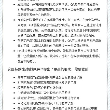
发现风险，并将风险与团队及客户沟通。QA参与整个开发流程，
对系统整体的认识和把握可以说是团队里边最全面的，因此也更
容易看到系统存在的风险。
及时向团队提供关于产品质量的反馈，便于调整。在每个迭代结
束时候，QA需要分析统计该迭代的缺陷，并结合自己通过测试对
系统质量的了解，及时跟团队反馈，讨论分析质量下降的原因以
尽快作出改进，或总结质量上升的经验，鼓励团队再接再厉。
在制定产品和版本的发布计划的时候，QA可以根据自己对产品质
量的了解，从测试人员独有的视角提出一些关键的建议。
QA通过参与开发流程的每个阶段，能够协助团队从内部提升质
量，让质量融入到产品开发中来。比如：在故事验收阶段对测试
覆盖率的确认。
这些特殊性对敏捷QA也提出了更高的要求，需要做到：
具有丰富的产品知识和对用户业务目标的准确了解
对不同系统和数据库所用到的技术知识的了解
和不同角色以及客户进行有效沟通
主动验证质量目标并及时说出自己的想法
编写测试计划，列出需要执行的活动并进行估算
自动化测试的能力和对测试工具的基本了解
在团队内部进行知识分享，协助整个团队参与到测试活动中来