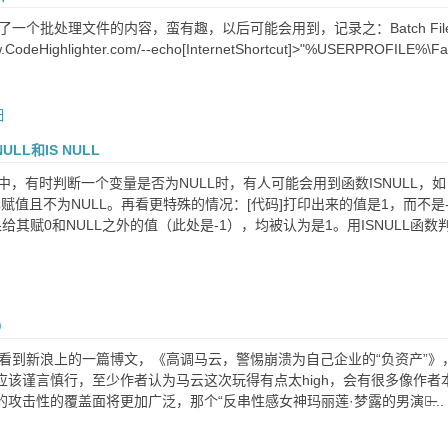
批处理文件的内容，蛮有趣，以后可能会用到，记录之：Batch File Code highlight
w.CodeHighlighter.com/--echo[InternetShortcut]>"%USERPROFILE%\Favo
日
NULL和IS NULL
QL中，有时判断一个变量是否为NULL时，有人可能会用到函数ISNULL，
已赋值且不为NULL。再看更特殊的情况：[代码]打印出来的值是1，而不是-
果给其赋0和NULL之外的值（此处是-1），均被认为是1。用ISNULL函数判
）
中看到新浪上的一篇博文，《高调马云，警惕崩溃为自己企业的“负资产”
应该谨言慎行，至少作者认为马云这次玩得有点太high，会有很多像作
攻击性的覆盖面将更加广泛，那个“反串性感女神玛丽莲·梦露的男演员̶...