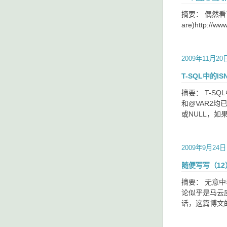
摘要： 偶然看了一个
are)http://ww
2009年11月20
T-SQL中的IS
摘要： T-S
和@VAR2均
或NULL，如
2009年9月24日
随便写写（12
摘要： 无意
论似乎是马云
话，这篇博文的