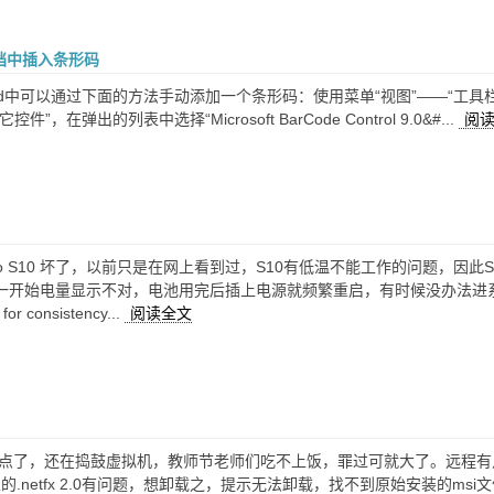
文档中插入条形码
rd中可以通过下面的方法手动添加一个条形码：使用菜单“视图”——“工
件”，在弹出的列表中选择“Microsoft BarCode Control 9.0&#...
阅
）
ovo S10 坏了，以前只是在网上看到过，S10有低温不能工作的问题，因
开始电量显示不对，电池用完后插上电源就频繁重启，有时候没办法进系统。开机一看
for consistency...
阅读全文
）
点了，还在捣鼓虚拟机，教师节老师们吃不上饭，罪过可就大了。远程有点慢，
里的.netfx 2.0有问题，想卸载之，提示无法卸载，找不到原始安装的msi文