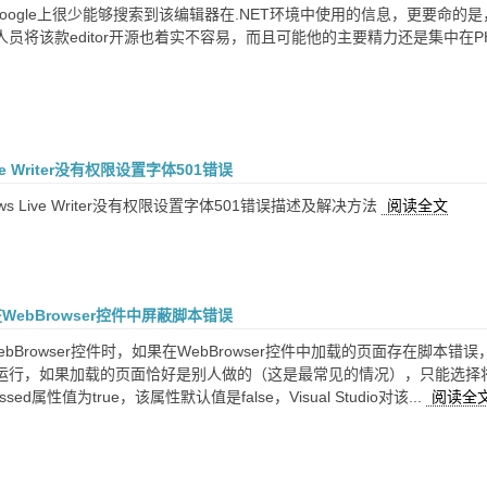
r，Google上很少能够搜索到该编辑器在.NET环境中使用的信息，更
员将该款editor开源也着实不容易，而且可能他的主要精力还是集中在
ive Writer没有权限设置字体501错误
ows Live Writer没有权限设置字体501错误描述及解决方法
阅读全文
: 在WebBrowser控件中屏蔽脚本错误
ebBrowser控件时，如果在WebBrowser控件中加载的页面存在
行，如果加载的页面恰好是别人做的（这是最常见的情况），只能选择将该脚本
pressed属性值为true，该属性默认值是false，Visual Studio对该...
阅读全