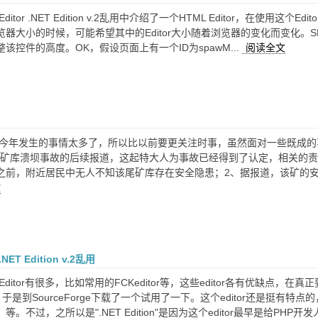
 Editor .NET Edition v.2乱用中介绍了一个HTML Editor，
器大小的时候，可能希望其中的Editor大小随着浏览器的变化而变化。SPAW
该控件的高度。OK，假设页面上有一个ID为spawM...
阅读全文
）
是今年发生的事情太多了，所以比以前要更关注时事，虽然面对一些既成
大尾矿库溃坝事故的后续报道，这起特大人为事故已经得到了认定，相关的
之前，附近居民中无人不知该尾矿库存在安全隐患；2、据报道，该矿的
文
.NET Edition v.2乱用
L Editor有很多，比如常用的FCKeditor等，这些editor各有优
itor，于是到SourceForge下载了一个试用了一下。这个editor还
。不过，之所以是".NET Edition"是因为这个editor最早是给PHP开发