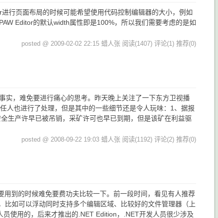
在使用这个Editor进行页面布局的时候可能希望使用代码控制编辑器的大小，例如
 Editor的默认width属性即是100%，所以我们需要考虑的是如
posted @ 2009-02-02 22:15 蜡人张
阅读(1407)
评论(1)
推荐(0)
的事实，难免要进行痛心的思考。昨天晚上关注了一下东方卫视播
责任人也进行了处理，但是其中的一些细节还是令人玩味：1、据报
安全生产许早已被吊销，采矿许可也早已到期，但是该矿在利益驱
posted @ 2008-09-22 19:03 蜡人张
阅读(1192)
评论(2)
推荐(0)
缺点，在真正要用到的时候难免要费功夫比较一下。前一段时间，看见有人推荐
是挺有特点的，比如可以浮动同时支持多个编辑区域、比较好的文件管理器（上
人员使用的，后来才推出的.NET Edition，.NET开发人员很少涉及