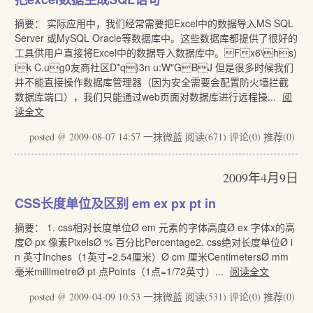
摘要： 实际应用中，我们经常需要把Excel中的数据导入MS SQL
Server 或MySQL Oracle等数据库中。这些数据库都提供了很好的
工具供用户直接将Excel中的数据导入数据库中。Fx6\hs)
ik C.ug0友商社区D*q}3n u:W"GBJ 但是很多时候我们
并不能直接操作数据库管理器（因为安全需要会配置防火墙拦截
数据库端口），我们只能通过web页面对数据库进行远程操...
阅
读全文
posted @ 2009-08-07 14:57 一抹微蓝
阅读(671)
评论(0)
推荐(0)
2009年4月9日
CSS长度单位及区别 em ex px pt in
摘要： 1. css相对长度单位Ø em 元素的字体高度Ø ex 字体x的高
度Ø px 像素PixelsØ % 百分比Percentage2. css绝对长度单位Ø i
n 英寸Inches（1英寸=2.54厘米）Ø cm 厘米CentimetersØ mm
毫米millimetreØ pt 点Points（1点=1/72英寸）...
阅读全文
posted @ 2009-04-09 10:53 一抹微蓝
阅读(531)
评论(0)
推荐(0)