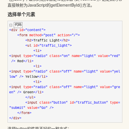
直接映射为JavaScript的
getElementById()
方法。
选择单个元素
代码
<
div
id
="content"
>
<
form
method
="post"
action
="/"
>
<
h2
>
Traffic Light
</
h2
>
<
ul
id
="traffic_light"
>
<
li
>
<
input
type
="radio"
class
="on"
name
="light"
value
="red"
/>
Red
</
li
>
<
li
>
<
input
type
="radio"
class
="off"
name
="light"
value
="yel
low"
/>
Yellow
</
li
>
<
li
>
<
input
type
="radio"
class
="off"
name
="light"
value
="gre
en"
/>
Green
</
li
>
</
ul
>
<
input
class
="button"
id
="traffic_button"
type
=
"submit"
value
="Go"
/>
</
form
>
</
div
>
选择button的性能不好的一种方式：