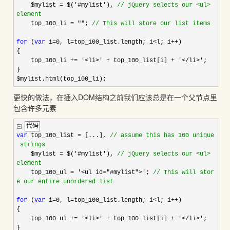
$mylist
=
$(
'
#mylist
'
),
//
jQuery selects our <ul>
element
top_100_li
=
""
;
//
This will store our list items
for
(
var
i
=
0
, l
=
top_100_list.length; i
<
l; i
++
)
{
top_100_li
+=
'
<li>
'
+
top_100_list[i]
+
'
</li>
'
;
}
$mylist.html(top_100_li);
更快的做法，在插入DOM结构之前我们应该总是在一个父节点里
包含许多元素
代码
var
top_100_list
=
[...],
//
assume this has 100 unique
strings
$mylist
=
$(
'
#mylist
'
),
//
jQuery selects our <ul>
element
top_100_ul
=
'
<ul id="#mylist">
'
;
//
This will stor
e our entire unordered list
for
(
var
i
=
0
, l
=
top_100_list.length; i
<
l; i
++
)
{
top_100_ul
+=
'
<li>
'
+
top_100_list[i]
+
'
</li>
'
;
}