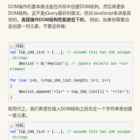
DOM操作的基本做法是在内存中创建DOM结构，然后再更新
DOM结构。这不是jQuery最好的做法，但对JavaScript来讲是高
效的。
直接操作DOM结构性能是低下的
。 例如，如果你需要动
态创建一列元素，不要这样做：
代码
var
top_100_list
=
[...],
//
assume this has 100 unique
strings
$mylist
=
$(
'
#mylist
'
);
//
jQuery selects our <ul>
element
for
(
var
i
=
0
, l
=
top_100_list.length; i
<
l; i
++
)
{
$mylist.append(
'
<li>
'
+
top_100_list[i]
+
'
</li>
'
);
}
取而代之，我们希望在插入DOM结构之前先在一个字符串里创建
一套元素。
代码
var
top_100_list
=
[...],
//
assume this has 100 unique
strings