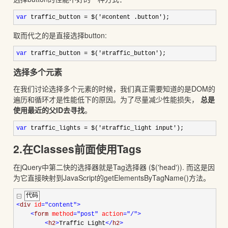
var
traffic_button
=
$(
'
#content .button
'
);
取而代之的是直接选择button:
var
traffic_button
=
$(
'
#traffic_button
'
);
选择多个元素
在我们讨论选择多个元素的时候，我们真正需要知道的是DOM的
遍历和循环才是性能低下的原因。为了尽量减少性能损失，
总是
使用最近的父ID去寻找
。
var
traffic_lights
=
$(
'
#traffic_light input
'
);
2.在Classes前面使用Tags
在jQuery中第二快的选择器就是Tag选择器 (
$('head')
). 而这是因
为它直接映射到JavaScript的
getElementsByTagName()
方法。
代码
<
div
id
="content"
>
<
form
method
="post"
action
="/"
>
<
h2
>
Traffic Light
</
h2
>