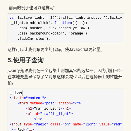
前面的例子也可以这样写：
var
$active_light
=
$(
'
#traffic_light input.on
'
);$activ
e_light.bind(
'
click
'
,
function
(){...})
.css(
'
border
'
,
'
3px dashed yellow
'
)
.css(
'
background-color
'
,
'
orange
'
)
.fadeIn(
'
slow
'
);
这样可以让我们写更少的代码，使JavaScript更轻量。
5.使用子查询
jQuery允许我们在一个包集上附加其它的选择器。因为我们已经
在本地变量里保存了父对象这样会减少以后在选择器上的性能开
销。
代码
<
div
id
="content"
>
<
form
method
="post"
action
="/"
>
<
h2
>
Traffic Light
</
h2
>
<
ul
id
="traffic_light"
>
<
li
>
<
input
type
="radio"
class
="on"
name
="light"
value
="red"
/>
Red
</
li
>