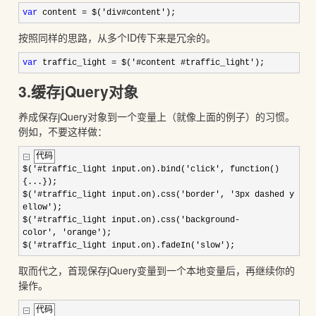
var
content
=
$(
'
div#content
'
);
按照同样的思路，从多个ID传下来是冗余的。
var
traffic_light
=
$(
'
#content #traffic_light
'
);
3.缓存jQuery对象
养成保存jQuery对象到一个变量上（就像上面的例子）的习惯。
例如，不要这样做：
代码
$(
'
#traffic_light input.on).bind(
'
click
'
, function()
{...});
$(
'
#traffic_light input.on).css(
'
border
'
,
'
3px dashed y
ellow
'
);
$(
'
#traffic_light input.on).css(
'
background
-
color
'
,
'
orange
'
);
$(
'
#traffic_light input.on).fadeIn(
'
slow
'
);
取而代之，首现保存jQuery变量到一个本地变量后，再继续你的
操作。
代码