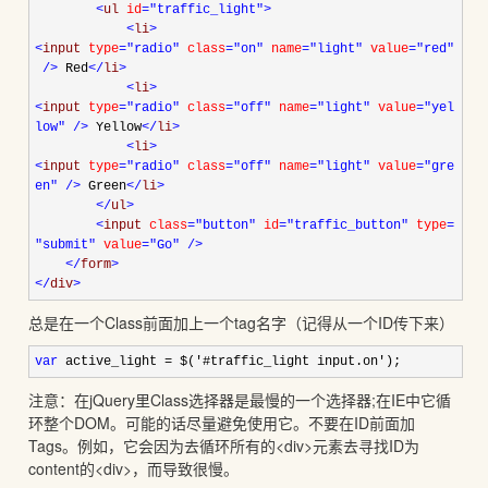
<
ul
id
="traffic_light"
>
<
li
>
<
input
type
="radio"
class
="on"
name
="light"
value
="red"
/>
Red
</
li
>
<
li
>
<
input
type
="radio"
class
="off"
name
="light"
value
="yel
low"
/>
Yellow
</
li
>
<
li
>
<
input
type
="radio"
class
="off"
name
="light"
value
="gre
en"
/>
Green
</
li
>
</
ul
>
<
input
class
="button"
id
="traffic_button"
type
=
"submit"
value
="Go"
/>
</
form
>
</
div
>
总是在一个Class前面加上一个tag名字（记得从一个ID传下来）
var
active_light
=
$(
'
#traffic_light input.on
'
);
注意：在jQuery里Class选择器是最慢的一个选择器;在IE中它循
环整个DOM。可能的话尽量避免使用它。不要在ID前面加
Tags。例如，它会因为去循环所有的<div>元素去寻找ID为
content的<div>，而导致很慢。