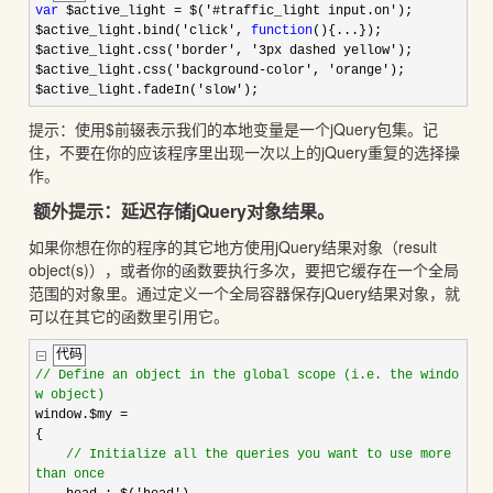
var
$active_light
=
$(
'
#traffic_light input.on
'
);
$active_light.bind(
'
click
'
,
function
(){...});
$active_light.css(
'
border
'
,
'
3px dashed yellow
'
);
$active_light.css(
'
background-color
'
,
'
orange
'
);
$active_light.fadeIn(
'
slow
'
);
提示：使用$前辍表示我们的本地变量是一个jQuery包集。记
住，不要在你的应该程序里出现一次以上的jQuery重复的选择操
作。
额外提示：延迟存储jQuery对象结果。
如果你想在你的程序的其它地方使用jQuery结果对象（result
object(s)），或者你的函数要执行多次，要把它缓存在一个全局
范围的对象里。通过定义一个全局容器保存jQuery结果对象，就
可以在其它的函数里引用它。
代码
//
Define an object in the global scope (i.e. the windo
w object)
window.$my
=
{
//
Initialize all the queries you want to use more
than once