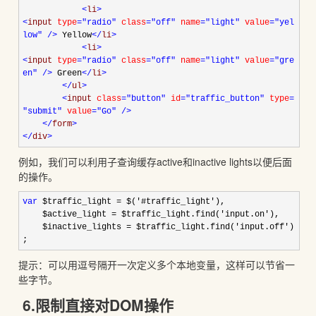
<
li
>
<
input
type
="radio"
class
="off"
name
="light"
value
="yel
low"
/>
Yellow
</
li
>
<
li
>
<
input
type
="radio"
class
="off"
name
="light"
value
="gre
en"
/>
Green
</
li
>
</
ul
>
<
input
class
="button"
id
="traffic_button"
type
=
"submit"
value
="Go"
/>
</
form
>
</
div
>
例如，我们可以利用子查询缓存active和inactive lights以便后面
的操作。
var
$traffic_light
=
$(
'
#traffic_light
'
),
$active_light
=
$traffic_light.find(
'
input.on
'
),
$inactive_lights
=
$traffic_light.find(
'
input.off
'
)
;
提示：可以用逗号隔开一次定义多个本地变量，这样可以节省一
些字节。
6.限制直接对DOM操作