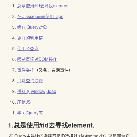
总是使用#id去寻找element
在Classes前面使用Tags
缓存jQuery对象
更好的利用链
使用子查询
限制直接对DOM操作
事件委托
（又名：冒泡事件）
消除查询浪费
遵从 $(window).load
压缩JS
学习jQuery库
1.总是使用#id去寻找element.
在jQuery中最快的选择器是ID选择器 (
$('#someid')
). 这是因为它