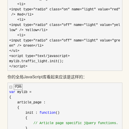
<
li
>
<
input type
=
"
radio
"
class
=
"
on
"
name
=
"
light
"
value
=
"
red
"
/
> Red<
/
li
>
<
li
>
<
input type
=
"
radio
"
class
=
"
off
"
name
=
"
light
"
value
=
"
yel
low
"
/
> Yellow<
/
li
>
<
li
>
<
input type
=
"
radio
"
class
=
"
off
"
name
=
"
light
"
value
=
"
gre
en
"
/
> Green<
/
li
>
<
/
ul>
<
script type
=
"
text/javascript>
mylib.traffic_light.init();
</script>
你的全局JavaScript库看起来应该是这样的：
代码
var
mylib
=
{
article_page :
{
init :
function
()
{
//
Article page specific jQuery functions.
}