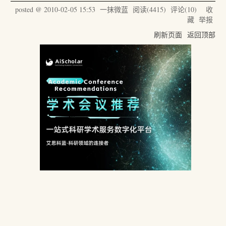
posted @
2010-02-05 15:53
一抹微蓝
阅读(
4415
) 评论(
10
)
收
藏
举报
刷新页面
返回顶部