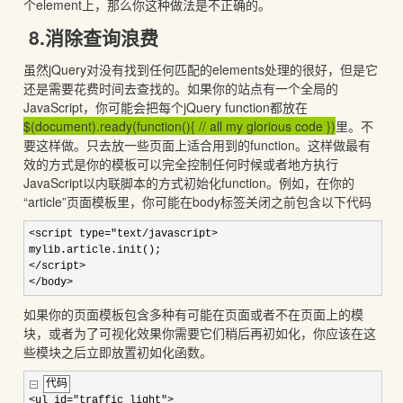
个element上，那么你这种做法是不正确的。
8.消除查询浪费
虽然jQuery对没有找到任何匹配的elements处理的很好，但是它
还是需要花费时间去查找的。如果你的站点有一个全局的
JavaScript，你可能会把每个jQuery function都放在
$(document).ready(function(){ // all my glorious code })
里。不
要这样做。只去放一些页面上适合用到的function。这样做最有
效的方式是你的模板可以完全控制任何时候或者地方执行
JavaScript以内联脚本的方式初始化function。例如，在你的
“article”页面模板里，你可能在body标签关闭之前包含以下代码
<
script type
=
"
text/javascript>
mylib.article.init();
</script>
</body>
如果你的页面模板包含多种有可能在页面或者不在页面上的模
块，或者为了可视化效果你需要它们稍后再初如化，你应该在这
些模块之后立即放置初如化函数。
代码
<
ul id
=
"
traffic_light
"
>