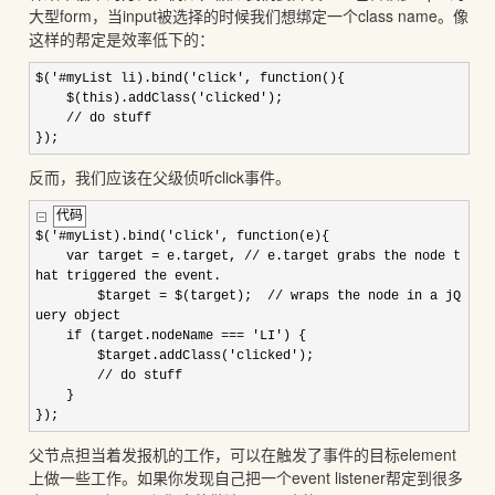
大型form，当input被选择的时候我们想绑定一个class name。像
这样的帮定是效率低下的：
$(
'
#myList li).bind(
'
click
'
, function(){
$(this).addClass(
'
clicked
'
);
// do stuff
});
反而，我们应该在父级侦听click事件。
代码
$(
'
#myList).bind(
'
click
'
, function(e){
var target = e.target, // e.target grabs the node t
hat triggered the event.
$target = $(target); // wraps the node in a jQ
uery object
if (target.nodeName ===
'
LI
'
) {
$target.addClass(
'
clicked
'
);
// do stuff
}
});
父节点担当着发报机的工作，可以在触发了事件的目标element
上做一些工作。如果你发现自己把一个event listener帮定到很多