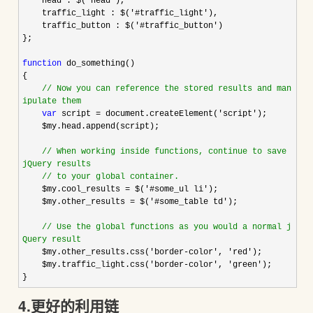
head : $(
'
head
'
),
traffic_light : $(
'
#traffic_light
'
),
traffic_button : $(
'
#traffic_button
'
)
};
function
do_something()
{
//
Now you can reference the stored results and man
ipulate them
var
script
=
document.createElement(
'
script
'
);
$my.head.append(script);
//
When working inside functions, continue to save
jQuery results
//
to your global container.
$my.cool_results
=
$(
'
#some_ul li
'
);
$my.other_results
=
$(
'
#some_table td
'
);
//
Use the global functions as you would a normal j
Query result
$my.other_results.css(
'
border-color
'
,
'
red
'
);
$my.traffic_light.css(
'
border-color
'
,
'
green
'
);
}
4.更好的利用链