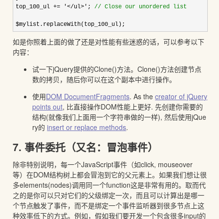
top_100_ul
+=
'
</ul>
'
;
//
Close our unordered list
$mylist.replaceWith(top_100_ul);
如是你照着上面的做了还是对性能有些迷惑的话，可以参考以下
内容：
试一下jQuery提供的Clone()方法。Clone()方法创建节点
数的拷贝，随后你可以在这个副本中进行操作。
使用
DOM DocumentFragments
. As the
creator of jQuery
points out
, 比直接操作DOM性能上更好. 先创建你需要的
结构(就像我们上面用一个字符串做的一样), 然后使用jQue
ry的
insert or replace methods
.
7. 事件委托（又名：冒泡事件）
除非特别说明，每一个JavaScript事件（如click, mouseover
等）在DOM结构树上都会冒泡到它的父元素上。如果我们想让很
多elements(nodes)调用同一个function这是非常有用的。取而代
之的是你可以只对它们的父级绑定一次，而且可以计算出是哪一
个节点触发了事件，而不是绑定一个事件监听器到很多节点上这
种效率低下的方式。例如，假如我们要开发一个包含很多input的