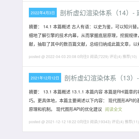
剖析虚幻渲染体系（14）- 
2022年4月3日
摘要： 14.1 本篇概述 古人有语：以史为鉴，可以知
细地了解引擎的技术内幕，从而掌握底层原理，挖掘规律，
献，抽取了其中的数百篇文献，总结归纳成此篇文章，以飨
posted @ 2022-04-03 20:08 0向往0
阅读(7229)
评论(4)
推荐(10)
剖析虚幻渲染体系（13）-
2021年12月12日
摘要： 13.1 本篇概述 13.1.1 本篇内容 本篇是R
巧。更具体地，本篇主要阐述以下内容： 现代图形API的基础
原理和机制。 现代图形API的优化建议
阅读全文
posted @ 2021-12-12 18:22 0向往0
阅读(19343)
评论(4)
推荐(11)