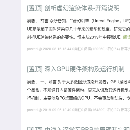
[置顶]
剖析虚幻渲染体系-开篇说明
摘要： 前言 众所皆知，**虚幻引擎（Unreal Engi
UE是浓缩了实时渲染界几十年来的精华和瑰宝，研究它
剖析UE渲染体系的必要性。博主从2019年中接触UE
阅
posted @ 2020-08-16 15:44 0向往0
阅读(120260)
评论(54)
推荐(5
[置顶]
深入GPU硬件架构及运行机制
摘要： 一、导言 对于大多数图形渲染开发者，GPU是
个黑盒，不知道其内部硬件架构，更无从谈及其运行机制。 
行机制，主要涉及PC桌面级的GPU，不会覆盖移动端、
posted @ 2019-09-06 12:40 0向往0
阅读(164809)
评论(37)
推荐(7
[置顶]
由浅入深学习PBR的原理和实现