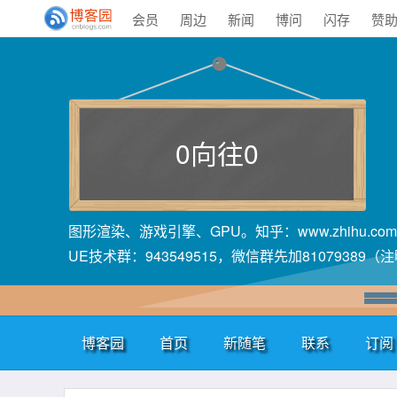
会员
周边
新闻
博问
闪存
赞
0向往0
图形渲染、游戏引擎、GPU。知乎：www.zhihu.com/peop
UE技术群：943549515，微信群先加81079389
博客园
首页
新随笔
联系
订阅