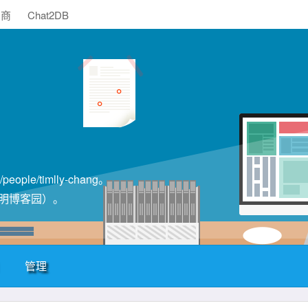
助商
Chat2DB
le/timlly-chang。
（注明博客园）。
管理