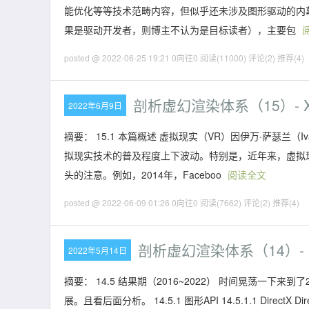
能优化等等技术范畴内容，但似乎还未涉及图形驱动的内
果是驱动开发者，则博主不认为是目标读者），主要包
posted @ 2022-06-25 19:21 0向往0
阅读(11000)
评论(2)
推荐(4)
剖析虚幻渲染体系（15）- 
2022年6月9日
摘要： 15.1 本篇概述 虚拟现实（VR）因伊万·萨瑟兰（Iv
拟现实技术的普及程度上下波动。特别是，近年来，虚拟
头的注意。例如，2014年，Faceboo
阅读全文
posted @ 2022-06-09 01:26 0向往0
阅读(7662)
评论(2)
推荐(4)
剖析虚幻渲染体系（14）-
2022年5月14日
摘要： 14.5 结果期（2016~2022） 时间晃荡一
展。且看后面分析。 14.5.1 图形API 14.5.1.1 Direct