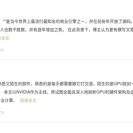
ne，UE）**是当今世界上最流行最知名的商业引擎之一，并在前些年开放了源码
的人也数不胜数，并有逐年增加之势。 在此背景下，博主认为更有撰写文
读全文
5)
既熟悉又陌生的部件，熟悉的是每天都需要跟它打交道，陌生的是GPU就如
本文以NVIDIA作为主线，将试图全面且深入地剖析GPU的硬件架构及
专业计算、
阅读全文
2)