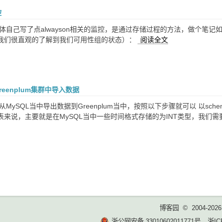
控
体自己写了点alwayson相关的监控，是通过存储过程的方法，做个笔记如
我们很直观的了解到我们可用性组的状态）：
阅读全文
reenplum集群中导入数据
MySQL当中导出数据到Greenplum当中，按照以下步骤就可以 以schem
来说，主要就是在MySQL当中一些时间格式存储的为INT类型，我们需要
博客园
© 2004-2026
浙公网安备 33010602011771号
浙IC