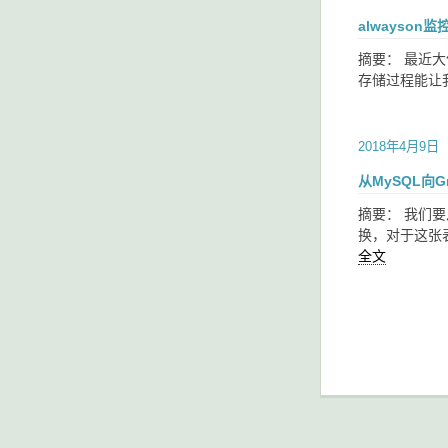
alwayson监
摘要： 最近大
存储过程能让
2018年4月9日
从MySQL向G
摘要： 我们要从
换，对于这张表
全文