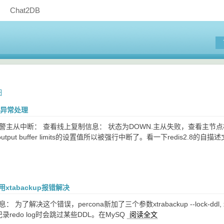
Chat2DB
日
断异常处理
警主从中断： 查看线上复制信息： 状态为DOWN.主从失败，查看主节点
tput buffer limits的设置值所以被强行中断了。看一下redis2.8的
使用xtabackup报错解决
了解决这个错误，percona新加了三个参数xtrabackup --lock-ddl, xtrabackup -
在记录redo log时会跳过某些DDL。在MySQ
阅读全文