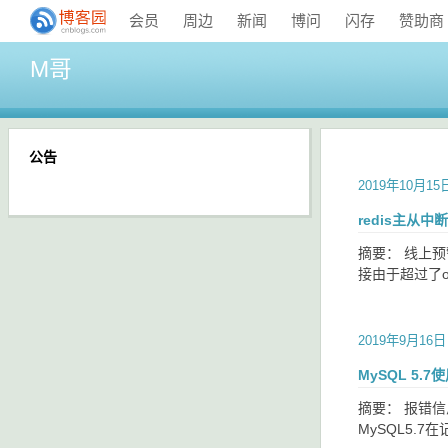
会员
周边
新闻
博问
闪存
赞助商
M哥
公告
2019年10月15
redis主从中
摘要： 线上预
接由于超过了ou
2019年9月16日
MySQL 5.7
摘要： 报错信息： 为
MySQL5.7