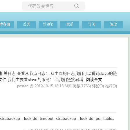
所有博客
博客园
首页
新随笔
联系
订阅
管理
当前博客
相关日志 查看从节点日志： 从主库的日志我们可以看到slave的链
自描述文件 我们主要看slave的限制： 当我们链接暴增
阅读全文
posted @ 2019-10-15 18:13 M哥
阅读(1756)
评论(0)
推荐(0)
-lock-ddl-timeout, xtrabackup --lock-ddl-per-table。